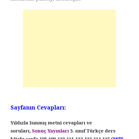
Sayfanın Cevapları:
Yıldızla Isınmış metni cevapları ve
soruları,
Sonuç Yayınları
3. sınıf Türkçe ders
kitabı sayfa 108-109-110-111-112-113-114-115 (
Milli