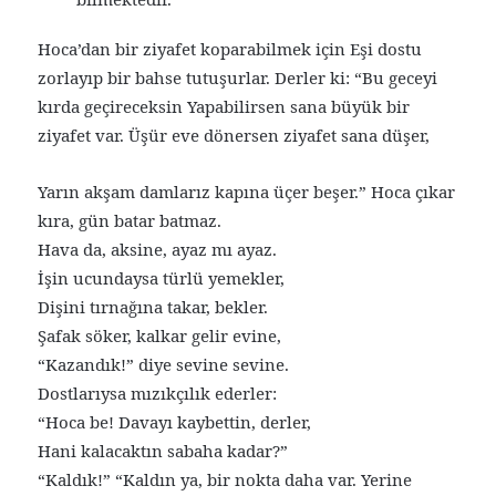
Hoca’dan bir ziyafet koparabilmek için Eşi dostu
zorlayıp bir bahse tutuşurlar. Derler ki: “Bu geceyi
kırda geçireceksin Yapabilirsen sana büyük bir
ziyafet var. Üşür eve dönersen ziyafet sana düşer,
Yarın akşam damlarız kapına üçer beşer.” Hoca çıkar
kıra, gün batar batmaz.
Hava da, aksine, ayaz mı ayaz.
İşin ucundaysa türlü yemekler,
Dişini tırnağına takar, bekler.
Şafak söker, kalkar gelir evine,
“Kazandık!” diye sevine sevine.
Dostlarıysa mızıkçılık ederler:
“Hoca be! Davayı kaybettin, derler,
Hani kalacaktın sabaha kadar?”
“Kaldık!” “Kaldın ya, bir nokta daha var. Yerine