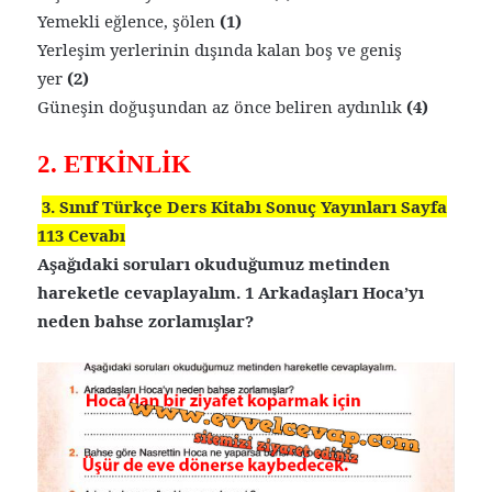
Yemekli eğlence, şölen
(1)
Yerleşim yerlerinin dışında kalan boş ve geniş
yer
(2)
Güneşin doğuşundan az önce beliren aydınlık
(4)
2. ETKİNLİK
3. Sınıf Türkçe Ders Kitabı Sonuç Yayınları Sayfa
113 Cevabı
Aşağıdaki soruları okuduğumuz metinden
hareketle cevaplayalım. 1 Arkadaşları Hoca’yı
neden bahse zorlamışlar?