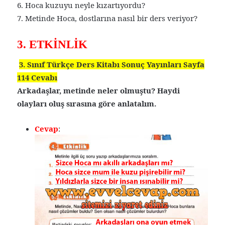
6. Hoca kuzuyu neyle kızartıyordu?
7. Metinde Hoca, dostlarına nasıl bir ders veriyor?
3. ETKİNLİK
3. Sınıf Türkçe Ders Kitabı Sonuç Yayınları Sayfa
114 Cevabı
Arkadaşlar, metinde neler olmuştu? Haydi
olayları oluş sırasına göre anlatalım.
Cevap
: