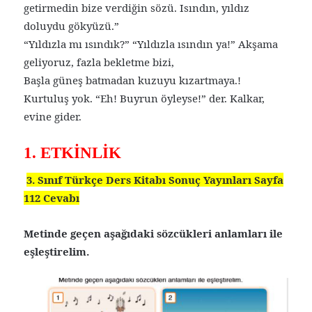
getirmedin bize verdiğin sözü. Isındın, yıldız
doluydu gökyüzü.”
“Yıldızla mı ısındık?” “Yıldızla ısındın ya!” Akşama
geliyoruz, fazla bekletme bizi,
Başla güneş batmadan kuzuyu kızartmaya.!
Kurtuluş yok. “Eh! Buyrun öyleyse!” der. Kalkar,
evine gider.
1. ETKİNLİK
3. Sınıf Türkçe Ders Kitabı Sonuç Yayınları Sayfa
112 Cevabı
Metinde geçen aşağıdaki sözcükleri anlamları ile
eşleştirelim.