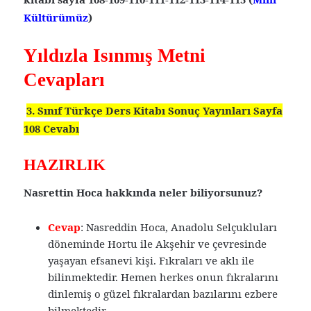
Kültürümüz
)
Yıldızla Isınmış Metni
Cevapları
3. Sınıf Türkçe Ders Kitabı Sonuç Yayınları Sayfa
108 Cevabı
HAZIRLIK
Nasrettin Hoca hakkında neler biliyorsunuz?
Cevap
: Nasreddin Hoca, Anadolu Selçukluları
döneminde Hortu ile Akşehir ve çevresinde
yaşayan efsanevi kişi. Fıkraları ve aklı ile
bilinmektedir. Hemen herkes onun fıkralarını
dinlemiş o güzel fıkralardan bazılarını ezbere
bilmektedir.