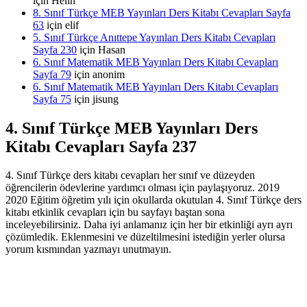
için
Helin
8. Sınıf Türkçe MEB Yayınları Ders Kitabı Cevapları Sayfa
63
için
elif
5. Sınıf Türkçe Anıttepe Yayınları Ders Kitabı Cevapları
Sayfa 230
için
Hasan
6. Sınıf Matematik MEB Yayınları Ders Kitabı Cevapları
Sayfa 79
için
anonim
6. Sınıf Matematik MEB Yayınları Ders Kitabı Cevapları
Sayfa 75
için
jisung
4. Sınıf Türkçe MEB Yayınları Ders
Kitabı Cevapları Sayfa 237
4. Sınıf Türkçe ders kitabı cevapları her sınıf ve düzeyden
öğrencilerin ödevlerine yardımcı olması için paylaşıyoruz. 2019
2020 Eğitim öğretim yılı için okullarda okutulan 4. Sınıf Türkçe ders
kitabı etkinlik cevapları için bu sayfayı baştan sona
inceleyebilirsiniz. Daha iyi anlamanız için her bir etkinliği ayrı ayrı
çözümledik. Eklenmesini ve düzeltilmesini istediğin yerler olursa
yorum kısmından yazmayı unutmayın.