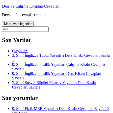
İçeriğe
Ders ve Çalışma Kitapları Cevapları
atla
Ders kitabı cevapları e okul
Menü ve bileşenler
Arama:
Son Yazılar
(başlıksız)
3. Sınıf İngilizce Tutku Yayınları Ders Kitabı Cevapları Sayfa
1
9. Sınıf İngilizce Pasifik Yayınları Çalışma Kitabı Cevapları
Sayfa 1
9. Sınıf İngilizce Pasifik Yayınları Ders Kitabı Cevapları
Sayfa 1
7. Sınıf Sosyal Bilgiler Ekoyay Yayınları Ders Kitabı
Cevapları Sayfa 1
Son yorumlar
9. Sınıf Fizik MEB Yayınları Ders Kitabı Cevapları Sayfa 20