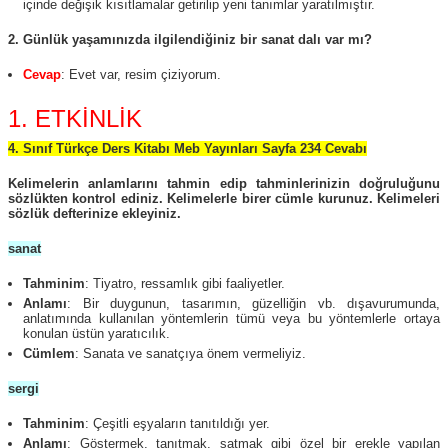
içinde değişik kısıtlamalar getirilip yeni tanımlar yaratılmıştır.
2. Günlük yaşamınızda ilgilendiğiniz bir sanat dalı var mı?
Cevap
: Evet var, resim çiziyorum.
1. ETKİNLİK
4. Sınıf Türkçe Ders Kitabı Meb Yayınları Sayfa 234 Cevabı
Kelimelerin anlamlarını tahmin edip tahminlerinizin doğruluğunu
sözlükten kontrol ediniz. Kelimelerle birer cümle kurunuz. Kelimeleri
sözlük defterinize ekleyiniz.
sanat
Tahminim
: Tiyatro, ressamlık gibi faaliyetler.
Anlamı
: Bir duygunun, tasarımın, güzelliğin vb. dışavurumunda,
anlatımında kullanılan yöntemlerin tümü veya bu yöntemlerle ortaya
konulan üstün yaratıcılık.
Cümlem
: Sanata ve sanatçıya önem vermeliyiz.
sergi
Tahminim
: Çeşitli eşyaların tanıtıldığı yer.
Anlamı
: Göstermek, tanıtmak, satmak gibi özel bir erekle yapılan