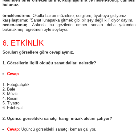
Metinden birer örneklendirme, karşılaştırma ve neden-sonuç cümlesi
bulunuz.
örneklendirme
: Okulla bazen müzelere, sergilere, tiyatroya gidiyoruz.
karşılaştırma
: “Sanat lunaparka gitmek gibi bir şey değil ki!” diyor dayım.
neden-sonuç
: Aslında bu gezilerin amacı sanata daha yakından
bakmakmış, öğretmen öyle söylüyor.
6. ETKİNLİK
Soruları görsellere göre cevaplayınız.
1. Görsellerin ilgili olduğu sanat dalları nelerdir?
Cevap
:
1: Fotoğrafçılık
2. Bale
3. Müzik
4. Resim
5. Tiyatro
6. Edebiyat
2. Üçüncü görseldeki sanatçı hangi müzik aletini çalıyor?
Cevap
: Üçüncü görseldeki sanatçı keman çalıyor.