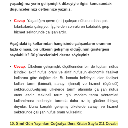
yaşadığınız yerin gelişmişlik düzeyiyle ilgisi konusundaki
düşüncelerinizi defterinize yazınız.
Cevap
: Yaşadığım çevre (İst.) çalışan nüfusun daha çok
fabrikalarda çalışıyor. İşçilerden sonraki en kalabalık grup
hizmet sektöründe çalışanlardır.
Aşağıdaki iş kollarından hangisinde çalışanların oranının
fazla olması, bir ülkenin gelişmiş olduğunun göstergesi
sayılabilir? Düşüncelerinizi derste söyleyiniz.
Cevap
: Ülkelerin gelişmişlik ölçütlerinden biri de toplam nüfus
içindeki aktif nüfus oranı ve aktif nüfusun ekonomik faaliyet
kollarına göre dağılımıdır. Bu konuda belirleyici olan faaliyet
kolları tarım (birincil), sanayi (ikincil) ve hizmet (üçüncül)
sektörüdür.Gelişmiş ülkelerde tarım alanında çalışan nüfus
oranı azdır. Makineli tarım gibi modern tarım yöntemleri
kullanılması nedeniyle tarımda daha az iş gücüne ihtiyaç
duyulur. Buna karşılık gelişmiş ülkelerde sanayi ve hizmet
sektöründe çalışan nüfus oranı yüksektir.
10. Sınıf Gün Yayınları Coğrafya Ders Kitabı Sayfa 211 Cevabı