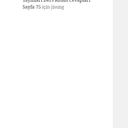
Yayınları Ders Kitabı Cevapları
Sayfa 75
için
jisung