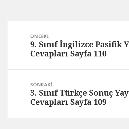
Yazı
gezinmesi
ÖNCEKI
9. Sınıf İngilizce Pasifik
Önceki
Cevapları Sayfa 110
yazı:
SONRAKI
3. Sınıf Türkçe Sonuç Yay
Sonraki
Cevapları Sayfa 109
yazı: