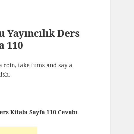
ku Yayıncılık Ders
a 110
a coin, take tums and say a
ish.
Ders Kitabı Sayfa 110 Cevabı