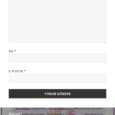
AD
*
E-POSTA
*
Yazı
ÖNCEKI