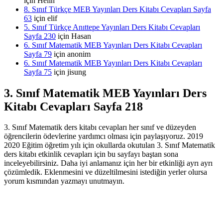
için
Helin
8. Sınıf Türkçe MEB Yayınları Ders Kitabı Cevapları Sayfa
63
için
elif
5. Sınıf Türkçe Anıttepe Yayınları Ders Kitabı Cevapları
Sayfa 230
için
Hasan
6. Sınıf Matematik MEB Yayınları Ders Kitabı Cevapları
Sayfa 79
için
anonim
6. Sınıf Matematik MEB Yayınları Ders Kitabı Cevapları
Sayfa 75
için
jisung
3. Sınıf Matematik MEB Yayınları Ders
Kitabı Cevapları Sayfa 218
3. Sınıf Matematik ders kitabı cevapları her sınıf ve düzeyden
öğrencilerin ödevlerine yardımcı olması için paylaşıyoruz. 2019
2020 Eğitim öğretim yılı için okullarda okutulan 3. Sınıf Matematik
ders kitabı etkinlik cevapları için bu sayfayı baştan sona
inceleyebilirsiniz. Daha iyi anlamanız için her bir etkinliği ayrı ayrı
çözümledik. Eklenmesini ve düzeltilmesini istediğin yerler olursa
yorum kısmından yazmayı unutmayın.