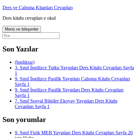
İçeriğe
Ders ve Çalışma Kitapları Cevapları
atla
Ders kitabı cevapları e okul
Menü ve bileşenler
Arama:
Son Yazılar
(başlıksız)
3. Sınıf İngilizce Tutku Yayınları Ders Kitabı Cevapları Sayfa
1
9. Sınıf İngilizce Pasifik Yayınları Çalışma Kitabı Cevapları
Sayfa 1
9. Sınıf İngilizce Pasifik Yayınları Ders Kitabı Cevapları
Sayfa 1
7. Sınıf Sosyal Bilgiler Ekoyay Yayınları Ders Kitabı
Cevapları Sayfa 1
Son yorumlar
9. Sınıf Fizik MEB Yayınları Ders Kitabı Cevapları Sayfa 20