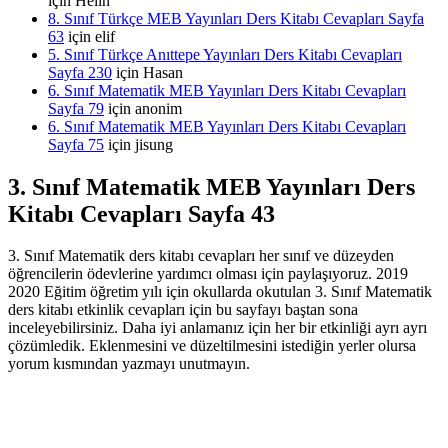
için
Helin
8. Sınıf Türkçe MEB Yayınları Ders Kitabı Cevapları Sayfa
63
için
elif
5. Sınıf Türkçe Anıttepe Yayınları Ders Kitabı Cevapları
Sayfa 230
için
Hasan
6. Sınıf Matematik MEB Yayınları Ders Kitabı Cevapları
Sayfa 79
için
anonim
6. Sınıf Matematik MEB Yayınları Ders Kitabı Cevapları
Sayfa 75
için
jisung
3. Sınıf Matematik MEB Yayınları Ders
Kitabı Cevapları Sayfa 43
3. Sınıf Matematik ders kitabı cevapları her sınıf ve düzeyden
öğrencilerin ödevlerine yardımcı olması için paylaşıyoruz. 2019
2020 Eğitim öğretim yılı için okullarda okutulan 3. Sınıf Matematik
ders kitabı etkinlik cevapları için bu sayfayı baştan sona
inceleyebilirsiniz. Daha iyi anlamanız için her bir etkinliği ayrı ayrı
çözümledik. Eklenmesini ve düzeltilmesini istediğin yerler olursa
yorum kısmından yazmayı unutmayın.