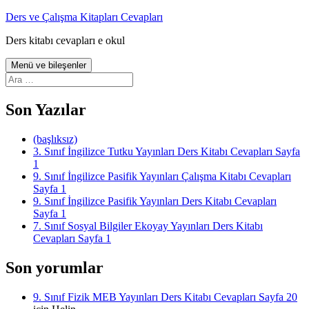
İçeriğe
Ders ve Çalışma Kitapları Cevapları
atla
Ders kitabı cevapları e okul
Menü ve bileşenler
Arama:
Son Yazılar
(başlıksız)
3. Sınıf İngilizce Tutku Yayınları Ders Kitabı Cevapları Sayfa
1
9. Sınıf İngilizce Pasifik Yayınları Çalışma Kitabı Cevapları
Sayfa 1
9. Sınıf İngilizce Pasifik Yayınları Ders Kitabı Cevapları
Sayfa 1
7. Sınıf Sosyal Bilgiler Ekoyay Yayınları Ders Kitabı
Cevapları Sayfa 1
Son yorumlar
9. Sınıf Fizik MEB Yayınları Ders Kitabı Cevapları Sayfa 20