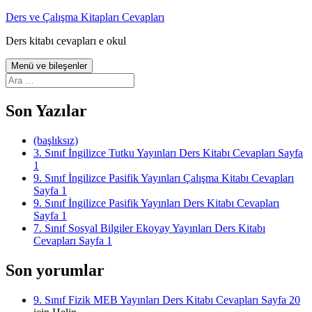
İçeriğe
Ders ve Çalışma Kitapları Cevapları
atla
Ders kitabı cevapları e okul
Menü ve bileşenler
Arama:
Son Yazılar
(başlıksız)
3. Sınıf İngilizce Tutku Yayınları Ders Kitabı Cevapları Sayfa
1
9. Sınıf İngilizce Pasifik Yayınları Çalışma Kitabı Cevapları
Sayfa 1
9. Sınıf İngilizce Pasifik Yayınları Ders Kitabı Cevapları
Sayfa 1
7. Sınıf Sosyal Bilgiler Ekoyay Yayınları Ders Kitabı
Cevapları Sayfa 1
Son yorumlar
9. Sınıf Fizik MEB Yayınları Ders Kitabı Cevapları Sayfa 20