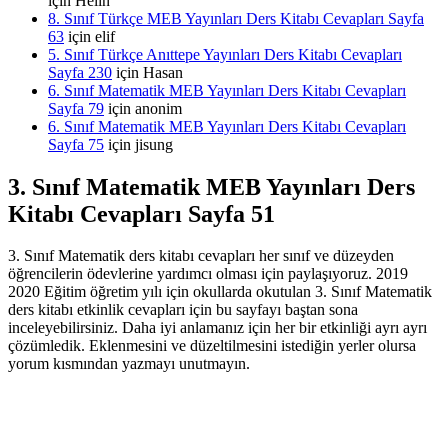
için
Helin
8. Sınıf Türkçe MEB Yayınları Ders Kitabı Cevapları Sayfa
63
için
elif
5. Sınıf Türkçe Anıttepe Yayınları Ders Kitabı Cevapları
Sayfa 230
için
Hasan
6. Sınıf Matematik MEB Yayınları Ders Kitabı Cevapları
Sayfa 79
için
anonim
6. Sınıf Matematik MEB Yayınları Ders Kitabı Cevapları
Sayfa 75
için
jisung
3. Sınıf Matematik MEB Yayınları Ders
Kitabı Cevapları Sayfa 51
3. Sınıf Matematik ders kitabı cevapları her sınıf ve düzeyden
öğrencilerin ödevlerine yardımcı olması için paylaşıyoruz. 2019
2020 Eğitim öğretim yılı için okullarda okutulan 3. Sınıf Matematik
ders kitabı etkinlik cevapları için bu sayfayı baştan sona
inceleyebilirsiniz. Daha iyi anlamanız için her bir etkinliği ayrı ayrı
çözümledik. Eklenmesini ve düzeltilmesini istediğin yerler olursa
yorum kısmından yazmayı unutmayın.