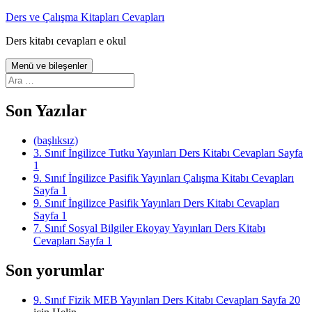
İçeriğe
Ders ve Çalışma Kitapları Cevapları
atla
Ders kitabı cevapları e okul
Menü ve bileşenler
Arama:
Son Yazılar
(başlıksız)
3. Sınıf İngilizce Tutku Yayınları Ders Kitabı Cevapları Sayfa
1
9. Sınıf İngilizce Pasifik Yayınları Çalışma Kitabı Cevapları
Sayfa 1
9. Sınıf İngilizce Pasifik Yayınları Ders Kitabı Cevapları
Sayfa 1
7. Sınıf Sosyal Bilgiler Ekoyay Yayınları Ders Kitabı
Cevapları Sayfa 1
Son yorumlar
9. Sınıf Fizik MEB Yayınları Ders Kitabı Cevapları Sayfa 20