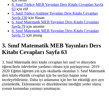
için
Helin
8. Sınıf Türkçe MEB Yayınları Ders Kitabı Cevapları Sayfa
63
için
elif
5. Sınıf Türkçe Anıttepe Yayınları Ders Kitabı Cevapları
Sayfa 230
için
Hasan
6. Sınıf Matematik MEB Yayınları Ders Kitabı Cevapları
Sayfa 79
için
anonim
6. Sınıf Matematik MEB Yayınları Ders Kitabı Cevapları
Sayfa 75
için
jisung
3. Sınıf Matematik MEB Yayınları Ders
Kitabı Cevapları Sayfa 63
3. Sınıf Matematik ders kitabı cevapları her sınıf ve düzeyden
öğrencilerin ödevlerine yardımcı olması için paylaşıyoruz. 2019
2020 Eğitim öğretim yılı için okullarda okutulan 3. Sınıf Matematik
ders kitabı etkinlik cevapları için bu sayfayı baştan sona
inceleyebilirsiniz. Daha iyi anlamanız için her bir etkinliği ayrı ayrı
çözümledik. Eklenmesini ve düzeltilmesini istediğin yerler olursa
yorum kısmından yazmayı unutmayın.