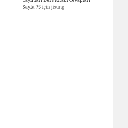
Yayınları Ders Kitabı Cevapları
Sayfa 75
için
jisung