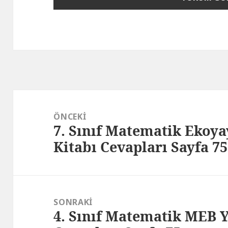
Yazı
gezinmesi
ÖNCEKI
7. Sınıf Matematik Ekoya
Önceki
Kitabı Cevapları Sayfa 75
yazı:
SONRAKI
4. Sınıf Matematik MEB Y
Sonraki