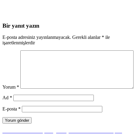
Bir yanıt yazın
E-posta adresiniz yayınlanmayacak.
Gerekli alanlar
*
ile
işaretlenmişlerdir
Yorum
*
Ad
*
E-posta
*
Yazı
Önceki
Önceki
7. Sınıf Türkçe Özgün Yayınları Ders Kitabı Cevapları