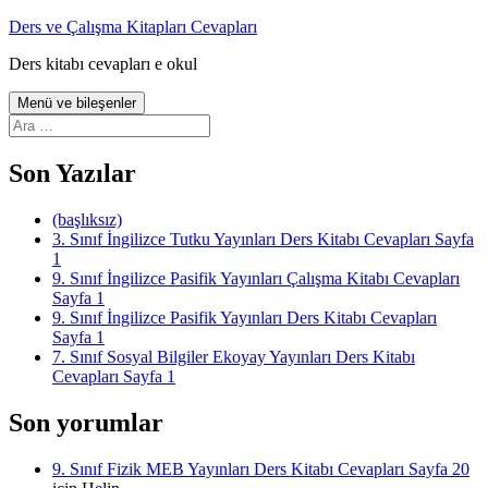
İçeriğe
Ders ve Çalışma Kitapları Cevapları
atla
Ders kitabı cevapları e okul
Menü ve bileşenler
Arama:
Son Yazılar
(başlıksız)
3. Sınıf İngilizce Tutku Yayınları Ders Kitabı Cevapları Sayfa
1
9. Sınıf İngilizce Pasifik Yayınları Çalışma Kitabı Cevapları
Sayfa 1
9. Sınıf İngilizce Pasifik Yayınları Ders Kitabı Cevapları
Sayfa 1
7. Sınıf Sosyal Bilgiler Ekoyay Yayınları Ders Kitabı
Cevapları Sayfa 1
Son yorumlar
9. Sınıf Fizik MEB Yayınları Ders Kitabı Cevapları Sayfa 20