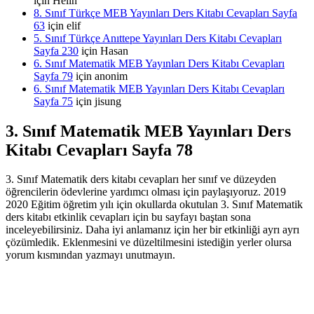
için
Helin
8. Sınıf Türkçe MEB Yayınları Ders Kitabı Cevapları Sayfa
63
için
elif
5. Sınıf Türkçe Anıttepe Yayınları Ders Kitabı Cevapları
Sayfa 230
için
Hasan
6. Sınıf Matematik MEB Yayınları Ders Kitabı Cevapları
Sayfa 79
için
anonim
6. Sınıf Matematik MEB Yayınları Ders Kitabı Cevapları
Sayfa 75
için
jisung
3. Sınıf Matematik MEB Yayınları Ders
Kitabı Cevapları Sayfa 78
3. Sınıf Matematik ders kitabı cevapları her sınıf ve düzeyden
öğrencilerin ödevlerine yardımcı olması için paylaşıyoruz. 2019
2020 Eğitim öğretim yılı için okullarda okutulan 3. Sınıf Matematik
ders kitabı etkinlik cevapları için bu sayfayı baştan sona
inceleyebilirsiniz. Daha iyi anlamanız için her bir etkinliği ayrı ayrı
çözümledik. Eklenmesini ve düzeltilmesini istediğin yerler olursa
yorum kısmından yazmayı unutmayın.