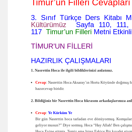
Timur’un Filleri Cevapları
3. Sınıf Türkçe Ders Kitabı 
Kültürümüz
Sayfa 110, 111, 
117
Timur’un Filleri
Metni Etkinli
TİMUR’UN FİLLERİ
HAZIRLIK ÇALIŞMALARI
1. Nasrettin Hoca ile ilgili bildiklerinizi anlatınız.
Cevap
: Nasrettin Hoca Aksaray’ın Hortu Köyünde doğmuş f
hazırcevap biridir.
2. Bildiğiniz bir Nasrettin Hoca fıkrasını arkadaşlarınıza anl
Cevap
:
Ye Kürküm Ye
Bir gün Nasrettin hoca tarladan eve dönüyormuş. Komşular
geliyor musun?” Diye sormuş. Hoca “Hay Allah! Ben çalışm
Hoca Evine gitmiş. Temiz ama biraz Eskice Bir kıyafet giymi