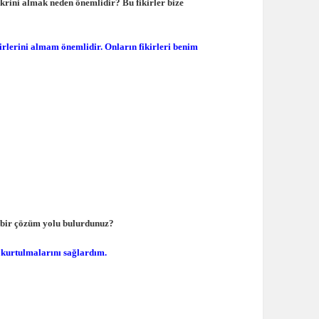
krini almak neden önemlidir? Bu fikirler bize
rlerini almam önemlidir. Onların fikirleri benim
ıl bir çözüm yolu bulurdunuz?
n kurtulmalarını sağlardım.