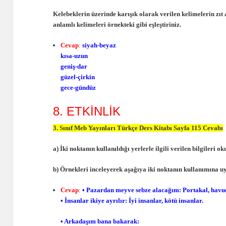
Kelebeklerin üzerinde karışık olarak verilen kelimelerin zıt 
anlamlı kelimeleri örnekteki gibi eşleştiriniz.
Cevap
:
siyah-beyaz
kısa-uzun
geniş-dar
güzel-çirkin
gece-gündüz
8. ETKİNLİK
3. Sınıf Meb Yayınları Türkçe Ders Kitabı Sayfa 115 Cevabı
a) İki noktanın kullanıldığı yerlerle ilgili verilen bilgileri o
b) Örnekleri inceleyerek aşağıya iki noktanın kullanımına u
Cevap
:
• Pazardan meyve sebze alacağım: Portakal, havu
• İnsanlar ikiye ayrılır: İyi insanlar, kötü insanlar.
• Arkadaşım bana bakarak: