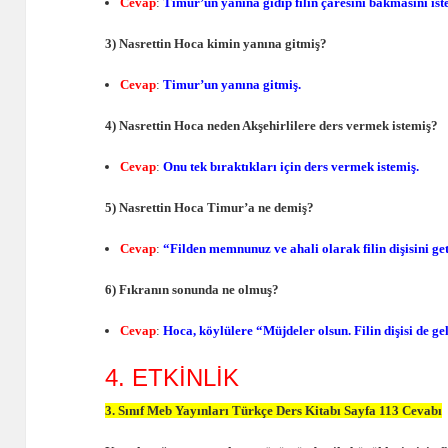
Cevap
:
Timur’un yanına gidip filin çaresini bakmasını ist
3) Nasrettin Hoca kimin yanına gitmiş?
Cevap
:
Timur’un yanına gitmiş.
4) Nasrettin Hoca neden Akşehirlilere ders vermek istemiş?
Cevap
:
Onu tek bıraktıkları için ders vermek istemiş.
5) Nasrettin Hoca Timur’a ne demiş?
Cevap
:
“Filden memnunuz ve ahali olarak filin dişisini ge
6) Fıkranın sonunda ne olmuş?
Cevap
:
Hoca, köylülere “Müjdeler olsun. Filin dişisi de ge
4. ETKİNLİK
3. Sınıf Meb Yayınları Türkçe Ders Kitabı Sayfa 113 Cevabı