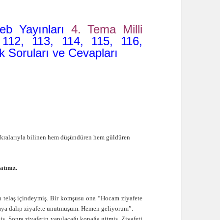
Meb Yayınları
4. Tema Milli
112, 113, 114, 115, 116,
k Soruları ve Cevapları
ıkralarıyla bilinen hem düşündüren hem güldüren
atınız.
ı telaş içindeymiş. Bir komşusu ona “Hocam ziyafete
aya dalıp ziyafete unutmuşum. Hemen geliyorum”.
ş. Sonra ziyafetin yapılacağı konağa gitmiş. Ziyafeti