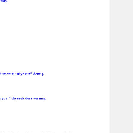
emiş.
tirmenizi istiyoruz” demiş.
liyor!” diyerek ders vermiş.