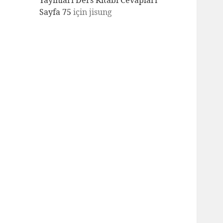
Yayınları Ders Kitabı Cevapları
Sayfa 75
için
jisung