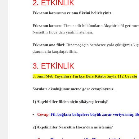
2. ETKİNLİK
Fıkranın konusunu ve ana fikrini belirleyiniz.
Fıkranın konusu
: Timur adlı hükümdarın Akşehir’e fil getirmes
Nasrettin Hoca’dan yardım istemesi.
Fıkranın ana fikri
: Bir amaç için beraberce yola çıktığımız ki
durumlarla karşılaşabiliriz.
3. ETKİNLİK
3. Sınıf Meb Yayınları Türkçe Ders Kitabı Sayfa 112 Cevabı
Soruları okuduğunuz metne göre cevaplayınız.
1) Akşehirliler filden niçin şikâyetçilermiş?
Cevap
:
Fil, bağlara bahçelere büyük zarar veriyormuş. Bu
2) Akşehirliler Nasrettin Hoca’dan ne istemiş?