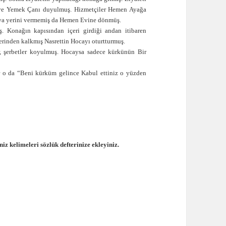
ş ve Yemek Çanı duyulmuş. Hizmetçiler Hemen Ayağa
caya yerini vermemiş da Hemen Evine dönmüş.
Konağın kapısından içeri girdiği andan itibaren
yerinden kalkmış Nasrettin Hocayı oturtturmuş.
ar, şerbetler koyulmuş. Hocaysa sadece kürkünün Bir
 o da “Beni kürküm gelince Kabul ettiniz o yüzden
iz kelimeleri sözlük defterinize ekleyiniz.