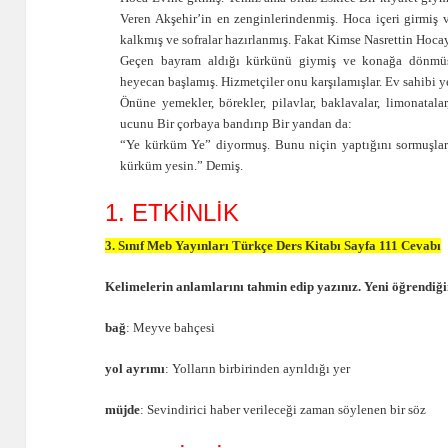
Veren Akşehir’in en zenginlerindenmiş. Hoca içeri girmi
kalkmış ve sofralar hazırlanmış. Fakat Kimse Nasrettin Ho
Geçen bayram aldığı kürkünü giymiş ve konağa dönmüş. 
heyecan başlamış. Hizmetçiler onu karşılamışlar. Ev sahibi 
Önüne yemekler, börekler, pilavlar, baklavalar, limonatal
ucunu Bir çorbaya bandırıp Bir yandan da:
“Ye kürküm Ye” diyormuş. Bunu niçin yaptığını sormuşlar
kürküm yesin.” Demiş.
1. ETKİNLİK
3. Sınıf Meb Yayınları Türkçe Ders Kitabı Sayfa 111 Cevabı
Kelimelerin anlamlarını tahmin edip yazınız. Yeni öğrendiğin
bağ
: Meyve bahçesi
yol ayrımı
: Yolların birbirinden ayrıldığı yer
müjde
: Sevindirici haber verileceği zaman söylenen bir söz