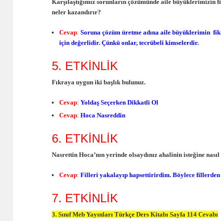
Karşılaştığımız sorunların çözümünde aile büyüklerimizin fi
neler kazandırır?
Cevap
:
Soruna çözüm üretme adına aile büyüklerimin fiki
için değerlidir. Çünkü onlar, tecrübeli kimselerdir.
5. ETKİNLİK
Fıkraya uygun iki başlık bulunuz.
Cevap
:
Yoldaş Seçerken Dikkatli Ol
Cevap
:
Hoca Nasreddin
6. ETKİNLİK
Nasrettin Hoca’nın yerinde olsaydınız ahalinin isteğine nas
Cevap
:
Filleri yakalayıp hapsettirirdim. Böylece fillerde
7. ETKİNLİK
3. Sınıf Meb Yayınları Türkçe Ders Kitabı Sayfa 114 Cevabı