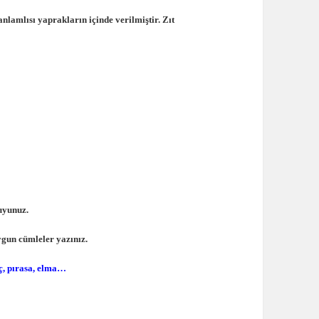
anlamlısı yaprakların içinde verilmiştir. Zıt
kuyunuz.
ygun cümleler yazınız.
ç, pırasa, elma…