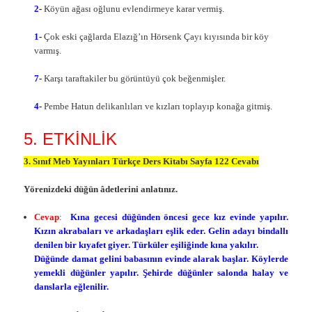
2-
Köyün ağası oğlunu evlendirmeye karar vermiş.
1-
Çok eski çağlarda Elazığ’ın Hörsenk Çayı kıyısında bir köy
varmış.
7-
Karşı taraftakiler bu görüntüyü çok beğenmişler.
4-
Pembe Hatun delikanlıları ve kızları toplayıp konağa gitmiş.
5. ETKİNLİK
3. Sınıf Meb Yayınları Türkçe Ders Kitabı Sayfa 122 Cevabı
Yörenizdeki düğün âdetlerini anlatınız.
Cevap
:
Kına gecesi düğünden öncesi gece kız evinde yapılır.
Kızın akrabaları ve arkadaşları eşlik eder. Gelin adayı bindallı
denilen bir kıyafet giyer. Türküler eşiliğinde kına yakılır.
Düğünde damat gelini babasının evinde alarak başlar. Köylerde
yemekli düğünler yapılır. Şehirde düğünler salonda halay ve
danslarla eğlenilir.