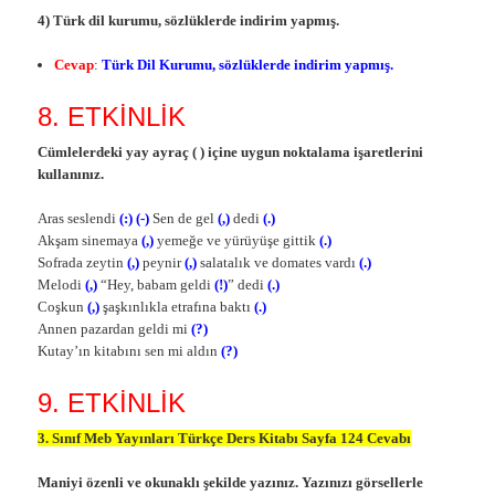
4) Türk dil kurumu, sözlüklerde indirim yapmış.
Cevap
:
Türk Dil Kurumu, sözlüklerde indirim yapmış.
8. ETKİNLİK
Cümlelerdeki yay ayraç ( ) içine uygun noktalama işaretlerini
kullanınız.
Aras seslendi
(:) (-)
Sen de gel
(,)
dedi
(.)
Akşam sinemaya
(,)
yemeğe ve yürüyüşe gittik
(.)
Sofrada zeytin
(,)
peynir
(,)
salatalık ve domates vardı
(.)
Melodi
(,)
“Hey, babam geldi
(!)
” dedi
(.)
Coşkun
(,)
şaşkınlıkla etrafına baktı
(.)
Annen pazardan geldi mi
(?)
Kutay’ın kitabını sen mi aldın
(?)
9. ETKİNLİK
3. Sınıf Meb Yayınları Türkçe Ders Kitabı Sayfa 124 Cevabı
Maniyi özenli ve okunaklı şekilde yazınız. Yazınızı görsellerle