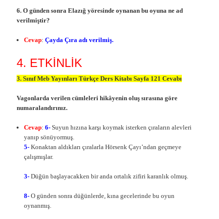
6. O günden sonra Elazığ yöresinde oynanan bu oyuna ne ad
verilmiştir?
Cevap
:
Çayda Çıra adı verilmiş.
4. ETKİNLİK
3. Sınıf Meb Yayınları Türkçe Ders Kitabı Sayfa 121 Cevabı
Vagonlarda verilen cümleleri hikâyenin oluş sırasına göre
numaralandırınız.
Cevap
:
6-
Suyun hızına karşı koymak isterken çıraların alevleri
yanıp sönüyormuş.
5-
Konaktan aldıkları çıralarla Hörsenk Çayı’ndan geçmeye
çalışmışlar.
3-
Düğün başlayacakken bir anda ortalık zifiri karanlık olmuş.
8-
O günden sonra düğünlerde, kına gecelerinde bu oyun
oynanmış.