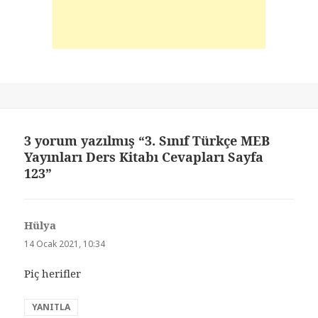
3 yorum yazılmış “3. Sınıf Türkçe MEB
Yayınları Ders Kitabı Cevapları Sayfa
123”
Hülya
dedi
ki:
14 Ocak 2021, 10:34
Piç herifler
YANITLA