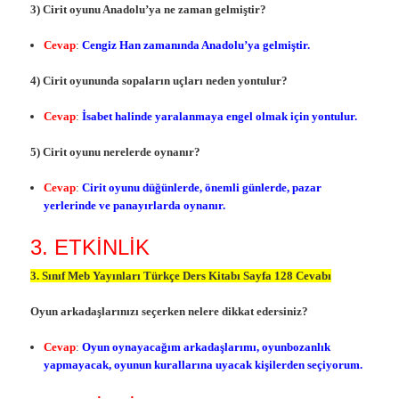
3) Cirit oyunu Anadolu’ya ne zaman gelmiştir?
Cevap
:
Cengiz Han zamanında Anadolu’ya gelmiştir.
4) Cirit oyununda sopaların uçları neden yontulur?
Cevap
:
İsabet halinde yaralanmaya engel olmak için yontulur.
5) Cirit oyunu nerelerde oynanır?
Cevap
:
Cirit oyunu düğünlerde, önemli günlerde, pazar
yerlerinde ve panayırlarda oynanır.
3. ETKİNLİK
3. Sınıf Meb Yayınları Türkçe Ders Kitabı Sayfa 128 Cevabı
Oyun arkadaşlarınızı seçerken nelere dikkat edersiniz?
Cevap
:
Oyun oynayacağım arkadaşlarımı, oyunbozanlık
yapmayacak, oyunun kurallarına uyacak kişilerden seçiyorum.