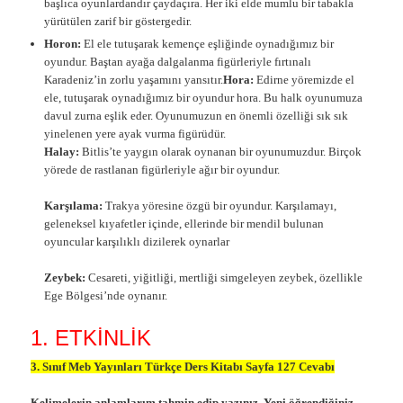
başlıca oyunlardandır çaydaçıra. Her iki elde mumlu bir tabakla
yürütülen zarif bir göstergedir.
Horon:
El ele tutuşarak kemençe eşliğinde oynadığımız bir
oyundur. Baştan ayağa dalgalanma figürleriyle fırtınalı
Karadeniz’in zorlu yaşamını yansıtır.
Hora:
Edirne yöremizde el
ele, tutuşarak oynadığımız bir oyundur hora. Bu halk oyunumuza
davul zurna eşlik eder. Oyunumuzun en önemli özelliği sık sık
yinelenen yere ayak vurma figürüdür.
Halay:
Bitlis’te yaygın olarak oynanan bir oyunumuzdur. Birçok
yörede de rastlanan figürleriyle ağır bir oyundur.
Karşılama:
Trakya yöresine özgü bir oyundur. Karşılamayı,
geleneksel kıyafetler içinde, ellerinde bir mendil bulunan
oyuncular karşılıklı dizilerek oynarlar
Zeybek:
Cesareti, yiğitliği, mertliği simgeleyen zeybek, özellikle
Ege Bölgesi’nde oynanır.
1. ETKİNLİK
3. Sınıf Meb Yayınları Türkçe Ders Kitabı Sayfa 127 Cevabı
Kelimelerin anlamlarım tahmin edip yazınız. Yeni öğrendiğiniz