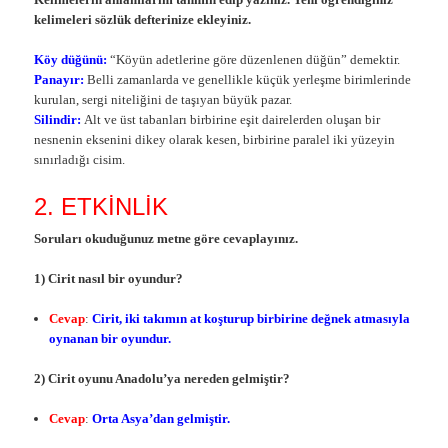
kelimeleri sözlük defterinize ekleyiniz.
Köy düğünü:
“Köyün adetlerine göre düzenlenen düğün” demektir.
Panayır:
Belli zamanlarda ve genellikle küçük yerleşme birimlerinde
kurulan, sergi niteliğini de taşıyan büyük pazar.
Silindir:
Alt ve üst tabanları birbirine eşit dairelerden oluşan bir
nesnenin eksenini dikey olarak kesen, birbirine paralel iki yüzeyin
sınırladığı cisim.
2. ETKİNLİK
Soruları okuduğunuz metne göre cevaplayınız.
1) Cirit nasıl bir oyundur?
Cevap
:
Cirit, iki takımın at koşturup birbirine değnek atmasıyla
oynanan bir oyundur.
2) Cirit oyunu Anadolu’ya nereden gelmiştir?
Cevap
:
Orta Asya’dan gelmiştir.