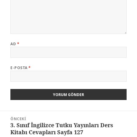
AD
*
E-POSTA
*
Yazı
ÖNCEKI
gezinmesi
3. Sınıf İngilizce Tutku Yayınları Ders
Önceki
Kitabı Cevapları Sayfa 127
yazı: