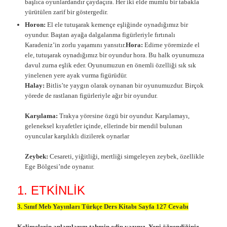
başlıca oyunlardandır çaydaçıra. Her iki elde mumlu bir tabakla
yürütülen zarif bir göstergedir.
Horon:
El ele tutuşarak kemençe eşliğinde oynadığımız bir
oyundur. Baştan ayağa dalgalanma figürleriyle fırtınalı
Karadeniz’in zorlu yaşamını yansıtır.
Hora:
Edirne yöremizde el
ele, tutuşarak oynadığımız bir oyundur hora. Bu halk oyunumuza
davul zurna eşlik eder. Oyunumuzun en önemli özelliği sık sık
yinelenen yere ayak vurma figürüdür.
Halay:
Bitlis’te yaygın olarak oynanan bir oyunumuzdur. Birçok
yörede de rastlanan figürleriyle ağır bir oyundur.
Karşılama:
Trakya yöresine özgü bir oyundur. Karşılamayı,
geleneksel kıyafetler içinde, ellerinde bir mendil bulunan
oyuncular karşılıklı dizilerek oynarlar
Zeybek:
Cesareti, yiğitliği, mertliği simgeleyen zeybek, özellikle
Ege Bölgesi’nde oynanır.
1. ETKİNLİK
3. Sınıf Meb Yayınları Türkçe Ders Kitabı Sayfa 127 Cevabı
Kelimelerin anlamlarım tahmin edip yazınız. Yeni öğrendiğiniz