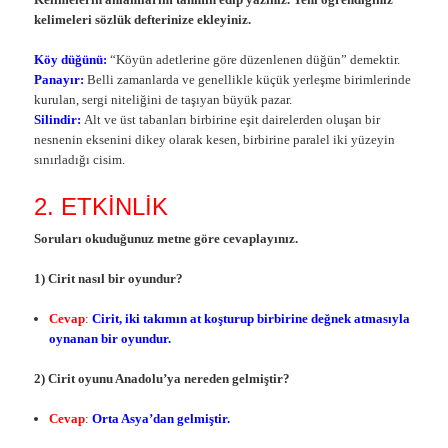
kelimeleri sözlük defterinize ekleyiniz.
Köy düğünü:
“Köyün adetlerine göre düzenlenen düğün” demektir.
Panayır:
Belli zamanlarda ve genellikle küçük yerleşme birimlerinde
kurulan, sergi niteliğini de taşıyan büyük pazar.
Silindir:
Alt ve üst tabanları birbirine eşit dairelerden oluşan bir
nesnenin eksenini dikey olarak kesen, birbirine paralel iki yüzeyin
sınırladığı cisim.
2. ETKİNLİK
Soruları okuduğunuz metne göre cevaplayınız.
1) Cirit nasıl bir oyundur?
Cevap
:
Cirit, iki takımın at koşturup birbirine değnek atmasıyla
oynanan bir oyundur.
2) Cirit oyunu Anadolu’ya nereden gelmiştir?
Cevap
:
Orta Asya’dan gelmiştir.