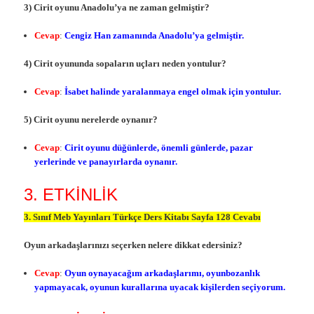
3) Cirit oyunu Anadolu’ya ne zaman gelmiştir?
Cevap
:
Cengiz Han zamanında Anadolu’ya gelmiştir.
4) Cirit oyununda sopaların uçları neden yontulur?
Cevap
:
İsabet halinde yaralanmaya engel olmak için yontulur.
5) Cirit oyunu nerelerde oynanır?
Cevap
:
Cirit oyunu düğünlerde, önemli günlerde, pazar
yerlerinde ve panayırlarda oynanır.
3. ETKİNLİK
3. Sınıf Meb Yayınları Türkçe Ders Kitabı Sayfa 128 Cevabı
Oyun arkadaşlarınızı seçerken nelere dikkat edersiniz?
Cevap
:
Oyun oynayacağım arkadaşlarımı, oyunbozanlık
yapmayacak, oyunun kurallarına uyacak kişilerden seçiyorum.