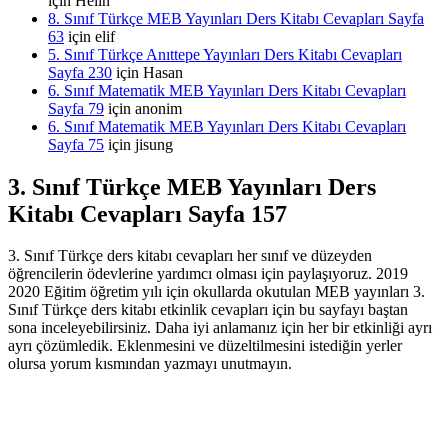
için
Helin
8. Sınıf Türkçe MEB Yayınları Ders Kitabı Cevapları Sayfa
63
için
elif
5. Sınıf Türkçe Anıttepe Yayınları Ders Kitabı Cevapları
Sayfa 230
için
Hasan
6. Sınıf Matematik MEB Yayınları Ders Kitabı Cevapları
Sayfa 79
için
anonim
6. Sınıf Matematik MEB Yayınları Ders Kitabı Cevapları
Sayfa 75
için
jisung
3. Sınıf Türkçe MEB Yayınları Ders
Kitabı Cevapları Sayfa 157
3. Sınıf Türkçe ders kitabı cevapları her sınıf ve düzeyden
öğrencilerin ödevlerine yardımcı olması için paylaşıyoruz. 2019
2020 Eğitim öğretim yılı için okullarda okutulan MEB yayınları 3.
Sınıf Türkçe ders kitabı etkinlik cevapları için bu sayfayı baştan
sona inceleyebilirsiniz. Daha iyi anlamanız için her bir etkinliği ayrı
ayrı çözümledik. Eklenmesini ve düzeltilmesini istediğin yerler
olursa yorum kısmından yazmayı unutmayın.