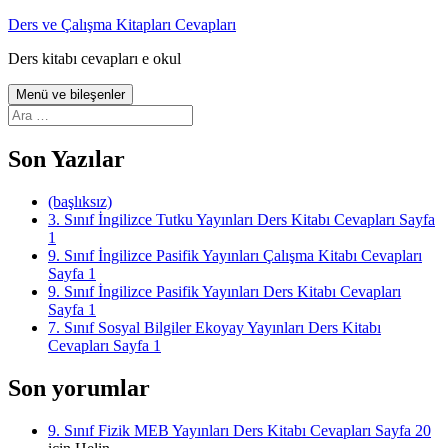
İçeriğe
Ders ve Çalışma Kitapları Cevapları
atla
Ders kitabı cevapları e okul
Menü ve bileşenler
Arama:
Son Yazılar
(başlıksız)
3. Sınıf İngilizce Tutku Yayınları Ders Kitabı Cevapları Sayfa
1
9. Sınıf İngilizce Pasifik Yayınları Çalışma Kitabı Cevapları
Sayfa 1
9. Sınıf İngilizce Pasifik Yayınları Ders Kitabı Cevapları
Sayfa 1
7. Sınıf Sosyal Bilgiler Ekoyay Yayınları Ders Kitabı
Cevapları Sayfa 1
Son yorumlar
9. Sınıf Fizik MEB Yayınları Ders Kitabı Cevapları Sayfa 20