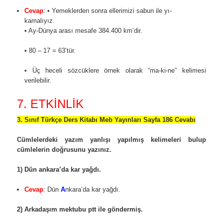
Cevap
:
• Yemeklerden sonra ellerimizi sabun ile yı-
kamalıyız.
• Ay-Dünya arası mesafe 384.400 km’dir.
• 80 – 17 = 63’tür.
• Üç heceli sözcüklere örnek olarak “ma-ki-ne” kelimesi
verilebilir.
7. ETKİNLİK
3. Sınıf Türkçe Ders Kitabı Meb Yayınları Sayfa 186 Cevabı
Cümlelerdeki yazım yanlışı yapılmış kelimeleri bulup
cümlelerin doğrusunu yazınız.
1) Dün ankara’da kar yağdı.
Cevap
: Dün
A
nkara’da kar yağdı.
2) Arkadaşım mektubu ptt ile göndermiş.