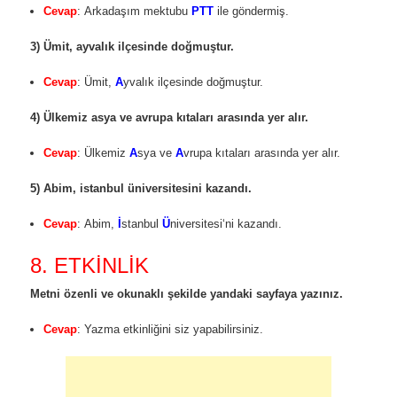
Cevap
: Arkadaşım mektubu
PTT
ile göndermiş.
3) Ümit, ayvalık ilçesinde doğmuştur.
Cevap
: Ümit,
A
yvalık ilçesinde doğmuştur.
4) Ülkemiz asya ve avrupa kıtaları arasında yer alır.
Cevap
: Ülkemiz
A
sya ve
A
vrupa kıtaları arasında yer alır.
5) Abim, istanbul üniversitesini kazandı.
Cevap
: Abim,
İ
stanbul
Ü
niversitesi‘ni kazandı.
8. ETKİNLİK
Metni özenli ve okunaklı şekilde yandaki sayfaya yazınız.
Cevap
: Yazma etkinliğini siz yapabilirsiniz.