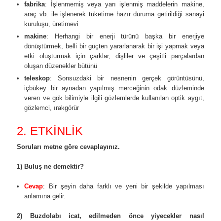
fabrika
: İşlenmemiş veya yarı işlenmiş maddelerin makine,
araç vb. ile işlenerek tüketime hazır duruma getirildiği sanayi
kuruluşu, üretimevi
makine
: Herhangi bir enerji türünü başka bir enerjiye
dönüştürmek, belli bir güçten yararlanarak bir işi yapmak veya
etki oluşturmak için çarklar, dişliler ve çeşitli parçalardan
oluşan düzenekler bütünü
teleskop
: Sonsuzdaki bir nesnenin gerçek görüntüsünü,
içbükey bir aynadan yapılmış merceğinin odak düzleminde
veren ve gök bilimiyle ilgili gözlemlerde kullanılan optik aygıt,
gözlemci, ırakgörür
2. ETKİNLİK
Soruları metne göre cevaplayınız.
1) Buluş ne demektir?
Cevap
: Bir şeyin daha farklı ve yeni bir şekilde yapılması
anlamına gelir.
2) Buzdolabı icat, edilmeden önce yiyecekler nasıl