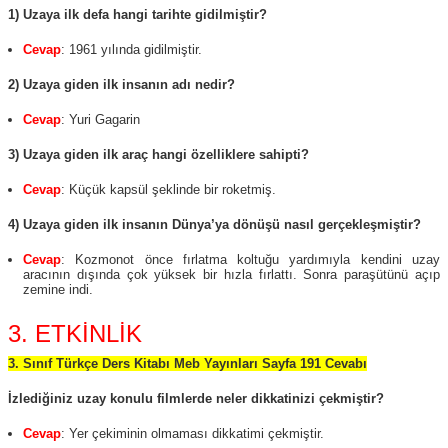
1) Uzaya ilk defa hangi tarihte gidilmiştir?
Cevap
: 1961 yılında gidilmiştir.
2) Uzaya giden ilk insanın adı nedir?
Cevap
: Yuri Gagarin
3) Uzaya giden ilk araç hangi özelliklere sahipti?
Cevap
: Küçük kapsül şeklinde bir roketmiş.
4) Uzaya giden ilk insanın Dünya’ya dönüşü nasıl gerçekleşmiştir?
Cevap
: Kozmonot önce fırlatma koltuğu yardımıyla kendini uzay
aracının dışında çok yüksek bir hızla fırlattı. Sonra paraşütünü açıp
zemine indi.
3. ETKİNLİK
3. Sınıf Türkçe Ders Kitabı Meb Yayınları Sayfa 191 Cevabı
İzlediğiniz uzay konulu filmlerde neler dikkatinizi çekmiştir?
Cevap
: Yer çekiminin olmaması dikkatimi çekmiştir.