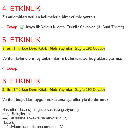
4. ETKİNLİK
Zıt anlamlıları verilen kelimelerle birer cümle yazınız.
Cevap
:
5. ETKİNLİK
3. Sınıf Türkçe Ders Kitabı Meb Yayınları Sayfa 192 Cevabı
Verilen kelimelerin eş anlamlılarını bulmacadaki boşluklara yazınız.
Cevap
:
6. ETKİNLİK
3. Sınıf Türkçe Ders Kitabı Meb Yayınları Sayfa 193 Cevabı
Verilen boşlukları uygun noktalama işaretleriyle doldurunuz.
Nasrettin Hoca (
,
) bir gece sokakta geziyor (
–
)
muş. Bekçiler (
:
)
(
—
) Bu saatte sokakta ne arıyorsun (
?
)
Hoca (
:
)
(
—
) Uykum kaçtı da onu arıyorum (
.
)