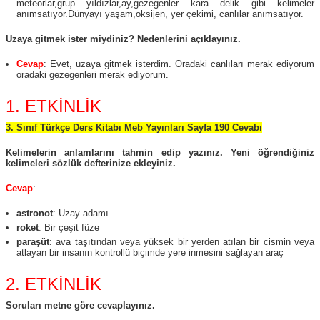
meteorlar,grup yıldızlar,ay,gezegenler kara delik gibi kelimeler
anımsatıyor.Dünyayı yaşam,oksijen, yer çekimi, canlılar anımsatıyor.
Uzaya gitmek ister miydiniz? Nedenlerini açıklayınız.
Cevap
: Evet, uzaya gitmek isterdim. Oradaki canlıları merak ediyorum
oradaki gezegenleri merak ediyorum.
1. ETKİNLİK
3. Sınıf Türkçe Ders Kitabı Meb Yayınları Sayfa 190 Cevabı
Kelimelerin anlamlarını tahmin edip yazınız. Yeni öğrendiğiniz
kelimeleri sözlük defterinize ekleyiniz.
Cevap
:
astronot
: Uzay adamı
roket
: Bir çeşit füze
paraşüt
: ava taşıtından veya yüksek bir yerden atılan bir cismin veya
atlayan bir insanın kontrollü biçimde yere inmesini sağlayan araç
2. ETKİNLİK
Soruları metne göre cevaplayınız.