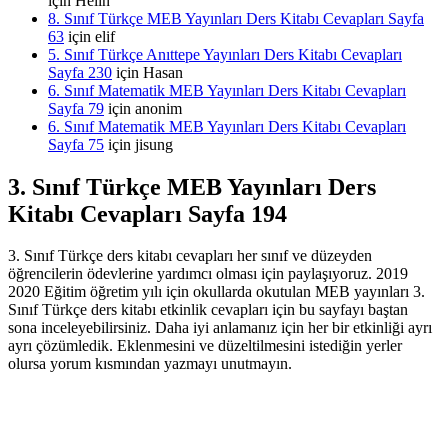
için
Helin
8. Sınıf Türkçe MEB Yayınları Ders Kitabı Cevapları Sayfa
63
için
elif
5. Sınıf Türkçe Anıttepe Yayınları Ders Kitabı Cevapları
Sayfa 230
için
Hasan
6. Sınıf Matematik MEB Yayınları Ders Kitabı Cevapları
Sayfa 79
için
anonim
6. Sınıf Matematik MEB Yayınları Ders Kitabı Cevapları
Sayfa 75
için
jisung
3. Sınıf Türkçe MEB Yayınları Ders
Kitabı Cevapları Sayfa 194
3. Sınıf Türkçe ders kitabı cevapları her sınıf ve düzeyden
öğrencilerin ödevlerine yardımcı olması için paylaşıyoruz. 2019
2020 Eğitim öğretim yılı için okullarda okutulan MEB yayınları 3.
Sınıf Türkçe ders kitabı etkinlik cevapları için bu sayfayı baştan
sona inceleyebilirsiniz. Daha iyi anlamanız için her bir etkinliği ayrı
ayrı çözümledik. Eklenmesini ve düzeltilmesini istediğin yerler
olursa yorum kısmından yazmayı unutmayın.