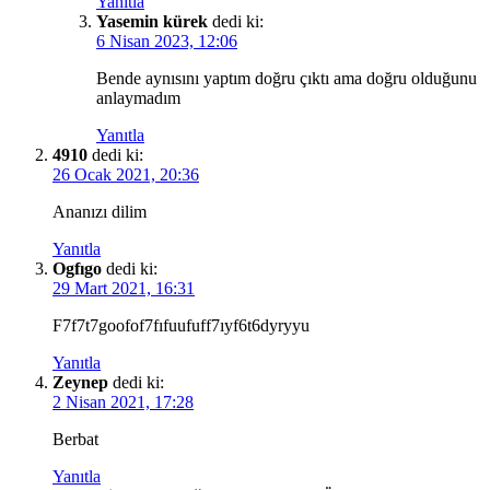
Yanıtla
Yasemin kürek
dedi ki:
6 Nisan 2023, 12:06
Bende aynısını yaptım doğru çıktı ama doğru olduğunu
anlaymadım
Yanıtla
4910
dedi ki:
26 Ocak 2021, 20:36
Ananızı dilim
Yanıtla
Ogfıgo
dedi ki:
29 Mart 2021, 16:31
F7f7t7goofof7fıfuufuff7ıyf6t6dyryyu
Yanıtla
Zeynep
dedi ki:
2 Nisan 2021, 17:28
Berbat
Yanıtla