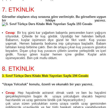
7. ETKİNLİK
Görseller olayların oluş sırasına göre verilmiştir. Bu görsellere uygun
bir hikâye yazınız.
Cevap
:
Bir kış günü kar yağarken babamla pencereden karın yağışını
izliyorduk. Çitlerde bir kuş gördük. Üşüdüğü her halinden belliydi.
Babamın, kuşlar üşümesin diye güzel bir fikri vardı: Kuş yuvası
yapmak. Hemen babamla bodruma inip çalışmaya başladık. Babam
tahtaları kesip birbirine çaktı. Ben de ortaya çıkan kuş yuvasını güzelce
boyadım. Dışarı çıkıp kuş yuvasını çitlerin üzerine yerleştirdik ve içeri
girdik. Yuvayı gören kuşlar hemen içine girdiler. Kuşlar artık
üşümeyecekti. Ben çok mutlu oldum.
8. ETKİNLİK
3. Sınıf Türkçe Ders Kitabı Meb Yayınları Sayfa 194 Cevabı
“Uzaya Yolculuk” konulu, özenli ve okunaklı bir yazı yazınız.
Cevap
: Hep hayalimde astranot olmak vardı ve ben bu hayalimi
gerçekleştirmiştim bugün ilk uzaya yolculuğum olacaktı hepimiz
hazırlandık ve uzay gemisine bindik çok heyecanlıydım;)
çok uzun süren yolculuktan sonra uzaya vardık uzay gemisinden
indiğimizde uzaydaydık ve her türlü hareketi rahatca yapabiliyordum