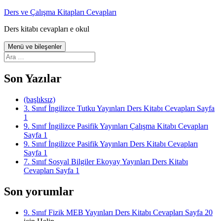
İçeriğe
Ders ve Çalışma Kitapları Cevapları
atla
Ders kitabı cevapları e okul
Menü ve bileşenler
Arama:
Son Yazılar
(başlıksız)
3. Sınıf İngilizce Tutku Yayınları Ders Kitabı Cevapları Sayfa
1
9. Sınıf İngilizce Pasifik Yayınları Çalışma Kitabı Cevapları
Sayfa 1
9. Sınıf İngilizce Pasifik Yayınları Ders Kitabı Cevapları
Sayfa 1
7. Sınıf Sosyal Bilgiler Ekoyay Yayınları Ders Kitabı
Cevapları Sayfa 1
Son yorumlar
9. Sınıf Fizik MEB Yayınları Ders Kitabı Cevapları Sayfa 20