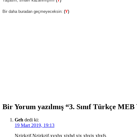
Yaşasın, sınavı kazanmışım!
(
Y
)
Bir daha buradan geçmeyeceksin:
(
Y
)
Bir Yorum yazılmış “3. Sınıf Türkçe MEB 
Geh
dedi ki:
19 Mart 2019, 19:13
Nzjzkzjf.Nzjzkzjf.xvxbx xjxhd xjx xhxjx xhxfs