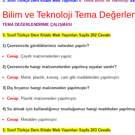
3. Sınıf Türkçe Ders Kitabı Meb Yayınları
6. Tema
Bilim ve Teknoloji
Sa
Bilim ve Teknoloji Tema Değerle
TEMA DEĞERLENDİRME ÇALIŞMASI
3. Sınıf Türkçe Ders Kitabı Meb Yayınları Sayfa 202 Cevabı
1) Çevremizde gördüklerimiz nelerden yapılır?
Cevap
: Çeşitli malzemelerden yapılır.
2) Çevremizde hangi malzemelerden yapılmış eşyalar vardır?
Cevap
: Metal, plastik, kumaş, cam gibi maddelerden yapılmıştır.
3) Diş fırçamız hangi malzemeden yapılmıştır?
Cevap
: Plastik malzemeden yapılmıştır.
4) Su almak için kullandığımız musluğumuz hangi maddeden yapılmış
Cevap
: Metalden yapılmıştır.
3. Sınıf Türkçe Ders Kitabı Meb Yayınları Sayfa 203 Cevabı