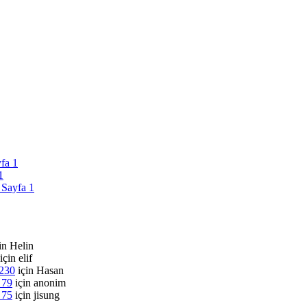
yfa 1
1
 Sayfa 1
in
Helin
için
elif
 230
için
Hasan
 79
için
anonim
 75
için
jisung