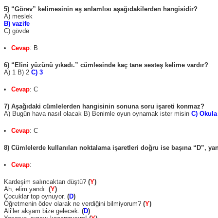
5) “Görev” kelimesinin eş anlamlısı aşağıdakilerden hangisidir?
A) meslek
B) vazife
C) gövde
Cevap
: B
6) “Elini yüzünü yıkadı.” cümlesinde kaç tane sesteş kelime vardır?
A) 1 B) 2
C) 3
Cevap
: C
7) Aşağıdaki cümlelerden hangisinin sonuna soru işareti konmaz?
A) Bugün hava nasıl olacak B) Benimle oyun oynamak ister misin
C) Okula
Cevap
: C
8)
Cümlelerde kullanılan noktalama işaretleri doğru ise başına “D”, yan
Cevap
:
Kardeşim salıncaktan düştü?
(
Y
)
Ah, elim yandı.
(
Y
)
Çocuklar top oynuyor.
(
D
)
Öğretmenin ödev olarak ne verdiğini bilmiyorum?
(
Y
)
Ali’ler akşam bize gelecek.
(
D
)