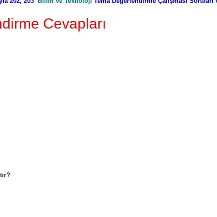
yfa 202, 203
Bilim ve Teknoloji
Tema Değerlendirme Çalışması Soruları 
ndirme Cevapları
tır?