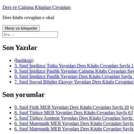
İçeriğe
Ders ve Çalışma Kitapları Cevapları
atla
Ders kitabı cevapları e okul
Menü ve bileşenler
Arama:
Son Yazılar
(başlıksız)
3. Sınıf İngilizce Tutku Yayınları Ders Kitabı Cevapları Sayfa 1
9. Sınıf İngilizce Pasifik Yayınları Çalışma Kitabı Cevapları Sa
9. Sınıf İngilizce Pasifik Yayınları Ders Kitabı Cevapları Sayfa 
7. Sınıf Sosyal Bilgiler Ekoyay Yayınları Ders Kitabı Cevapları
Son yorumlar
9. Sınıf Fizik MEB Yayınları Ders Kitabı Cevapları Sayfa 20
iç
8. Sınıf Türkçe MEB Yayınları Ders Kitabı Cevapları Sayfa 63
5. Sınıf Türkçe Anıttepe Yayınları Ders Kitabı Cevapları Sayfa
6. Sınıf Matematik MEB Yayınları Ders Kitabı Cevapları Sayfa
6. Sınıf Matematik MEB Yayınları Ders Kitabı Cevapları Sayfa