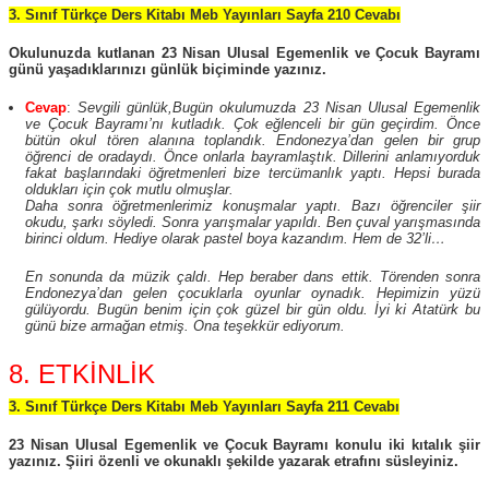
3. Sınıf Türkçe Ders Kitabı Meb Yayınları Sayfa 210 Cevabı
Okulunuzda kutlanan 23 Nisan Ulusal Egemenlik ve Çocuk Bayramı
günü yaşadıklarınızı günlük biçiminde yazınız.
Cevap
:
Sevgili günlük,
Bugün okulumuzda 23 Nisan Ulusal Egemenlik
ve Çocuk Bayramı’nı kutladık. Çok eğlenceli bir gün geçirdim. Önce
bütün okul tören alanına toplandık. Endonezya’dan gelen bir grup
öğrenci de oradaydı. Önce onlarla bayramlaştık. Dillerini anlamıyorduk
fakat başlarındaki öğretmenleri bize tercümanlık yaptı. Hepsi burada
oldukları için çok mutlu olmuşlar.
Daha sonra öğretmenlerimiz konuşmalar yaptı. Bazı öğrenciler şiir
okudu, şarkı söyledi. Sonra yarışmalar yapıldı. Ben çuval yarışmasında
birinci oldum. Hediye olarak pastel boya kazandım. Hem de 32’li…
En sonunda da müzik çaldı. Hep beraber dans ettik. Törenden sonra
Endonezya’dan gelen çocuklarla oyunlar oynadık. Hepimizin yüzü
gülüyordu. Bugün benim için çok güzel bir gün oldu. İyi ki Atatürk bu
günü bize armağan etmiş. Ona teşekkür ediyorum.
8. ETKİNLİK
3. Sınıf Türkçe Ders Kitabı Meb Yayınları Sayfa 211 Cevabı
23 Nisan Ulusal Egemenlik ve Çocuk Bayramı konulu iki kıtalık şiir
yazınız. Şiiri özenli ve okunaklı şekilde yazarak etrafını süsleyiniz.