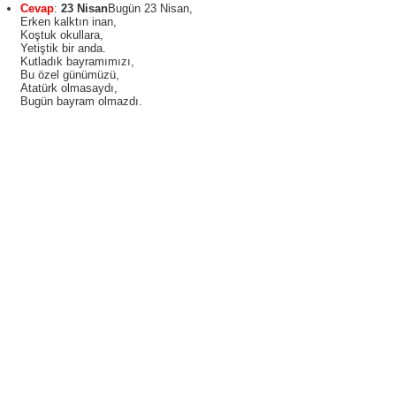
Cevap
:
23 Nisan
Bugün 23 Nisan,
Erken kalktın inan,
Koştuk okullara,
Yetiştik bir anda.
Kutladık bayramımızı,
Bu özel günümüzü,
Atatürk olmasaydı,
Bugün bayram olmazdı.