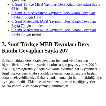
için
Helin
8. Sınıf Türkçe MEB Yayınları Ders Kitabı Cevapları Sayfa
63
için
elif
5. Sınıf Türkçe Anıttepe Yayınları Ders Kitabı Cevapları
Sayfa 230
için
Hasan
6. Sınıf Matematik MEB Yayınları Ders Kitabı Cevapları
Sayfa 79
için
anonim
6. Sınıf Matematik MEB Yayınları Ders Kitabı Cevapları
Sayfa 75
için
jisung
3. Sınıf Türkçe MEB Yayınları Ders
Kitabı Cevapları Sayfa 207
3. Sınıf Türkçe ders kitabı cevapları her sınıf ve düzeyden
öğrencilerin ödevlerine yardımcı olması için paylaşıyoruz. 2019
2020 Eğitim öğretim yılı için okullarda okutulan MEB yayınları 3.
Sınıf Türkçe ders kitabı etkinlik cevapları için bu sayfayı baştan
sona inceleyebilirsiniz. Daha iyi anlamanız için her bir etkinliği ayrı
ayrı çözümledik. Eklenmesini ve düzeltilmesini istediğin yerler
olursa yorum kısmından yazmayı unutmayın.