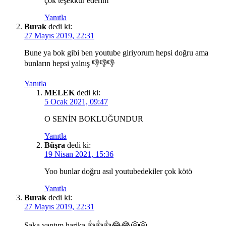
çok teşekkür ederim
Yanıtla
Burak
dedi ki:
27 Mayıs 2019, 22:31
Bune ya bok gibi ben youtube giriyorum hepsi doğru ama
bunların hepsi yalnış 👎👎👎
Yanıtla
MELEK
dedi ki:
5 Ocak 2021, 09:47
O SENİN BOKLUĞUNDUR
Yanıtla
Büşra
dedi ki:
19 Nisan 2021, 15:36
Yoo bunlar doğru asıl youtubedekiler çok kötö
Yanıtla
Burak
dedi ki:
27 Mayıs 2019, 22:31
Şaka yaptım harika 👍👍👍😂😂🤗🤗