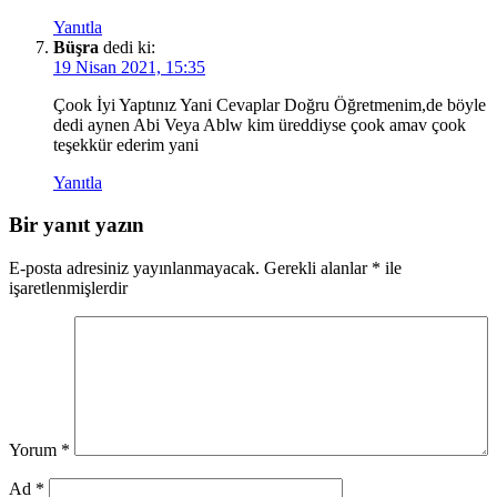
Yanıtla
Büşra
dedi ki:
19 Nisan 2021, 15:35
Çook İyi Yaptınız Yani Cevaplar Doğru Öğretmenim,de böyle
dedi aynen Abi Veya Ablw kim üreddiyse çook amav çook
teşekkür ederim yani
Yanıtla
Bir yanıt yazın
E-posta adresiniz yayınlanmayacak.
Gerekli alanlar
*
ile
işaretlenmişlerdir
Yorum
*
Ad
*