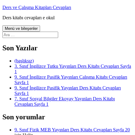
İçeriğe
Ders ve Çalışma Kitapları Cevapları
atla
Ders kitabı cevapları e okul
Menü ve bileşenler
Arama:
Son Yazılar
(başlıksız)
3. Sınıf İngilizce Tutku Yayınları Ders Kitabı Cevapları Sayfa
1
9. Sınıf İngilizce Pasifik Yayınları Çalışma Kitabı Cevapları
Sayfa 1
9. Sınıf İngilizce Pasifik Yayınları Ders Kitabı Cevapları
Sayfa 1
7. Sınıf Sosyal Bilgiler Ekoyay Yayınları Ders Kitabı
Cevapları Sayfa 1
Son yorumlar
9. Sınıf Fizik MEB Yayınları Ders Kitabı Cevapları Sayfa 20