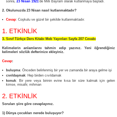
sonra,
23 Nisan 1921
‘de Milli Bayram olarak kutlanmaya başladı.
2. Okulunuzda 23 Nisan nasıl kutlanmaktadır?
Cevap
: Coşkulu ve güzel bir şekilde kutlanmaktadır.
1. ETKİNLİK
3. Sınıf Türkçe Ders Kitabı Meb Yayınları Sayfa 207 Cevabı
Kelimelerin anlamlarını tahmin edip yazınız. Yeni öğrendiğiniz
kelimeleri sözlük defterinize ekleyiniz.
Cevap
:
buluşma
: Önceden belirlenmiş bir yer ve zamanda bir araya gelme işi
cıvıldaşmak
: Hep birden cıvıldamak
konuk
: Bir yere veya birinin evine kısa bir süre kalmak için gelen
kimse, misafir, mihman
2. ETKİNLİK
Soruları şiire göre cevaplayınız.
1) Dünya çocukları nerede buluşuyor?