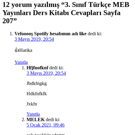
12 yorum yazılmış “3. Sınıf Türkçe MEB
Yayınları Ders Kitabı Cevapları Sayfa
207”
Vefooooş Spotify hesabımın adı like
dedi ki:
3 Mayıs 2019, 20:54
👍Harika
Yanıtla
Hfjfnofknf
dedi ki:
3 Mayıs 2019, 20:54
Jbdkfngkg
Hdkfnfkfk
Jxkfn
Yanıtla
MELEK
dedi ki:
5 Ocak 2021, 09:46