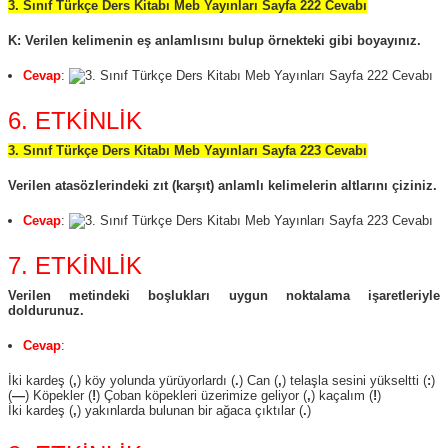
3. Sınıf Türkçe Ders Kitabı Meb Yayınları Sayfa 222 Cevabı
K: Verilen kelimenin eş anlamlısını bulup örnekteki gibi boyayınız.
Cevap
:
6. ETKİNLİK
3. Sınıf Türkçe Ders Kitabı Meb Yayınları Sayfa 223 Cevabı
Verilen atasözlerindeki zıt (karşıt) anlamlı kelimelerin altlarını çiziniz.
Cevap
:
7. ETKİNLİK
Verilen metindeki boşlukları uygun noktalama işaretleriyle
doldurunuz.
Cevap
:
İki kardeş (
,
) köy yolunda yürüyorlardı (
.
) Can (
,
) telaşla sesini yükseltti (
:
)
(
—
) Köpekler (
!
) Çoban köpekleri üzerimize geliyor (
,
) kaçalım (
!
)
İki kardeş (
,
) yakınlarda bulunan bir ağaca çıktılar (
.
)