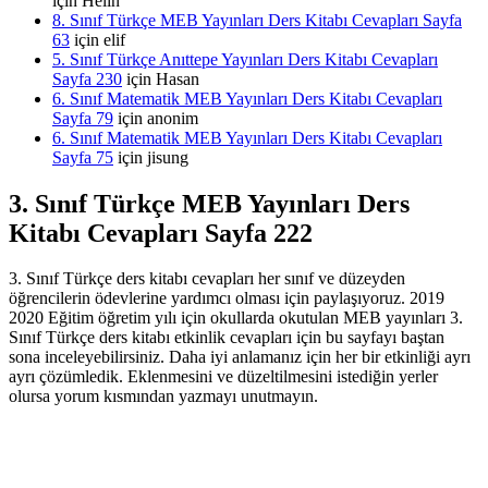
için
Helin
8. Sınıf Türkçe MEB Yayınları Ders Kitabı Cevapları Sayfa
63
için
elif
5. Sınıf Türkçe Anıttepe Yayınları Ders Kitabı Cevapları
Sayfa 230
için
Hasan
6. Sınıf Matematik MEB Yayınları Ders Kitabı Cevapları
Sayfa 79
için
anonim
6. Sınıf Matematik MEB Yayınları Ders Kitabı Cevapları
Sayfa 75
için
jisung
3. Sınıf Türkçe MEB Yayınları Ders
Kitabı Cevapları Sayfa 222
3. Sınıf Türkçe ders kitabı cevapları her sınıf ve düzeyden
öğrencilerin ödevlerine yardımcı olması için paylaşıyoruz. 2019
2020 Eğitim öğretim yılı için okullarda okutulan MEB yayınları 3.
Sınıf Türkçe ders kitabı etkinlik cevapları için bu sayfayı baştan
sona inceleyebilirsiniz. Daha iyi anlamanız için her bir etkinliği ayrı
ayrı çözümledik. Eklenmesini ve düzeltilmesini istediğin yerler
olursa yorum kısmından yazmayı unutmayın.