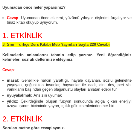
Uyumadan önce neler yaparsınız?
Cevap
: Uyumadan önce ellerimi, yüzümü yıkıyor, dişlerimi fırçalıyor ve
biraz kitap okuyup uyuyorum.
1. ETKİNLİK
3. Sınıf Türkçe Ders Kitabı Meb Yayınları Sayfa 220 Cevabı
Kelimelerin anlamlarını tahmin edip yazınız. Yeni öğrendiğiniz
kelimeleri sözlük defterinize ekleyiniz.
Cevap
:
masal
: Genellikle halkın yarattığı, hayale dayanan, sözlü gelenekte
yaşayan, çoğunlukla insanlar, hayvanlar ile cadı, cin, dev, peri vb.
varlıkların başından geçen olağanüstü olayları anlatan edebî tür
uyuyakalmak
: Ansızın uyumak
yıldız
: Çekirdeğinde oluşan füzyon sonucunda açığa çıkan enerjiyi
uzaya ışınım biçiminde yayan, ışıklı gök cisimlerinden her biri
2. ETKİNLİK
Soruları metne göre cevaplayınız.