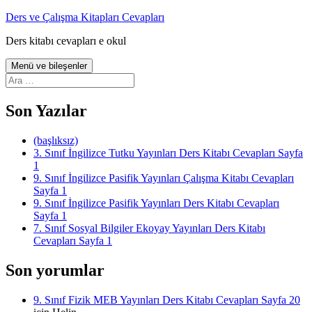
İçeriğe
Ders ve Çalışma Kitapları Cevapları
atla
Ders kitabı cevapları e okul
Menü ve bileşenler
Arama:
Son Yazılar
(başlıksız)
3. Sınıf İngilizce Tutku Yayınları Ders Kitabı Cevapları Sayfa
1
9. Sınıf İngilizce Pasifik Yayınları Çalışma Kitabı Cevapları
Sayfa 1
9. Sınıf İngilizce Pasifik Yayınları Ders Kitabı Cevapları
Sayfa 1
7. Sınıf Sosyal Bilgiler Ekoyay Yayınları Ders Kitabı
Cevapları Sayfa 1
Son yorumlar
9. Sınıf Fizik MEB Yayınları Ders Kitabı Cevapları Sayfa 20