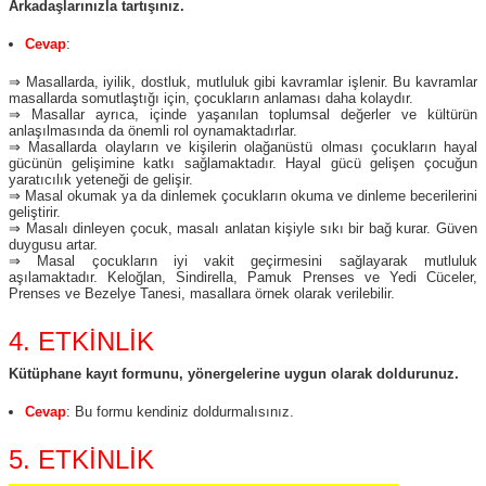
Arkadaşlarınızla tartışınız.
Cevap
:
⇒ Masallarda, iyilik, dostluk, mutluluk gibi kavramlar işlenir. Bu kavramlar
masallarda somutlaştığı için, çocukların anlaması daha kolaydır.
⇒ Masallar ayrıca, içinde yaşanılan toplumsal değerler ve kültürün
anlaşılmasında da önemli rol oynamaktadırlar.
⇒ Masallarda olayların ve kişilerin olağanüstü olması çocukların hayal
gücünün gelişimine katkı sağlamaktadır. Hayal gücü gelişen çocuğun
yaratıcılık yeteneği de gelişir.
⇒ Masal okumak ya da dinlemek çocukların okuma ve dinleme becerilerini
geliştirir.
⇒ Masalı dinleyen çocuk, masalı anlatan kişiyle sıkı bir bağ kurar. Güven
duygusu artar.
⇒ Masal çocukların iyi vakit geçirmesini sağlayarak mutluluk
aşılamaktadır. Keloğlan, Sindirella, Pamuk Prenses ve Yedi Cüceler,
Prenses ve Bezelye Tanesi, masallara örnek olarak verilebilir.
4. ETKİNLİK
Kütüphane kayıt formunu, yönergelerine uygun olarak doldurunuz.
Cevap
: Bu formu kendiniz doldurmalısınız.
5. ETKİNLİK