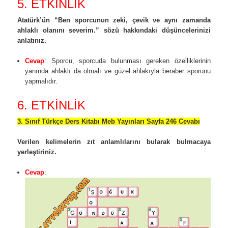
5. ETKİNLİK
Atatürk’ün “Ben sporcunun zeki, çevik ve aynı zamanda
ahlaklı olanını severim.” sözü hakkındaki düşüncelerinizi
anlatınız.
Cevap
: Sporcu, sporcuda bulunması gereken özelliklerinin
yanında ahlaklı da olmalı ve güzel ahlakıyla beraber sporunu
yapmalıdır.
6. ETKİNLİK
3. Sınıf Türkçe Ders Kitabı Meb Yayınları Sayfa 246 Cevabı
Verilen kelimelerin zıt anlamlılarını bularak bulmacaya
yerleştiriniz.
Cevap
: