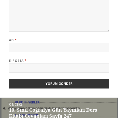
AD
*
E-POSTA
*
Yazı
ÖNCEKI
gezinmesi
10. Sınıf Coğrafya Gün Yayınları Ders
Önceki
Kitabı Cevapları Sayfa 247
yazı: