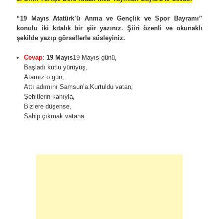
“19 Mayıs Atatürk’ü Anma ve Gençlik ve Spor Bayramı”
konulu iki kıtalık bir şiir yazınız. Şiiri özenli ve okunaklı
şekilde yazıp görsellerle süsleyiniz.
Cevap
:
19 Mayıs
19 Mayıs günü,
Başladı kutlu yürüyüş,
Atamız o gün,
Attı adımını Samsun’a.Kurtuldu vatan,
Şehitlerin kanıyla,
Bizlere düşense,
Sahip çıkmak vatana.