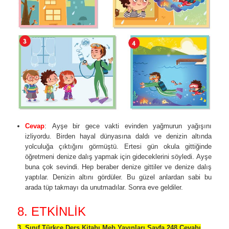
Cevap
: Ayşe bir gece vakti evinden yağmurun yağışını
izliyordu. Birden hayal dünyasına daldı ve denizin altında
yolculuğa çıktığını görmüştü. Ertesi gün okula gittiğinde
öğretmeni denize dalış yapmak için gideceklerini söyledi. Ayşe
buna çok sevindi. Hep beraber denize gittiler ve denize dalış
yaptılar. Denizin altını gördüler. Bu güzel anlardan sabi bu
arada tüp takmayı da unutmadılar. Sonra eve geldiler.
8. ETKİNLİK
3. Sınıf Türkçe Ders Kitabı Meb Yayınları Sayfa 248 Cevabı