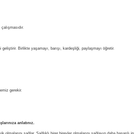
k çalışmasıdır.
i geliştirir. Birlikte yaşamayı, barışı, kardeşliği, paylaşmayı öğretir.
emiz gerekir.
larınıza anlatınız.
 olmalarını sağlar. Sağlıklı birer bireyler olmalarını sağlayıp daha başarılı in