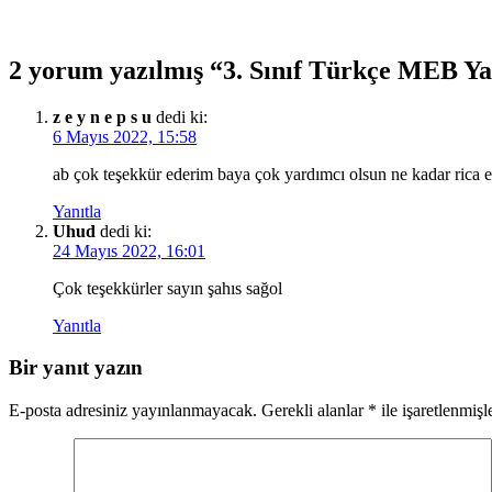
2 yorum yazılmış “3. Sınıf Türkçe MEB Ya
z e y n e p s u
dedi ki:
6 Mayıs 2022, 15:58
ab çok teşekkür ederim baya çok yardımcı olsun ne kadar rica e
Yanıtla
Uhud
dedi ki:
24 Mayıs 2022, 16:01
Çok teşekkürler sayın şahıs sağol
Yanıtla
Bir yanıt yazın
E-posta adresiniz yayınlanmayacak.
Gerekli alanlar
*
ile işaretlenmişl