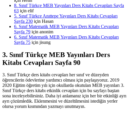
için
Helin
8. Sınıf Türkçe MEB Yayınları Ders Kitabı Cevapları Sayfa
63
için
elif
5. Sınıf Türkçe Anıttepe Yayınları Ders Kitabı Cevapları
Sayfa 230
için
Hasan
6. Sınıf Matematik MEB Yayınları Ders Kitabı Cevapları
Sayfa 79
için
anonim
6. Sınıf Matematik MEB Yayınları Ders Kitabı Cevapları
Sayfa 75
için
jisung
3. Sınıf Türkçe MEB Yayınları Ders
Kitabı Cevapları Sayfa 90
3. Sınıf Türkçe ders kitabı cevapları her sınıf ve düzeyden
öğrencilerin ödevlerine yardımcı olması için paylaşıyoruz. 2019
2020 Eğitim öğretim yılı için okullarda okutulan MEB yayınları 3.
Sınıf Türkçe ders kitabı etkinlik cevapları için bu sayfayı baştan
sona inceleyebilirsiniz. Daha iyi anlamanız için her bir etkinliği ayrı
ayrı çözümledik. Eklenmesini ve düzeltilmesini istediğin yerler
olursa yorum kısmından yazmayı unutmayın.