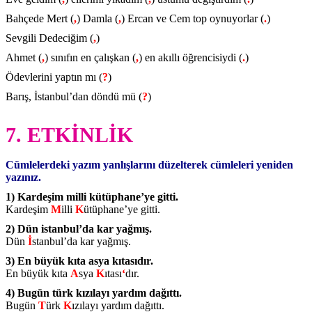
Bahçede Mert (
,
) Damla (
,
) Ercan ve Cem top oynuyorlar (
.
)
Sevgili Dedeciğim (
,
)
Ahmet (
,
) sınıfın en çalışkan (
,
) en akıllı öğrencisiydi (
.
)
Ödevlerini yaptın mı (
?
)
Barış, İstanbul’dan döndü mü (
?
)
7. ETKİNLİK
Cümlelerdeki yazım yanlışlarını düzelterek cümleleri yeniden
yazınız.
1) Kardeşim milli kütüphane’ye gitti.
Kardeşim
M
illi
K
ütüphane’ye gitti.
2) Dün istanbul’da kar yağmış.
Dün
İ
stanbul’da kar yağmış.
3) En büyük kıta asya kıtasıdır.
En büyük kıta
A
sya
K
ıtası
‘
dır.
4) Bugün türk kızılayı yardım dağıttı.
Bugün
T
ürk
K
ızılayı yardım dağıttı.