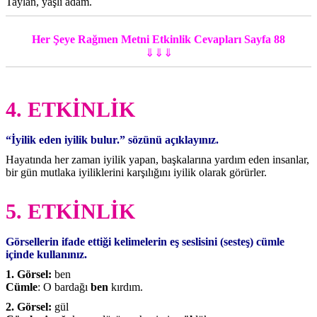
Taylan, yaşlı adam.
Her Şeye Rağmen Metni Etkinlik Cevapları Sayfa 88
⇓⇓⇓
4. ETKİNLİK
“İyilik eden iyilik bulur.” sözünü açıklayınız.
Hayatında her zaman iyilik yapan, başkalarına yardım eden insanlar,
bir gün mutlaka iyiliklerini karşılığını iyilik olarak görürler.
5. ETKİNLİK
Görsellerin ifade ettiği kelimelerin eş seslisini (sesteş) cümle
içinde kullanınız.
1. Görsel:
ben
Cümle
: O bardağı
ben
kırdım.
2. Görsel:
gül