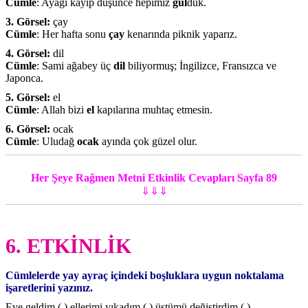
Cümle
: Ayağı kayıp düşünce hepimiz
gül
dük.
3. Görsel:
çay
Cümle
: Her hafta sonu
çay
kenarında piknik yaparız.
4. Görsel:
dil
Cümle
: Sami ağabey üç
dil
biliyormuş; İngilizce, Fransızca ve
Japonca.
5. Görsel:
el
Cümle
: Allah bizi
el
kapılarına muhtaç etmesin.
6. Görsel:
ocak
Cümle
: Uludağ
ocak
ayında çok güzel olur.
Her Şeye Rağmen Metni Etkinlik Cevapları Sayfa 89
⇓⇓⇓
6. ETKİNLİK
Cümlelerde yay ayraç içindeki boşluklara uygun noktalama
işaretlerini yazınız.
Eve geldim (
,
) ellerimi yıkadım (
,
) üstümü değiştirdim (
.
)