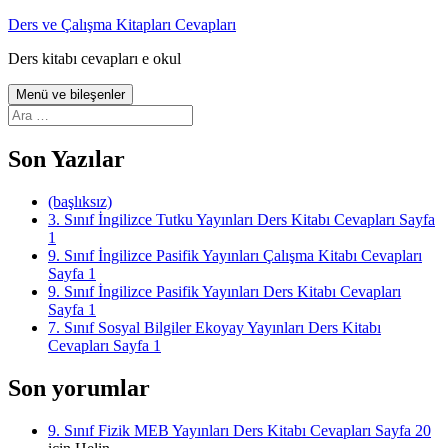
İçeriğe
Ders ve Çalışma Kitapları Cevapları
atla
Ders kitabı cevapları e okul
Menü ve bileşenler
Arama:
Son Yazılar
(başlıksız)
3. Sınıf İngilizce Tutku Yayınları Ders Kitabı Cevapları Sayfa
1
9. Sınıf İngilizce Pasifik Yayınları Çalışma Kitabı Cevapları
Sayfa 1
9. Sınıf İngilizce Pasifik Yayınları Ders Kitabı Cevapları
Sayfa 1
7. Sınıf Sosyal Bilgiler Ekoyay Yayınları Ders Kitabı
Cevapları Sayfa 1
Son yorumlar
9. Sınıf Fizik MEB Yayınları Ders Kitabı Cevapları Sayfa 20