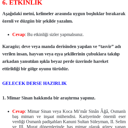
6. ETKİNLİK
Aşağıdaki metni, kelimeler arasında uygun boşluklar bırakarak
özenli ve düzgün bir şekilde yazalım.
Cevap
: Bu etkinliği sizler yapmalısınız.
Karagöz; deve veya manda derisinden yapılan ve “tasvir” adı
verilen insan, hayvan veya eşya şekillerinin çubuklara takılıp
arkadan yansıtılan ışıkla beyaz perde üzerinde hareket
ettirildiği bir gölge oyunu türüdür.
GELECEK DERSE HAZIRLIK
1. Mimar Sinan hakkında bir araştırma yapınız.
Cevap
: Mimar Sinan veya Koca Mi’mâr Sinân Âğâ, Osmanlı
baş mimarı ve inşaat mühendisi. Kariyerinde önemli eser
verdiği Osmanlı padişahları Kanuni Sultan Süleyman, II. Selim
ve III. Murat dönemlerinde baş mimar olarak görev yapan