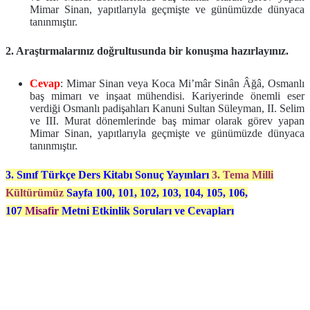
Mimar Sinan, yapıtlarıyla geçmişte ve günümüzde dünyaca
tanınmıştır.
2. Araştırmalarınız doğrultusunda bir konuşma hazırlayınız.
Cevap
: Mimar Sinan veya Koca Mi’mâr Sinân Âğâ, Osmanlı
baş mimarı ve inşaat mühendisi. Kariyerinde önemli eser
verdiği Osmanlı padişahları Kanuni Sultan Süleyman, II. Selim
ve III. Murat dönemlerinde baş mimar olarak görev yapan
Mimar Sinan, yapıtlarıyla geçmişte ve günümüzde dünyaca
tanınmıştır.
3. Sınıf Türkçe Ders Kitabı Sonuç Yayınları
3. Tema Milli
Kültürümüz
Sayfa 100, 101, 102, 103, 104, 105, 106,
107
Misafir
Metni Etkinlik Soruları ve Cevapları