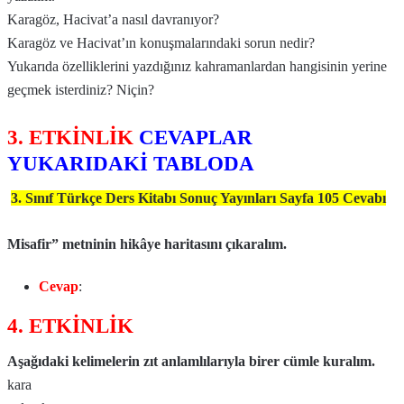
Karagöz, Hacivat’a nasıl davranıyor?
Karagöz ve Hacivat’ın konuşmalarındaki sorun nedir?
Yukarıda özelliklerini yazdığınız kahramanlardan hangisinin yerine
geçmek isterdiniz? Niçin?
3. ETKİNLİK
CEVAPLAR
YUKARIDAKİ TABLODA
3. Sınıf Türkçe Ders Kitabı Sonuç Yayınları Sayfa 105 Cevabı
Misafir” metninin hikâye haritasını çıkaralım.
Cevap
:
4. ETKİNLİK
Aşağıdaki kelimelerin zıt anlamlılarıyla birer cümle kuralım.
kara