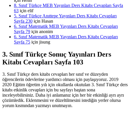
için
Helin
8. Sınıf Türkçe MEB Yayınları Ders Kitabı Cevapları Sayfa
63
için
elif
5. Sınıf Türkçe Anıttepe Yayınları Ders Kitabı Cevapları
Sayfa 230
için
Hasan
6. Sınıf Matematik MEB Yayınları Ders Kitabı Cevapları
Sayfa 79
için
anonim
6. Sınıf Matematik MEB Yayınları Ders Kitabı Cevapları
Sayfa 75
için
jisung
3. Sınıf Türkçe Sonuç Yayınları Ders
Kitabı Cevapları Sayfa 103
3. Sınıf Türkçe ders kitabı cevapları her sınıf ve düzeyden
öğrencilerin ödevlerine yardımcı olması için paylaşıyoruz. 2019
2020 Eğitim öğretim yılı için okullarda okutulan 3. Sınıf Türkçe ders
kitabı etkinlik cevapları için bu sayfayı baştan sona
inceleyebilirsiniz. Daha iyi anlamanız için her bir etkinliği ayrı ayrı
çözümledik. Eklenmesini ve düzeltilmesini istediğin yerler olursa
yorum kısmından yazmayı unutmayın.