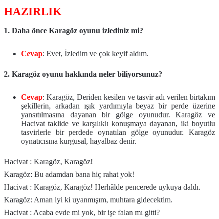
HAZIRLIK
1. Daha önce Karagöz oyunu izlediniz mi?
Cevap
: Evet, İzledim ve çok keyif aldım.
2. Karagöz oyunu hakkında neler biliyorsunuz?
Cevap
: Karagöz, Deriden kesilen ve tasvir adı verilen birtakım
şekillerin, arkadan ışık yardımıyla beyaz bir perde üzerine
yansıtılmasına dayanan bir gölge oyunudur. Karagöz ve
Hacivat taklide ve karşılıklı konuşmaya dayanan, iki boyutlu
tasvirlerle bir perdede oynatılan gölge oyunudur. Karagöz
oynatıcısına kurgusal, hayalbaz denir.
Hacivat : Karagöz, Karagöz!
Karagöz: Bu adamdan bana hiç rahat yok!
Hacivat : Karagöz, Karagöz! Herhâlde pencerede uykuya daldı.
Karagöz: Aman iyi ki uyanmışım, muhtara gidecektim.
Hacivat : Acaba evde mi yok, bir işe falan mı gitti?