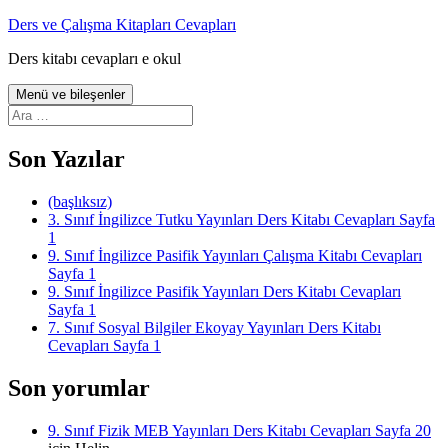
İçeriğe
Ders ve Çalışma Kitapları Cevapları
atla
Ders kitabı cevapları e okul
Menü ve bileşenler
Arama:
Son Yazılar
(başlıksız)
3. Sınıf İngilizce Tutku Yayınları Ders Kitabı Cevapları Sayfa
1
9. Sınıf İngilizce Pasifik Yayınları Çalışma Kitabı Cevapları
Sayfa 1
9. Sınıf İngilizce Pasifik Yayınları Ders Kitabı Cevapları
Sayfa 1
7. Sınıf Sosyal Bilgiler Ekoyay Yayınları Ders Kitabı
Cevapları Sayfa 1
Son yorumlar
9. Sınıf Fizik MEB Yayınları Ders Kitabı Cevapları Sayfa 20