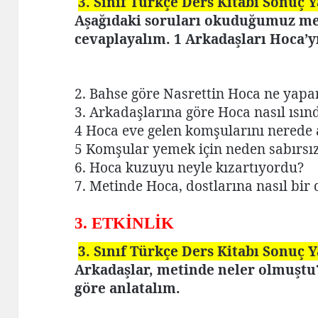
3. Sınıf Türkçe Ders Kitabı Sonuç 
Aşağıdaki soruları okuduğumuz me
cevaplayalım. 1 Arkadaşları Hoca’y
2. Bahse göre Nasrettin Hoca ne yap
3. Arkadaşlarına göre Hoca nasıl ısın
4 Hoca eve gelen komşularını nerede 
5 Komşular yemek için neden sabırsız
6. Hoca kuzuyu neyle kızartıyordu?
7. Metinde Hoca, dostlarına nasıl bir 
3. ETKİNLİK
3. Sınıf Türkçe Ders Kitabı Sonuç 
Arkadaşlar, metinde neler olmuştu?
göre anlatalım.