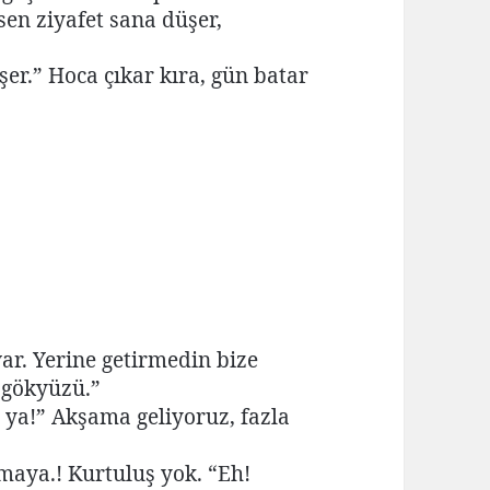
sen ziyafet sana düşer,
er.” Hoca çıkar kıra, gün batar
var. Yerine getirmedin bize
u gökyüzü.”
ın ya!” Akşama geliyoruz, fazla
aya.! Kurtuluş yok. “Eh!