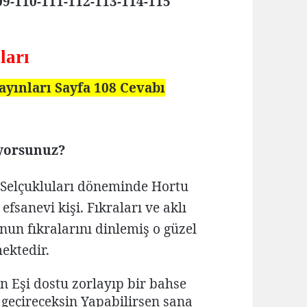
109-110-111-112-113-114-115
ları
Yayınları Sayfa 108 Cevabı
iyorsunuz?
 Selçukluları döneminde Hortu
fsanevi kişi. Fıkraları ve aklı
nun fıkralarını dinlemiş o güzel
ektedir.
n Eşi dostu zorlayıp bir bahse
a geçireceksin Yapabilirsen sana