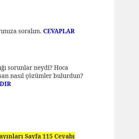
arımıza soralım.
CEVAPLAR
ığı sorunlar neydi? Hoca
lsan nasıl çözümler bulurdun?
DIR
Yayınları Sayfa 115 Cevabı