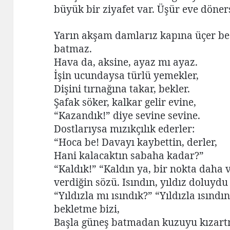
büyük bir ziyafet var. Üşür eve döner
Yarın akşam damlarız kapına üçer beş
batmaz.
Hava da, aksine, ayaz mı ayaz.
İşin ucundaysa türlü yemekler,
Dişini tırnağına takar, bekler.
Şafak söker, kalkar gelir evine,
“Kazandık!” diye sevine sevine.
Dostlarıysa mızıkçılık ederler:
“Hoca be! Davayı kaybettin, derler,
Hani kalacaktın sabaha kadar?”
“Kaldık!” “Kaldın ya, bir nokta daha 
verdiğin sözü. Isındın, yıldız doluyd
“Yıldızla mı ısındık?” “Yıldızla ısınd
bekletme bizi,
Başla güneş batmadan kuzuyu kızartm