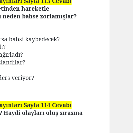
Yayınları Sayfa 113 Cevabı
tinden hareketle
ı neden bahse zorlamışlar?
arsa bahsi kaybedecek?
dı?
ağırladı?
landılar?
ders veriyor?
Yayınları Sayfa 114 Cevabı
 Haydi olayları oluş sırasına