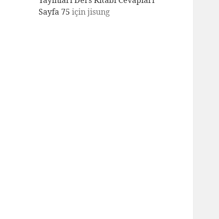
Yayınları Ders Kitabı Cevapları
Sayfa 75
için
jisung