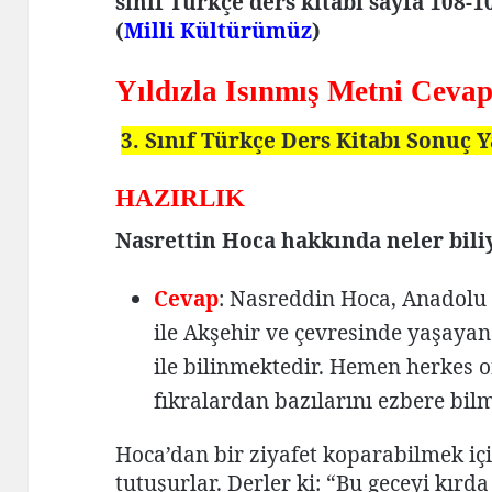
sınıf Türkçe ders kitabı sayfa 108-
(
Milli Kültürümüz
)
Yıldızla Isınmış Metni Cevap
3. Sınıf Türkçe Ders Kitabı Sonuç 
HAZIRLIK
Nasrettin Hoca hakkında neler bil
Cevap
: Nasreddin Hoca, Anadolu
ile Akşehir ve çevresinde yaşayan e
ile bilinmektedir. Hemen herkes o
fıkralardan bazılarını ezbere bilm
Hoca’dan bir ziyafet koparabilmek içi
tutuşurlar. Derler ki: “Bu geceyi kırd