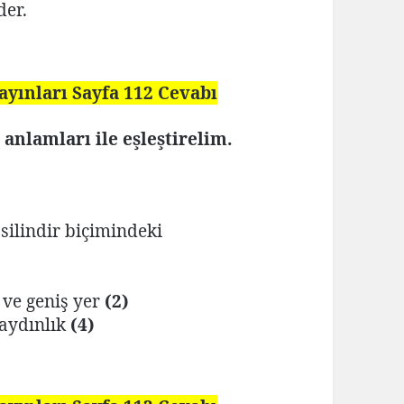
der.
Yayınları Sayfa 112 Cevabı
anlamları ile eşleştirelim.
 silindir biçimindeki
 ve geniş yer
(2)
aydınlık
(4)