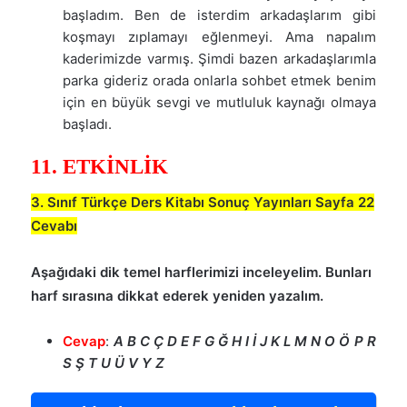
başladım. Ben de isterdim arkadaşlarım gibi
koşmayı zıplamayı eğlenmeyi. Ama napalım
kaderimizde varmış. Şimdi bazen arkadaşlarımla
parka gideriz orada onlarla sohbet etmek benim
için en büyük sevgi ve mutluluk kaynağı olmaya
başladı.
11. ETKİNLİK
3. Sınıf Türkçe Ders Kitabı Sonuç Yayınları Sayfa 22
Cevabı
Aşağıdaki dik temel harflerimizi inceleyelim. Bunları
harf sırasına dikkat ederek yeniden yazalım.
Cevap
:
A B C Ç D E F G Ğ H I İ J K L M N O Ö P R
S Ş T U Ü V Y Z