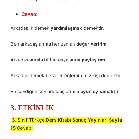
Cevap
:
Arkadaşlık demek
yardımlaşmak
demektir.
Ben arkadaşlarıma her zaman
değer veririm.
Arkadaşlarımla bütün eşyalarımı
paylaşırım.
Arkadaş demek beraber
eğlendiğiniz
kişi demektir.
En sevdiğim şey arkadaşlarımla
oyun oynamaktır.
3. ETKİNLİK
3. Sınıf Türkçe Ders Kitabı Sonuç Yayınları Sayfa
15 Cevabı