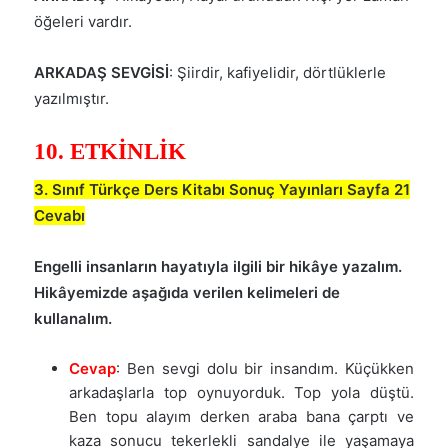
öğeleri vardır.
ARKADAŞ SEVGİSİ
: Şiirdir, kafiyelidir, dörtlüklerle
yazılmıştır.
10. ETKİNLİK
3. Sınıf Türkçe Ders Kitabı Sonuç Yayınları Sayfa 21
Cevabı
Engelli insanların hayatıyla ilgili bir hikâye yazalım.
Hikâyemizde aşağıda verilen kelimeleri de
kullanalım.
Cevap
: Ben sevgi dolu bir insandım. Küçükken
arkadaşlarla top oynuyorduk. Top yola düştü.
Ben topu alayım derken araba bana çarptı ve
kaza sonucu tekerlekli sandalye ile yaşamaya