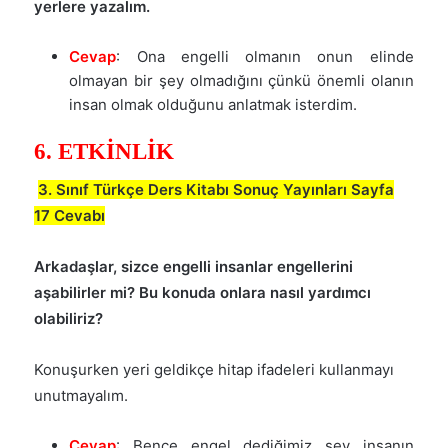
yerlere yazalım.
Cevap
: Ona engelli olmanın onun elinde
olmayan bir şey olmadığını çünkü önemli olanın
insan olmak olduğunu anlatmak isterdim.
6. ETKİNLİK
3. Sınıf Türkçe Ders Kitabı Sonuç Yayınları Sayfa
17 Cevabı
Arkadaşlar, sizce engelli insanlar engellerini
aşabilirler mi? Bu konuda onlara nasıl yardımcı
olabiliriz?
Konuşurken yeri geldikçe hitap ifadeleri kullanmayı
unutmayalım.
Cevap
: Bence engel dediğimiz şey insanın