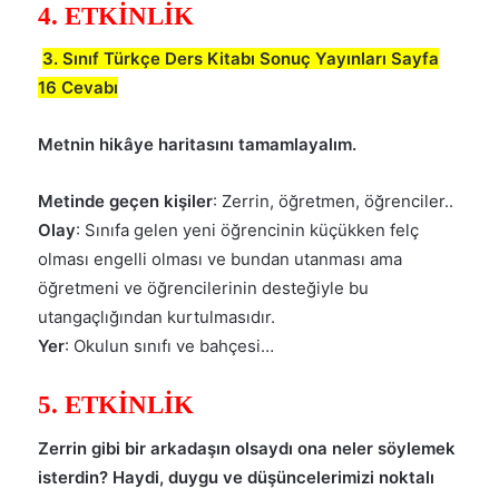
4. ETKİNLİK
3. Sınıf Türkçe Ders Kitabı Sonuç Yayınları Sayfa
16 Cevabı
Metnin hikâye haritasını tamamlayalım.
Metinde geçen kişiler
: Zerrin, öğretmen, öğrenciler..
Olay
: Sınıfa gelen yeni öğrencinin küçükken felç
olması engelli olması ve bundan utanması ama
öğretmeni ve öğrencilerinin desteğiyle bu
utangaçlığından kurtulmasıdır.
Yer
: Okulun sınıfı ve bahçesi…
5. ETKİNLİK
Zerrin gibi bir arkadaşın olsaydı ona neler söylemek
isterdin? Haydi, duygu ve düşüncelerimizi noktalı