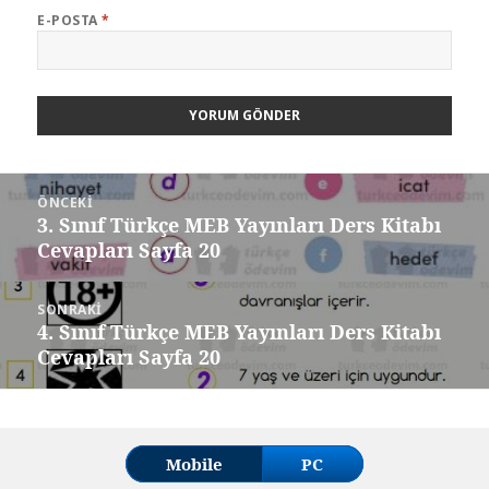
E-POSTA
*
Yazı
ÖNCEKI
gezinmesi
3. Sınıf Türkçe MEB Yayınları Ders Kitabı
Önceki
Cevapları Sayfa 20
yazı:
SONRAKI
4. Sınıf Türkçe MEB Yayınları Ders Kitabı
Sonraki
Cevapları Sayfa 20
yazı:
Mobile
PC