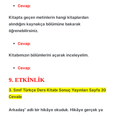
Cevap
:
Kitapta geçen metinlerin hangi kitaplardan
alındığını kaynakça bölümüne bakarak
öğrenebilirsiniz.
Cevap
:
Kitabımızın bölümlerini açarak inceleyelim.
Cevap
:
9. ETKİNLİK
3. Sınıf Türkçe Ders Kitabı Sonuç Yayınları Sayfa 20
Cevabı
Arkadaş” adlı bir hikâye okuduk. Hikâye gerçek ya