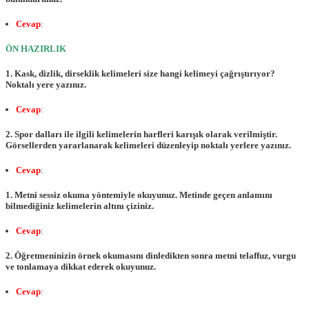
Cevap
:
ÖN HAZIRLIK
1. Kask, dizlik, dirseklik kelimeleri size hangi kelimeyi çağrıştırıyor?
Noktalı yere yazınız.
Cevap
:
2. Spor dalları ile ilgili kelimelerin harfleri karışık olarak verilmiştir.
Görsellerden yararlanarak kelimeleri düzenleyip noktalı yerlere yazınız.
Cevap
:
1. Metni sessiz okuma yöntemiyle okuyunuz. Metinde geçen anlamını
bilmediğiniz kelimelerin altını çiziniz.
Cevap
:
2. Öğretmeninizin örnek okumasını dinledikten sonra metni telaffuz, vurgu
ve tonlamaya dikkat ederek okuyunuz.
Cevap
: