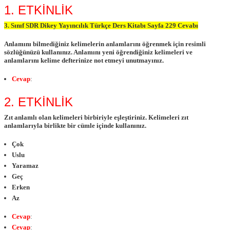
1. ETKİNLİK
3. Sınıf SDR Dikey Yayıncılık Türkçe Ders Kitabı Sayfa 229 Cevabı
Anlamını bilmediğiniz kelimelerin anlamlarını öğrenmek için resimli
sözlüğünüzü kullanınız. Anlamını yeni öğrendiğiniz kelimeleri ve
anlamlarını kelime defterinize not etmeyi unutmayınız.
Cevap
:
2. ETKİNLİK
Zıt anlamlı olan kelimeleri birbiriyle eşleştiriniz. Kelimeleri zıt
anlamlarıyla birlikte bir cümle içinde kullanınız.
Çok
Uslu
Yaramaz
Geç
Erken
Az
Cevap
:
Cevap
: