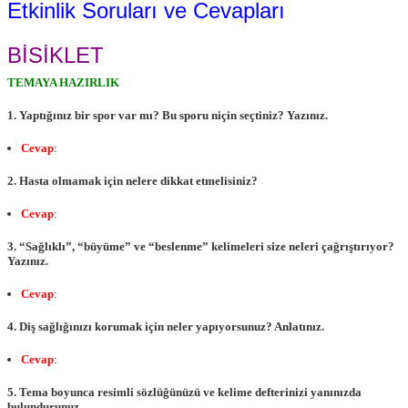
Etkinlik Soruları ve Cevapları
BİSİKLET
TEMAYA HAZIRLIK
1. Yaptığınız bir spor var mı? Bu sporu niçin seçtiniz? Yazınız.
Cevap
:
2. Hasta olmamak için nelere dikkat etmelisiniz?
Cevap
:
3. “Sağlıklı”, “büyüme” ve “beslenme” kelimeleri size neleri çağrıştırıyor?
Yazınız.
Cevap
:
4. Diş sağlığınızı korumak için neler yapıyorsunuz? Anlatınız.
Cevap
:
5. Tema boyunca resimli sözlüğünüzü ve kelime defterinizi yanınızda
bulundurunuz.