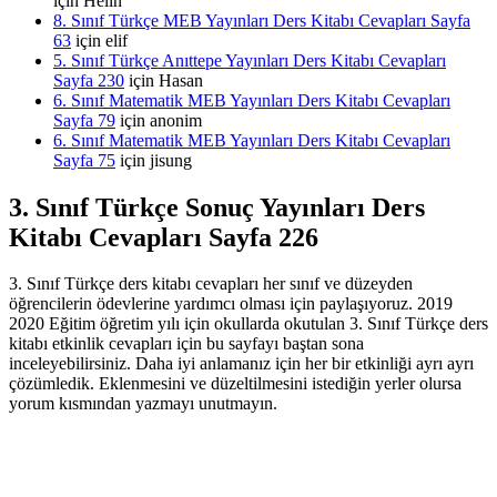
için
Helin
8. Sınıf Türkçe MEB Yayınları Ders Kitabı Cevapları Sayfa
63
için
elif
5. Sınıf Türkçe Anıttepe Yayınları Ders Kitabı Cevapları
Sayfa 230
için
Hasan
6. Sınıf Matematik MEB Yayınları Ders Kitabı Cevapları
Sayfa 79
için
anonim
6. Sınıf Matematik MEB Yayınları Ders Kitabı Cevapları
Sayfa 75
için
jisung
3. Sınıf Türkçe Sonuç Yayınları Ders
Kitabı Cevapları Sayfa 226
3. Sınıf Türkçe ders kitabı cevapları her sınıf ve düzeyden
öğrencilerin ödevlerine yardımcı olması için paylaşıyoruz. 2019
2020 Eğitim öğretim yılı için okullarda okutulan 3. Sınıf Türkçe ders
kitabı etkinlik cevapları için bu sayfayı baştan sona
inceleyebilirsiniz. Daha iyi anlamanız için her bir etkinliği ayrı ayrı
çözümledik. Eklenmesini ve düzeltilmesini istediğin yerler olursa
yorum kısmından yazmayı unutmayın.