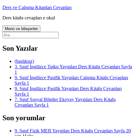
İçeriğe
Ders ve Çalışma Kitapları Cevapları
atla
Ders kitabı cevapları e okul
Menü ve bileşenler
Arama:
Son Yazılar
(başlıksız)
3. Sınıf İngilizce Tutku Yayınları Ders Kitabı Cevapları Sayfa
1
9. Sınıf İngilizce Pasifik Yayınları Çalışma Kitabı Cevapları
Sayfa 1
9. Sınıf İngilizce Pasifik Yayınları Ders Kitabı Cevapları
Sayfa 1
7. Sınıf Sosyal Bilgiler Ekoyay Yayınları Ders Kitabı
Cevapları Sayfa 1
Son yorumlar
9. Sınıf Fizik MEB Yayınları Ders Kitabı Cevapları Sayfa 20