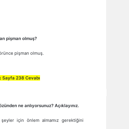
man pişman olmuş?
görünce pişman olmuş.
ık Sayfa 238 Cevabı
 sözünden ne anlıyorsunuz? Açıklayınız.
k şeyler için önlem almamız gerektiğini