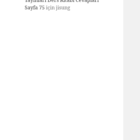
Yayınları Ders Kitabı Cevapları
Sayfa 75
için
jisung