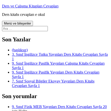
İçeriğe
Ders ve Çalışma Kitapları Cevapları
atla
Ders kitabı cevapları e okul
Menü ve bileşenler
Arama:
Son Yazılar
(başlıksız)
3. Sınıf İngilizce Tutku Yayınları Ders Kitabı Cevapları Sayfa
1
9. Sınıf İngilizce Pasifik Yayınları Çalışma Kitabı Cevapları
Sayfa 1
9. Sınıf İngilizce Pasifik Yayınları Ders Kitabı Cevapları
Sayfa 1
7. Sınıf Sosyal Bilgiler Ekoyay Yayınları Ders Kitabı
Cevapları Sayfa 1
Son yorumlar
9. Sınıf Fizik MEB Yayınları Ders Kitabı Cevapları Sayfa 20