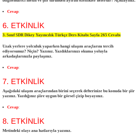
bilgilendirici metin ve şiir türünden ayıran özellikler nelerdir? Açıklayınız.
Cevap
:
6. ETKİNLİK
3. Sınıf SDR Dikey Yayıncılık Türkçe Ders Kitabı Sayfa 265 Cevabı
Uzak yerlere yolculuk yaparken hangi ulaşım araçlarını tercih
ediyorsunuz? Niçin? Yazınız. Yazdıklarınızı okuma yoluyla
arkadaşlarınızla paylaşınız.
Cevap
:
7. ETKİNLİK
Aşağıdaki ulaşım araçlarından birini seçerek defterinize bu konuda bir şiir
yazınız. Yazdığınız şiire uygun bir görsel çizip boyayınız.
Cevap
:
8. ETKİNLİK
Metindeki olayı ana hatlarıyla yazınız.