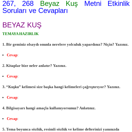
267, 268
Beyaz Kuş
Metni Etkinlik
Soruları ve Cevapları
BEYAZ KUŞ
TEMAYA HAZIRLIK
1. Bir geminiz olsaydı onunla nerelere yolculuk yapardınız? Niçin? Yazınız.
Cevap
:
2. Kitaplar bize neler anlatır? Yazınız.
Cevap
:
3. “Kuşku” kelimesi size başka hangi kelimeleri çağrıştırıyor? Yazınız.
Cevap
:
4. Bilgisayarı hangi amaçla kullanıyorsunuz? Anlatınız.
Cevap
:
5. Tema boyunca sözlük, resimli sözlük ve kelime defterinizi yanınızda