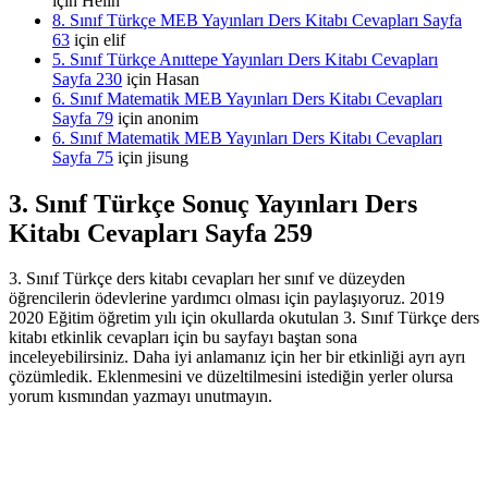
için
Helin
8. Sınıf Türkçe MEB Yayınları Ders Kitabı Cevapları Sayfa
63
için
elif
5. Sınıf Türkçe Anıttepe Yayınları Ders Kitabı Cevapları
Sayfa 230
için
Hasan
6. Sınıf Matematik MEB Yayınları Ders Kitabı Cevapları
Sayfa 79
için
anonim
6. Sınıf Matematik MEB Yayınları Ders Kitabı Cevapları
Sayfa 75
için
jisung
3. Sınıf Türkçe Sonuç Yayınları Ders
Kitabı Cevapları Sayfa 259
3. Sınıf Türkçe ders kitabı cevapları her sınıf ve düzeyden
öğrencilerin ödevlerine yardımcı olması için paylaşıyoruz. 2019
2020 Eğitim öğretim yılı için okullarda okutulan 3. Sınıf Türkçe ders
kitabı etkinlik cevapları için bu sayfayı baştan sona
inceleyebilirsiniz. Daha iyi anlamanız için her bir etkinliği ayrı ayrı
çözümledik. Eklenmesini ve düzeltilmesini istediğin yerler olursa
yorum kısmından yazmayı unutmayın.