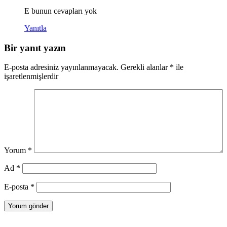
E bunun cevapları yok
Yanıtla
Bir yanıt yazın
E-posta adresiniz yayınlanmayacak.
Gerekli alanlar
*
ile
işaretlenmişlerdir
Yorum
*
Ad
*
E-posta
*
Yazı
Önceki
Önceki
3. Sınıf Türkçe MEB Yayınları Ders Kitabı Cevapları Sayfa