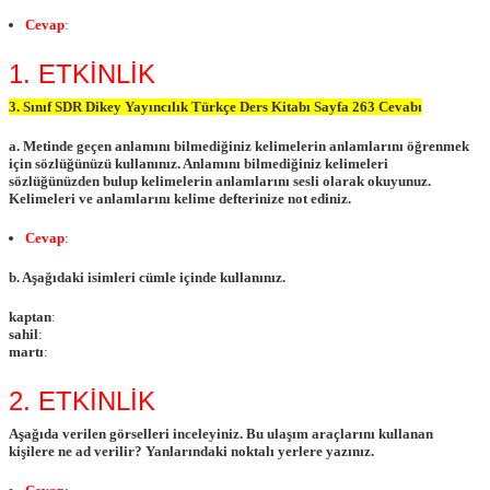
Cevap
:
1. ETKİNLİK
3. Sınıf SDR Dikey Yayıncılık Türkçe Ders Kitabı Sayfa 263 Cevabı
a. Metinde geçen anlamını bilmediğiniz kelimelerin anlamlarını öğrenmek
için sözlüğünüzü kullanınız. Anlamını bilmediğiniz kelimeleri
sözlüğünüzden bulup kelimelerin anlamlarını sesli olarak okuyunuz.
Kelimeleri ve anlamlarını kelime defterinize not ediniz.
Cevap
:
b. Aşağıdaki isimleri cümle içinde kullanınız.
kaptan
:
sahil
:
martı
:
2. ETKİNLİK
Aşağıda verilen görselleri inceleyiniz. Bu ulaşım araçlarını kullanan
kişilere ne ad verilir? Yanlarındaki noktalı yerlere yazınız.