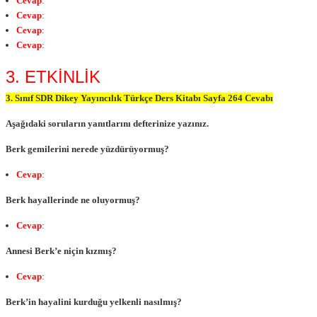
Cevap
:
Cevap
:
Cevap
:
Cevap
:
3. ETKİNLİK
3. Sınıf SDR Dikey Yayıncılık Türkçe Ders Kitabı Sayfa 264 Cevabı
Aşağıdaki soruların yanıtlarını defterinize yazınız.
Berk gemilerini nerede yüzdürüyormuş?
Cevap
:
Berk hayallerinde ne oluyormuş?
Cevap
:
Annesi Berk’e niçin kızmış?
Cevap
:
Berk’in hayalini kurduğu yelkenli nasılmış?