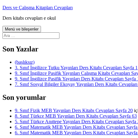
İçeriğe
Ders ve Çalışma Kitapları Cevapları
atla
Ders kitabı cevapları e okul
Menü ve bileşenler
Arama:
Son Yazılar
(başlıksız)
3. Sınıf İngilizce Tutku Yayınları Ders Kitabı Cevapları Sayfa 1
9. Sınıf İngilizce Pasifik Yayınları Çalışma Kitabı Cevapları Sa
9. Sınıf İngilizce Pasifik Yayınları Ders Kitabı Cevapları Sayfa 
7. Sınıf Sosyal Bilgiler Ekoyay Yayınları Ders Kitabı Cevapları
Son yorumlar
9. Sınıf Fizik MEB Yayınları Ders Kitabı Cevapları Sayfa 20
iç
8. Sınıf Türkçe MEB Yayınları Ders Kitabı Cevapları Sayfa 63
5. Sınıf Türkçe Anıttepe Yayınları Ders Kitabı Cevapları Sayfa
6. Sınıf Matematik MEB Yayınları Ders Kitabı Cevapları Sayfa
6. Sınıf Matematik MEB Yayınları Ders Kitabı Cevapları Sayfa