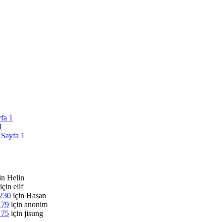
yfa 1
1
 Sayfa 1
in
Helin
için
elif
 230
için
Hasan
 79
için
anonim
 75
için
jisung