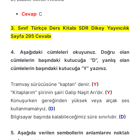
Cevap
: C
3. Sınıf Türkçe Ders Kitabı SDR Dikey Yayıncılık
Sayfa 295 Cevabı
4. Aşağıdaki cümleleri okuyunuz. Doğru olan
cümlelerin başındaki kutucuğa “D”, yanlış olan
cümlelerin başındaki kutucuğa “Y” yazınız.
Tramvay sürücüsüne “kaptan” denir.
(
Y
)
“Kitaplarım” şiirinin şairi Galip Naşit Arı’dır.
(
Y
)
Konuşurken gereğinden yüksek veya alçak ses
kullanmamalıyız.
(
D
)
Bilgisayar başında kalabileceğimiz süre sınırlıdır.
(
D
)
5. Aşağıda verilen sembollerin anlamlarını noktalı