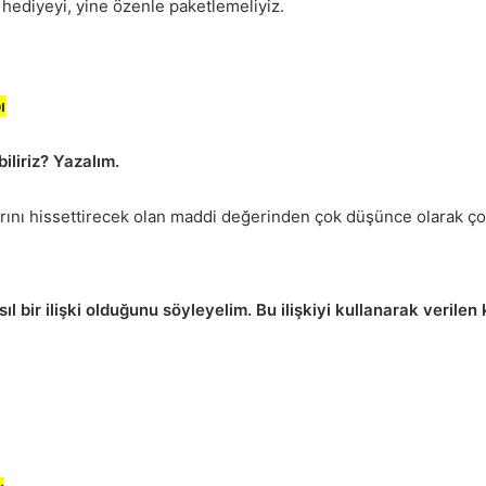
 hediyeyi, yine özenle paketlemeliyiz.
ı
iliriz? Yazalım.
uklarını hissettirecek olan maddi değerinden çok düşünce olarak ç
ıl bir ilişki olduğunu söyleyelim. Bu ilişkiyi kullanarak veril