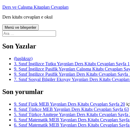
İçeriğe
Ders ve Çalışma Kitapları Cevapları
atla
Ders kitabı cevapları e okul
Menü ve bileşenler
Arama:
Son Yazılar
(başlıksız)
3. Sınıf İngilizce Tutku Yayınları Ders Kitabı Cevapları Sayfa 1
9. Sınıf İngilizce Pasifik Yayınları Çalışma Kitabı Cevapları Sa
9. Sınıf İngilizce Pasifik Yayınları Ders Kitabı Cevapları Sayfa 
7. Sınıf Sosyal Bilgiler Ekoyay Yayınları Ders Kitabı Cevapları
Son yorumlar
9. Sınıf Fizik MEB Yayınları Ders Kitabı Cevapları Sayfa 20
iç
8. Sınıf Türkçe MEB Yayınları Ders Kitabı Cevapları Sayfa 63
5. Sınıf Türkçe Anıttepe Yayınları Ders Kitabı Cevapları Sayfa
6. Sınıf Matematik MEB Yayınları Ders Kitabı Cevapları Sayfa
6. Sınıf Matematik MEB Yayınları Ders Kitabı Cevapları Sayfa