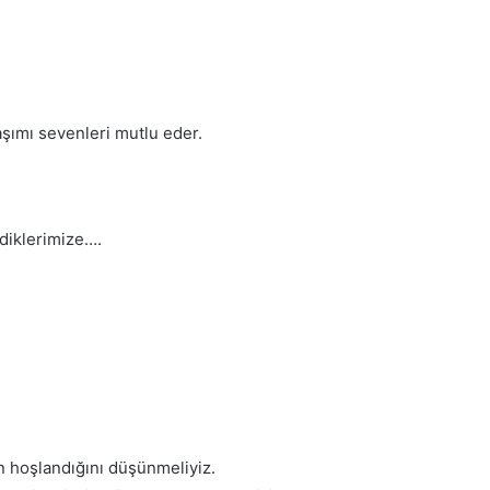
aşımı sevenleri mutlu eder.
rdiklerimize….
n hoşlandığını düşünmeliyiz.