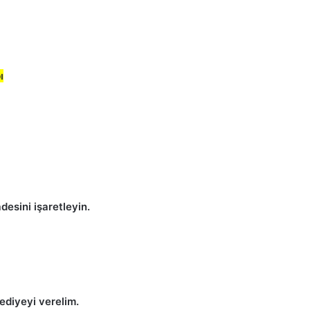
ı
esini işaretleyin.
ediyeyi verelim.