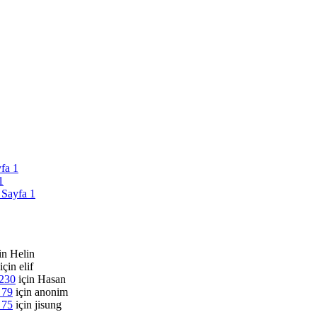
yfa 1
1
 Sayfa 1
in
Helin
için
elif
 230
için
Hasan
 79
için
anonim
 75
için
jisung