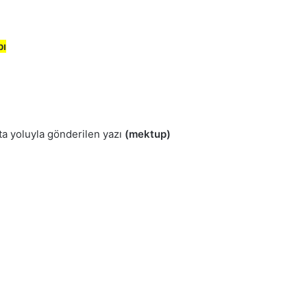
bı
sta yoluyla gönderilen yazı
(mektup)