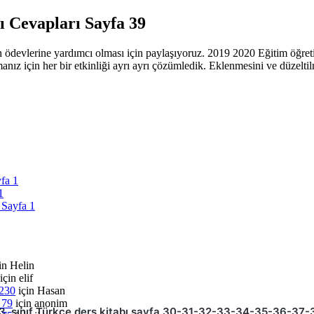
ı Cevapları Sayfa 39
n ödevlerine yardımcı olması için paylaşıyoruz. 2019 2020 Eğitim öğretim
amanız için her bir etkinliği ayrı ayrı çözümledik. Eklenmesini ve düzel
yfa 1
1
 Sayfa 1
in
Helin
için
elif
 230
için
Hasan
 79
için
anonim
3. sınıf Türkçe ders kitabı sayfa 30-31-32-33-34-35-36-37-