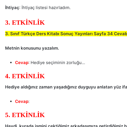
İhtiyaç
: İhtiyaç listesi hazırladım.
3. ETKİNLİK
3. Sınıf Türkçe Ders Kitabı Sonuç Yayınları Sayfa 34 Cevab
Metnin konusunu yazalım.
Cevap
: Hediye seçiminin zorluğu…
4. ETKİNLİK
Hediye aldığınız zaman yaşadığınız duyguyu anlatan yüz ifad
Cevap
:
5. ETKİNLİK
Haydi, kurada ismini çektiğimiz arkadaşımıza getirdiğimiz h