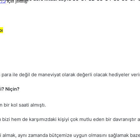
 75
için
jisung
bı
a para ile değil de maneviyat olarak değerli olacak hediyeler veri
i? Niçin?
bir kol saati almıştı.
bizi hem de karşımızdaki kişiyi çok mutlu eden bir davranıştır 
yi almak, aynı zamanda bütçemize uygun olmasını sağlamak baze