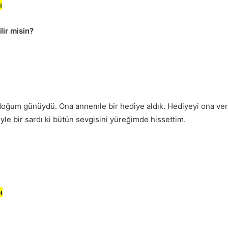
ı
lir misin?
ğum günüydü. Ona annemle bir hediye aldık. Hediyeyi ona ver
öyle bir sardı ki bütün sevgisini yüreğimde hissettim.
ı