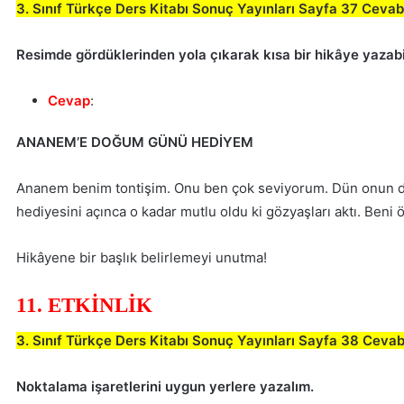
3. Sınıf Türkçe Ders Kitabı Sonuç Yayınları Sayfa 37 Cevab
Resimde gördüklerinden yola çıkarak kısa bir hikâye yazabi
Cevap
:
ANANEM’E DOĞUM GÜNÜ HEDİYEM
Ananem benim tontişim. Onu ben çok seviyorum. Dün onun do
hediyesini açınca o kadar mutlu oldu ki gözyaşları aktı. Beni 
Hikâyene bir başlık belirlemeyi unutma!
11. ETKİNLİK
3. Sınıf Türkçe Ders Kitabı Sonuç Yayınları Sayfa 38 Cevab
Noktalama işaretlerini uygun yerlere yazalım.