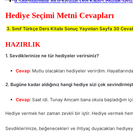
6. Sınıf Matematik MEB Yayınları Ders Kitabı Cevapları Sayfa
Hediye Seçimi Metni Cevapları
3. Sınıf Türkçe Ders Kitabı Sonuç Yayınları Sayfa 30 Ceva
HAZIRLIK
1. Sevdiklerinize ne tür hediyeler verirsiniz?
Cevap
: Mutlu olacakları hediyeler verirdim. Hayatlarınd
2. Bugüne kadar aldığınız hangi hediye sizi çok sevindirmişt
Cevap
: Saat idi. Tunay Amcam bana okula başladığım için 
Hediye vermek her zaman zevkli bir iştir. Hediye vermek hem 
Sevdiklerimize, beğenecekleri ve ihtiyaç duyacakları hediye