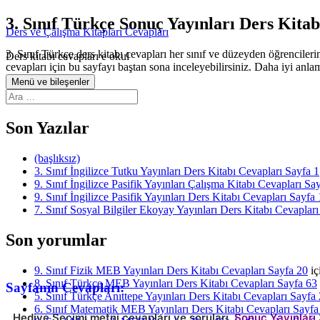
İçeriğe
3. Sınıf Türkçe Sonuç Yayınları Ders Kitab
Ders ve Çalışma Kitapları Cevapları
atla
3. Sınıf Türkçe ders kitabı cevapları her sınıf ve düzeyden öğrencileri
Ders kitabı cevapları e okul
cevapları için bu sayfayı baştan sona inceleyebilirsiniz. Daha iyi anl
Menü ve bileşenler
Arama:
Son Yazılar
(başlıksız)
3. Sınıf İngilizce Tutku Yayınları Ders Kitabı Cevapları Sayfa 1
9. Sınıf İngilizce Pasifik Yayınları Çalışma Kitabı Cevapları Sa
9. Sınıf İngilizce Pasifik Yayınları Ders Kitabı Cevapları Sayfa 
7. Sınıf Sosyal Bilgiler Ekoyay Yayınları Ders Kitabı Cevapları
Son yorumlar
9. Sınıf Fizik MEB Yayınları Ders Kitabı Cevapları Sayfa 20
iç
8. Sınıf Türkçe MEB Yayınları Ders Kitabı Cevapları Sayfa 63
Sayfanın Cevapları:
5. Sınıf Türkçe Anıttepe Yayınları Ders Kitabı Cevapları Sayfa
6. Sınıf Matematik MEB Yayınları Ders Kitabı Cevapları Sayfa
Hediye Seçimi metni cevapları ve soruları,
Sonuç Yayınları