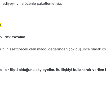
 hediyeyi, yine özenle paketlemeliyiz.
ı
iliriz? Yazalım.
uklarını hissettirecek olan maddi değerinden çok düşünce olarak ç
ıl bir ilişki olduğunu söyleyelim. Bu ilişkiyi kullanarak veril