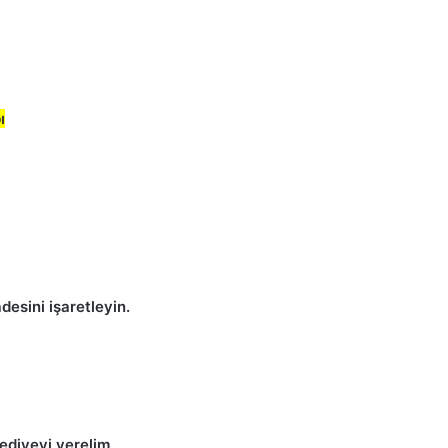
ı
esini işaretleyin.
ediyeyi verelim.