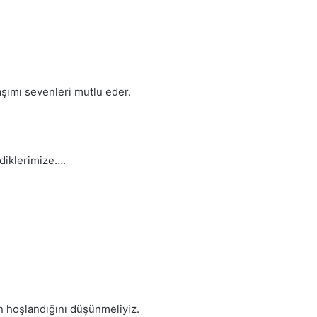
aşımı sevenleri mutlu eder.
rdiklerimize….
n hoşlandığını düşünmeliyiz.