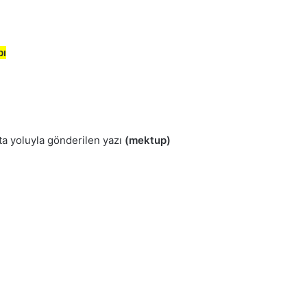
bı
sta yoluyla gönderilen yazı
(mektup)