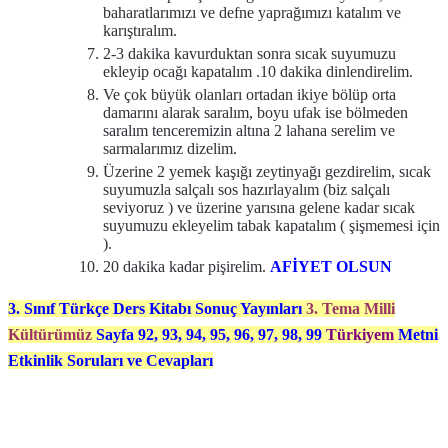
baharatlarımızı ve defne yaprağımızı katalım ve
karıştıralım.
2-3 dakika kavurduktan sonra sıcak suyumuzu
ekleyip ocağı kapatalım .10 dakika dinlendirelim.
Ve çok büyük olanları ortadan ikiye bölüp orta
damarını alarak saralım, boyu ufak ise bölmeden
saralım tenceremizin altına 2 lahana serelim ve
sarmalarımız dizelim.
Üzerine 2 yemek kaşığı zeytinyağı gezdirelim, sıcak
suyumuzla salçalı sos hazırlayalım (biz salçalı
seviyoruz ) ve üzerine yarısına gelene kadar sıcak
suyumuzu ekleyelim tabak kapatalım ( şişmemesi için
).
20 dakika kadar pişirelim.
AFİYET OLSUN
3. Sınıf Türkçe Ders Kitabı Sonuç Yayınları
3. Tema Milli
Kültürümüz
Sayfa 92, 93, 94, 95, 96, 97, 98, 99
Türkiyem
Metni
Etkinlik Soruları ve Cevapları