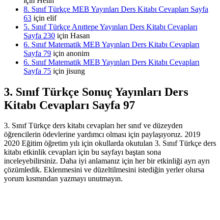
için
Helin
8. Sınıf Türkçe MEB Yayınları Ders Kitabı Cevapları Sayfa
63
için
elif
5. Sınıf Türkçe Anıttepe Yayınları Ders Kitabı Cevapları
Sayfa 230
için
Hasan
6. Sınıf Matematik MEB Yayınları Ders Kitabı Cevapları
Sayfa 79
için
anonim
6. Sınıf Matematik MEB Yayınları Ders Kitabı Cevapları
Sayfa 75
için
jisung
3. Sınıf Türkçe Sonuç Yayınları Ders
Kitabı Cevapları Sayfa 97
3. Sınıf Türkçe ders kitabı cevapları her sınıf ve düzeyden
öğrencilerin ödevlerine yardımcı olması için paylaşıyoruz. 2019
2020 Eğitim öğretim yılı için okullarda okutulan 3. Sınıf Türkçe ders
kitabı etkinlik cevapları için bu sayfayı baştan sona
inceleyebilirsiniz. Daha iyi anlamanız için her bir etkinliği ayrı ayrı
çözümledik. Eklenmesini ve düzeltilmesini istediğin yerler olursa
yorum kısmından yazmayı unutmayın.