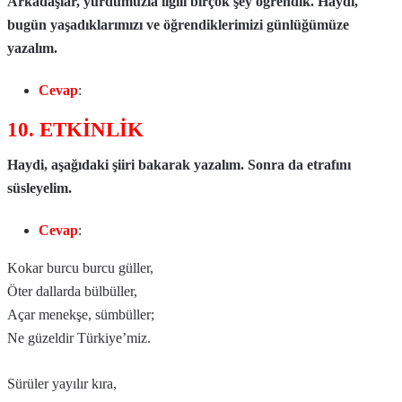
Arkadaşlar, yurdumuzla ilgili birçok şey öğrendik. Haydi,
bugün yaşadıklarımızı ve öğrendiklerimizi günlüğümüze
yazalım.
Cevap
:
10. ETKİNLİK
Haydi, aşağıdaki şiiri bakarak yazalım. Sonra da etrafını
süsleyelim.
Cevap
:
Kokar burcu burcu güller,
Öter dallarda bülbüller,
Açar menekşe, sümbüller;
Ne güzeldir Türkiye’miz.
Sürüler yayılır kıra,