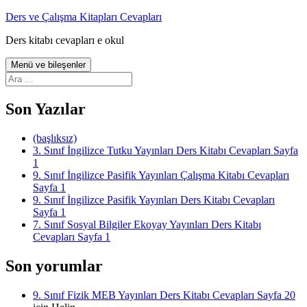
İçeriğe
Ders ve Çalışma Kitapları Cevapları
atla
Ders kitabı cevapları e okul
Menü ve bileşenler
Arama:
Son Yazılar
(başlıksız)
3. Sınıf İngilizce Tutku Yayınları Ders Kitabı Cevapları Sayfa
1
9. Sınıf İngilizce Pasifik Yayınları Çalışma Kitabı Cevapları
Sayfa 1
9. Sınıf İngilizce Pasifik Yayınları Ders Kitabı Cevapları
Sayfa 1
7. Sınıf Sosyal Bilgiler Ekoyay Yayınları Ders Kitabı
Cevapları Sayfa 1
Son yorumlar
9. Sınıf Fizik MEB Yayınları Ders Kitabı Cevapları Sayfa 20