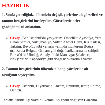
HAZIRLIK
1. Sınıfa getirdiğiniz, ülkemizin değişik yerlerine ait görselleri ve
tanıtım broşürlerini inceleyelim. Görsellerde neler
gördüğümüzü anlatalım.
Cevap
: Ben İstanbul’da yaşıyorum. Öncelikle Ayasofya, Yere
Batan Sarnıcı, Süleymaniye, Sultan Ahmet Cami, Kız Kulesi,
Taksim, Beyoğlu gibi yerlerin yanında muhteşem Boğaz
manzarası Belgrad Ormanı gibi doğa harikalarına da sahiptir.
Bursa’daki Uludağ, Antalya’daki Manavgat Şelaleleri,
Nevşehir’de Kapadokya gibi doğal harikalarımız vardır.
2. Tanıtım broşürlerinin ülkemizin hangi yörelerine ait
olduğunu söyleyelim.
Cevap
: İstanbul, Diyarbakır, Ankara, Erzurum, İzmir, Edirne,
Denizli…
Tabiatta, tarihte Eşi yoktur ülkemin, Aşığıyım doğuştan Güzelim