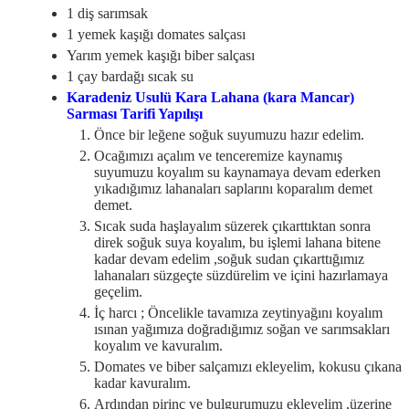
1 diş sarımsak
1 yemek kaşığı domates salçası
Yarım yemek kaşığı biber salçası
1 çay bardağı sıcak su
Karadeniz Usulü Kara Lahana (kara Mancar)
Sarması Tarifi Yapılışı
Önce bir leğene soğuk suyumuzu hazır edelim.
Ocağımızı açalım ve tenceremize kaynamış
suyumuzu koyalım su kaynamaya devam ederken
yıkadığımız lahanaları saplarını koparalım demet
demet.
Sıcak suda haşlayalım süzerek çıkarttıktan sonra
direk soğuk suya koyalım, bu işlemi lahana bitene
kadar devam edelim ,soğuk sudan çıkarttığımız
lahanaları süzgeçte süzdürelim ve içini hazırlamaya
geçelim.
İç harcı ; Öncelikle tavamıza zeytinyağını koyalım
ısınan yağımıza doğradığımız soğan ve sarımsakları
koyalım ve kavuralım.
Domates ve biber salçamızı ekleyelim, kokusu çıkana
kadar kavuralım.
Ardından pirinç ve bulgurumuzu ekleyelim ,üzerine