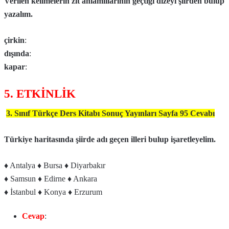
Verilen kelimelerin zıt anlamlılarının geçtiği dizeyi şiirden bulup
yazalım.
çirkin
:
dışında
:
kapar
:
5. ETKİNLİK
3. Sınıf Türkçe Ders Kitabı Sonuç Yayınları Sayfa 95 Cevabı
Türkiye haritasında şiirde adı geçen illeri bulup işaretleyelim.
♦ Antalya ♦ Bursa ♦ Diyarbakır
♦ Samsun ♦ Edirne ♦ Ankara
♦ İstanbul ♦ Konya ♦ Erzurum
Cevap
: