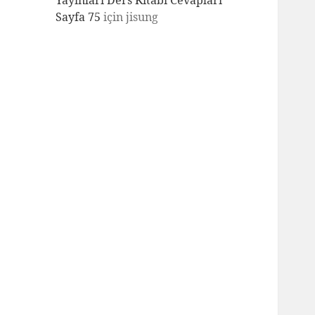
Yayınları Ders Kitabı Cevapları
Sayfa 75
için
jisung