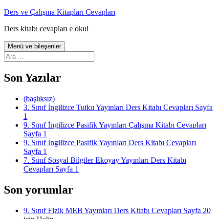
İçeriğe
Ders ve Çalışma Kitapları Cevapları
atla
Ders kitabı cevapları e okul
Menü ve bileşenler
Arama:
Son Yazılar
(başlıksız)
3. Sınıf İngilizce Tutku Yayınları Ders Kitabı Cevapları Sayfa
1
9. Sınıf İngilizce Pasifik Yayınları Çalışma Kitabı Cevapları
Sayfa 1
9. Sınıf İngilizce Pasifik Yayınları Ders Kitabı Cevapları
Sayfa 1
7. Sınıf Sosyal Bilgiler Ekoyay Yayınları Ders Kitabı
Cevapları Sayfa 1
Son yorumlar
9. Sınıf Fizik MEB Yayınları Ders Kitabı Cevapları Sayfa 20