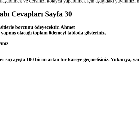
laşabilmek ve dersinizi kolayca yapabilmek için aşağıdaki yayınımızı m
abı Cevapları Sayfa 30
sitlerle borcunu ödeyecektir. Ahmet
e yapmış olacağı toplam ödemeyi tabloda gösteriniz,
ınız
.
r sıçrayışta 100 birim artan bir kareye geçmelisiniz. Yukarıya, yana