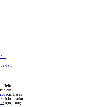
yfa 1
1
 Sayfa 1
in
Helin
için
elif
 230
için
Hasan
 79
için
anonim
 75
için
jisung