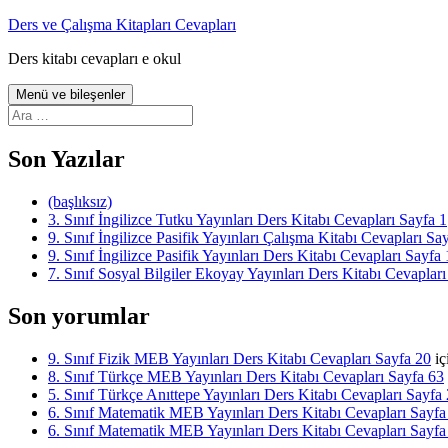
İçeriğe
Ders ve Çalışma Kitapları Cevapları
atla
Ders kitabı cevapları e okul
Menü ve bileşenler
Arama:
Son Yazılar
(başlıksız)
3. Sınıf İngilizce Tutku Yayınları Ders Kitabı Cevapları Sayfa 1
9. Sınıf İngilizce Pasifik Yayınları Çalışma Kitabı Cevapları Sa
9. Sınıf İngilizce Pasifik Yayınları Ders Kitabı Cevapları Sayfa 
7. Sınıf Sosyal Bilgiler Ekoyay Yayınları Ders Kitabı Cevapları
Son yorumlar
9. Sınıf Fizik MEB Yayınları Ders Kitabı Cevapları Sayfa 20
iç
8. Sınıf Türkçe MEB Yayınları Ders Kitabı Cevapları Sayfa 63
5. Sınıf Türkçe Anıttepe Yayınları Ders Kitabı Cevapları Sayfa
6. Sınıf Matematik MEB Yayınları Ders Kitabı Cevapları Sayfa
6. Sınıf Matematik MEB Yayınları Ders Kitabı Cevapları Sayfa