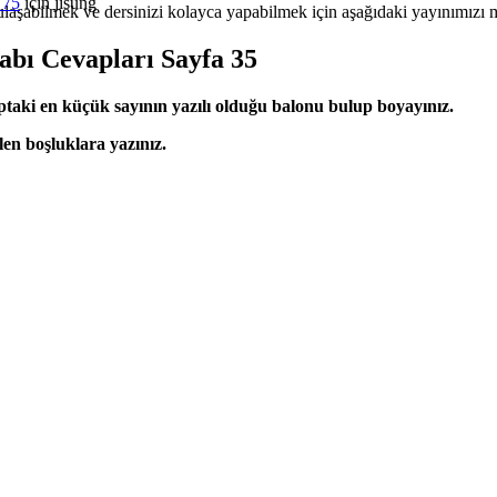
 75
için
jisung
laşabilmek ve dersinizi kolayca yapabilmek için aşağıdaki yayınımızı m
abı Cevapları Sayfa 35
ptaki en küçük sayının yazılı olduğu balonu bulup boyayınız.
len boşluklara yazınız.