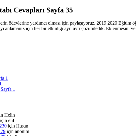
tabı Cevapları Sayfa 35
lerin ödevlerine yardımcı olması için paylaşıyoruz. 2019 2020 Eğitim öğr
 iyi anlamanız için her bir etkinliği ayrı ayrı çözümledik. Eklenmesini 
yfa 1
1
 Sayfa 1
in
Helin
için
elif
 230
için
Hasan
 79
için
anonim