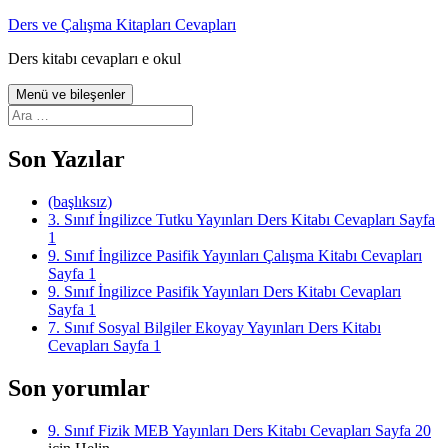
İçeriğe
Ders ve Çalışma Kitapları Cevapları
atla
Ders kitabı cevapları e okul
Menü ve bileşenler
Arama:
Son Yazılar
(başlıksız)
3. Sınıf İngilizce Tutku Yayınları Ders Kitabı Cevapları Sayfa
1
9. Sınıf İngilizce Pasifik Yayınları Çalışma Kitabı Cevapları
Sayfa 1
9. Sınıf İngilizce Pasifik Yayınları Ders Kitabı Cevapları
Sayfa 1
7. Sınıf Sosyal Bilgiler Ekoyay Yayınları Ders Kitabı
Cevapları Sayfa 1
Son yorumlar
9. Sınıf Fizik MEB Yayınları Ders Kitabı Cevapları Sayfa 20