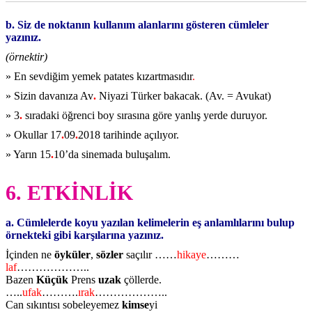
b. Siz de noktanın kullanım alanlarını gösteren cümleler
yazınız.
(örnektir)
» En sevdiğim yemek patates kızartmasıdır
.
» Sizin davanıza Av
.
Niyazi Türker bakacak. (Av. = Avukat)
» 3
.
sıradaki öğrenci boy sırasına göre yanlış yerde duruyor.
» Okullar 17
.
09
.
2018 tarihinde açılıyor.
» Yarın 15
.
10’da sinemada buluşalım.
6. ETKİNLİK
a. Cümlelerde koyu yazılan kelimelerin eş anlamlılarını bulup
örnekteki gibi karşılarına yazınız.
İçinden ne
öyküler
,
sözler
saçılır ……
hikaye
………
laf
………………..
Bazen
Küçük
Prens
uzak
çöllerde.
…..
ufak
……….
ırak
………………..
Can sıkıntısı sobeleyemez
kimse
yi