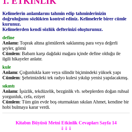
1. ETKİNLİK
Kelimelerin anlamlarını tahmin edip tahminlerinizin
doğruluğunu sözlükten kontrol ediniz. Kelimelerle birer cümle
kurunuz.
Kelimelerden kendi sözlük defterinizi oluşturunuz.
define
Anlamı:
Toprak altına gömülerek saklanmış para veya değerli
şeyler, gömü
Cümlem
: Babam karşı dağdaki mağara içinde define olduğu ile
ilgili hikayeler anlatır.
kule
Anlamı
: Çoğunlukla kare veya silindir biçimindeki yüksek yapı
Cümlem
: Şehrimizdeki tek radyo kulesi yıkılıp yenisi yapılacakmış.
sıkıntı
Anlamı
: İşsizlik, tekdüzelik, bezginlik vb. sebeplerden doğan ruhsal
yorgunluk, cefa, eziyet
Cümlem
: Tüm gün evde boş oturmaktan sıkılan Ahmet, kendine bir
hobi bulmaya karar verdi.
Kitabın Büyüsü Metni Etkinlik Cevapları Sayfa 14
⇓⇓⇓