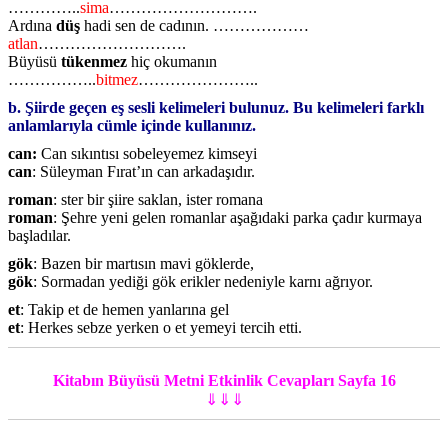
…………..
sima
……………………….
Ardına
düş
hadi sen de cadının. ………………
atlan
……………………….
Büyüsü
tükenmez
hiç okumanın
……………..
bitmez
…………………..
b. Şiirde geçen eş sesli kelimeleri bulunuz. Bu kelimeleri farklı
anlamlarıyla
cümle içinde kullanınız.
can:
Can sıkıntısı sobeleyemez kimseyi
can
: Süleyman Fırat’ın can arkadaşıdır.
roman
: ster bir şiire saklan, ister romana
roman
: Şehre yeni gelen romanlar aşağıdaki parka çadır kurmaya
başladılar.
gök
: Bazen bir martısın mavi göklerde,
gök
: Sormadan yediği gök erikler nedeniyle karnı ağrıyor.
et
: Takip et de hemen yanlarına gel
et
: Herkes sebze yerken o et yemeyi tercih etti.
Kitabın Büyüsü Metni Etkinlik Cevapları Sayfa 16
⇓⇓⇓