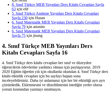
için
Helin
8. Sınıf Türkçe MEB Yayınları Ders Kitabı Cevapları Sayfa
63
için
elif
5. Sınıf Türkçe Anıttepe Yayınları Ders Kitabı Cevapları
Sayfa 230
için
Hasan
6. Sınıf Matematik MEB Yayınları Ders Kitabı Cevapları
Sayfa 79
için
anonim
6. Sınıf Matematik MEB Yayınları Ders Kitabı Cevapları
Sayfa 75
için
jisung
4. Sınıf Türkçe MEB Yayınları Ders
Kitabı Cevapları Sayfa 16
4. Sınıf Türkçe ders kitabı cevapları her sınıf ve düzeyden
öğrencilerin ödevlerine yardımcı olması için paylaşıyoruz. 2019
2020 Eğitim öğretim yılı için okullarda okutulan 4. Sınıf Türkçe ders
kitabı etkinlik cevapları için bu sayfayı baştan sona
inceleyebilirsiniz. Daha iyi anlamanız için her bir etkinliği ayrı ayrı
çözümledik. Eklenmesini ve düzeltilmesini istediğin yerler olursa
yorum kısmından yazmayı unutmayın.