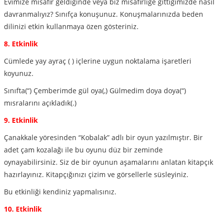
Evimize misafir geldiğinde veya biz misafirliğe gittiğimizde nasıl
davranmalıyız? Sınıfça konuşunuz. Konuşmalarınızda beden
dilinizi etkin kullanmaya özen gösteriniz.
8. Etkinlik
Cümlede yay ayraç ( ) içlerine uygun noktalama işaretleri
koyunuz.
Sınıfta(“) Çemberimde gül oya(,) Gülmedim doya doya(“)
mısralarını açıkladık(.)
9. Etkinlik
Çanakkale yöresinden “Kobalak” adlı bir oyun yazılmıştır. Bir
adet çam kozalağı ile bu oyunu düz bir zeminde
oynayabilirsiniz. Siz de bir oyunun aşamalarını anlatan kitapçık
hazırlayınız. Kitapçığınızı çizim ve görsellerle süsleyiniz.
Bu etkinliği kendiniz yapmalısınız.
10. Etkinlik