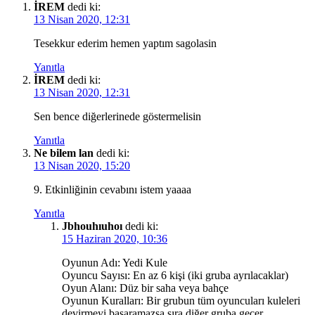
İREM
dedi ki:
13 Nisan 2020, 12:31
Tesekkur ederim hemen yaptım sagolasin
Yanıtla
İREM
dedi ki:
13 Nisan 2020, 12:31
Sen bence diğerlerinede göstermelisin
Yanıtla
Ne bilem lan
dedi ki:
13 Nisan 2020, 15:20
9. Etkinliğinin cevabını istem yaaaa
Yanıtla
Jbhouhıuhoı
dedi ki:
15 Haziran 2020, 10:36
Oyunun Adı: Yedi Kule
Oyuncu Sayısı: En az 6 kişi (iki gruba ayrılacaklar)
Oyun Alanı: Düz bir saha veya bahçe
Oyunun Kuralları: Bir grubun tüm oyuncuları kuleleri
devirmeyi başaramazsa sıra diğer gruba geçer.