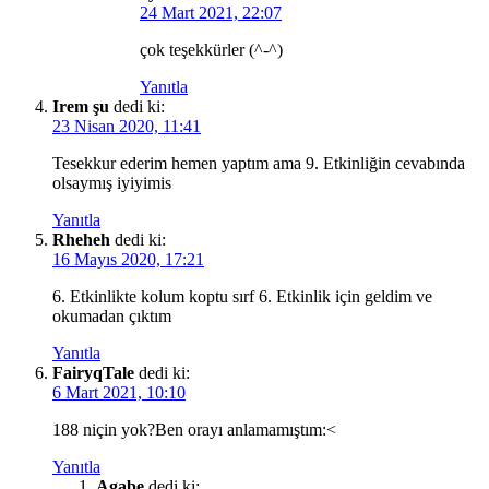
24 Mart 2021, 22:07
çok teşekkürler (^-^)
Yanıtla
Irem şu
dedi ki:
23 Nisan 2020, 11:41
Tesekkur ederim hemen yaptım ama 9. Etkinliğin cevabında
olsaymış iyiyimis
Yanıtla
Rheheh
dedi ki:
16 Mayıs 2020, 17:21
6. Etkinlikte kolum koptu sırf 6. Etkinlik için geldim ve
okumadan çıktım
Yanıtla
FairyqTale
dedi ki:
6 Mart 2021, 10:10
188 niçin yok?Ben orayı anlamamıştım:<
Yanıtla
Agabe
dedi ki: