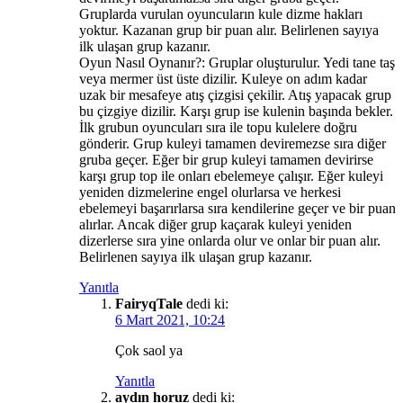
Gruplarda vurulan oyuncuların kule dizme hakları
yoktur. Kazanan grup bir puan alır. Belirlenen sayıya
ilk ulaşan grup kazanır.
Oyun Nasıl Oynanır?: Gruplar oluşturulur. Yedi tane taş
veya mermer üst üste dizilir. Kuleye on adım kadar
uzak bir mesafeye atış çizgisi çekilir. Atış yapacak grup
bu çizgiye dizilir. Karşı grup ise kulenin başında bekler.
İlk grubun oyuncuları sıra ile topu kulelere doğru
gönderir. Grup kuleyi tamamen deviremezse sıra diğer
gruba geçer. Eğer bir grup kuleyi tamamen devirirse
karşı grup top ile onları ebelemeye çalışır. Eğer kuleyi
yeniden dizmelerine engel olurlarsa ve herkesi
ebelemeyi başarırlarsa sıra kendilerine geçer ve bir puan
alırlar. Ancak diğer grup kaçarak kuleyi yeniden
dizerlerse sıra yine onlarda olur ve onlar bir puan alır.
Belirlenen sayıya ilk ulaşan grup kazanır.
Yanıtla
FairyqTale
dedi ki:
6 Mart 2021, 10:24
Çok saol ya
Yanıtla
aydın horuz
dedi ki: