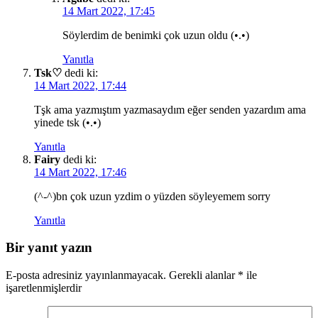
14 Mart 2022, 17:45
Söylerdim de benimki çok uzun oldu (•.•)
Yanıtla
Tsk♡
dedi ki:
14 Mart 2022, 17:44
Tşk ama yazmıştım yazmasaydım eğer senden yazardım ama
yinede tsk (•.•)
Yanıtla
Fairy
dedi ki:
14 Mart 2022, 17:46
(^-^)bn çok uzun yzdim o yüzden söyleyemem sorry
Yanıtla
Bir yanıt yazın
E-posta adresiniz yayınlanmayacak.
Gerekli alanlar
*
ile
işaretlenmişlerdir