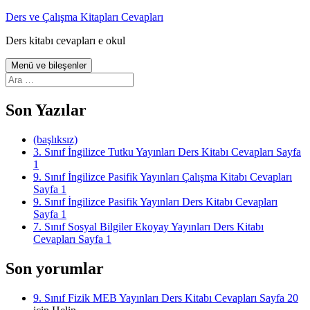
İçeriğe
Ders ve Çalışma Kitapları Cevapları
atla
Ders kitabı cevapları e okul
Menü ve bileşenler
Arama:
Son Yazılar
(başlıksız)
3. Sınıf İngilizce Tutku Yayınları Ders Kitabı Cevapları Sayfa
1
9. Sınıf İngilizce Pasifik Yayınları Çalışma Kitabı Cevapları
Sayfa 1
9. Sınıf İngilizce Pasifik Yayınları Ders Kitabı Cevapları
Sayfa 1
7. Sınıf Sosyal Bilgiler Ekoyay Yayınları Ders Kitabı
Cevapları Sayfa 1
Son yorumlar
9. Sınıf Fizik MEB Yayınları Ders Kitabı Cevapları Sayfa 20