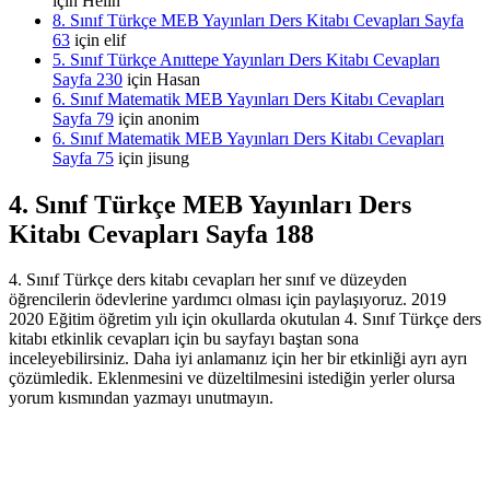
için
Helin
8. Sınıf Türkçe MEB Yayınları Ders Kitabı Cevapları Sayfa
63
için
elif
5. Sınıf Türkçe Anıttepe Yayınları Ders Kitabı Cevapları
Sayfa 230
için
Hasan
6. Sınıf Matematik MEB Yayınları Ders Kitabı Cevapları
Sayfa 79
için
anonim
6. Sınıf Matematik MEB Yayınları Ders Kitabı Cevapları
Sayfa 75
için
jisung
4. Sınıf Türkçe MEB Yayınları Ders
Kitabı Cevapları Sayfa 188
4. Sınıf Türkçe ders kitabı cevapları her sınıf ve düzeyden
öğrencilerin ödevlerine yardımcı olması için paylaşıyoruz. 2019
2020 Eğitim öğretim yılı için okullarda okutulan 4. Sınıf Türkçe ders
kitabı etkinlik cevapları için bu sayfayı baştan sona
inceleyebilirsiniz. Daha iyi anlamanız için her bir etkinliği ayrı ayrı
çözümledik. Eklenmesini ve düzeltilmesini istediğin yerler olursa
yorum kısmından yazmayı unutmayın.