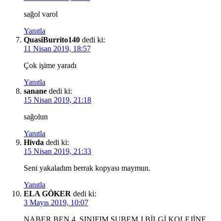
sağol varol
Yanıtla
QuasiBurrito140
dedi ki:
11 Nisan 2019, 18:57
Çok işime yaradı
Yanıtla
sanane
dedi ki:
15 Nisan 2019, 21:18
sağolun
Yanıtla
Hivda
dedi ki:
15 Nisan 2019, 21:33
Seni yakaladım berrak kopyası maymun.
Yanıtla
ELA GÖKER
dedi ki:
3 Mayıs 2019, 10:07
NABER BEN 4. SINIFIM ŞUBEM J BİLGİ KOLEJİNE