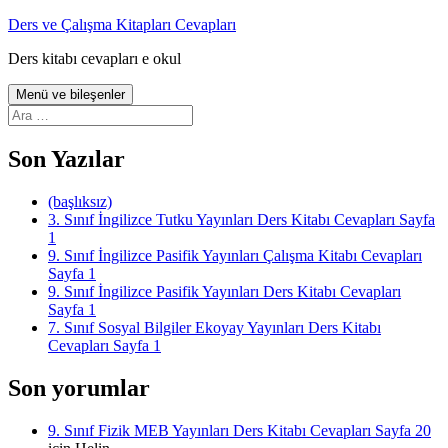
İçeriğe
Ders ve Çalışma Kitapları Cevapları
atla
Ders kitabı cevapları e okul
Menü ve bileşenler
Arama:
Son Yazılar
(başlıksız)
3. Sınıf İngilizce Tutku Yayınları Ders Kitabı Cevapları Sayfa
1
9. Sınıf İngilizce Pasifik Yayınları Çalışma Kitabı Cevapları
Sayfa 1
9. Sınıf İngilizce Pasifik Yayınları Ders Kitabı Cevapları
Sayfa 1
7. Sınıf Sosyal Bilgiler Ekoyay Yayınları Ders Kitabı
Cevapları Sayfa 1
Son yorumlar
9. Sınıf Fizik MEB Yayınları Ders Kitabı Cevapları Sayfa 20