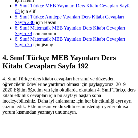
için
Helin
8. Sınıf Türkçe MEB Yayınları Ders Kitabı Cevapları Sayfa
63
için
elif
5. Sınıf Türkçe Anıttepe Yayınları Ders Kitabı Cevapları
Sayfa 230
için
Hasan
6. Sınıf Matematik MEB Yayınları Ders Kitabı Cevapları
Sayfa 79
için
anonim
6. Sınıf Matematik MEB Yayınları Ders Kitabı Cevapları
Sayfa 75
için
jisung
4. Sınıf Türkçe MEB Yayınları Ders
Kitabı Cevapları Sayfa 192
4. Sınıf Türkçe ders kitabı cevapları her sınıf ve düzeyden
öğrencilerin ödevlerine yardımcı olması için paylaşıyoruz. 2019
2020 Eğitim öğretim yılı için okullarda okutulan 4. Sınıf Türkçe ders
kitabı etkinlik cevapları için bu sayfayı baştan sona
inceleyebilirsiniz. Daha iyi anlamanız için her bir etkinliği ayrı ayrı
çözümledik. Eklenmesini ve düzeltilmesini istediğin yerler olursa
yorum kısmından yazmayı unutmayın.