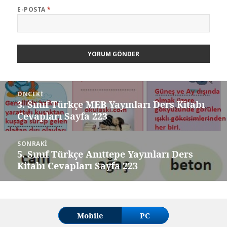
E-POSTA
*
Yazı
ÖNCEKI
gezinmesi
3. Sınıf Türkçe MEB Yayınları Ders Kitabı
Önceki
Cevapları Sayfa 223
yazı:
SONRAKI
5. Sınıf Türkçe Anıttepe Yayınları Ders
Sonraki
Kitabı Cevapları Sayfa 223
yazı:
Mobile
PC