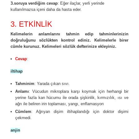
3.soruya verdiğim cevap
: Eğer ilaçlar, yerli yerinde
kullanılmazsa içeni daha da hasta eder.
3. ETKİNLİK
Kelimelerin anlamlarını tahmin edip tahminlerinizin
doğruluğunu sözlükten kontrol ediniz. Kelimelerle birer
cümle kurunuz. Kelimeleri sözlük defterinize ekleyiniz.
Cevap
:
iltihap
Tahminim
: Yarada çıkan sıvı.
Anlamı
: Vücudun mikroplara karşı koymak için herhangi bir
yerine fazla kan hücumu ile orada şişkinlik, kırmızılık, ısı ve
ağrı ile beliren irin toplaması, yangı, enflamasyon
Cümlem
: Ağrıyan dişim iltihaplandığı için doktor dişimi
çekmedi.
anjin