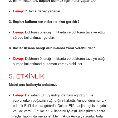
2. Bilim insanları, ilaçları bulmak için neler yaparlar?
Cevap
: Yıllarca deney yaparlar.
3. İlaçları kullanırken nelere dikkat gerekir?
Cevap
: Doktorun önerdiği miktarda ve doktorun tavsiye ettiği
sürede kullanılması gerekir.
4. İlaçlar insana hangi durumlarda zarar verebilirler?
Cevap
: Doktorun önerdiği miktarda ve doktorun tavsiye ettiği
sürede kullanılmadığı zaman zarar verebilirler.
5. ETKİNLİK
Metni ana hatlarıyla anlatınız.
Cevap
: Bir sabah Elif uyandığında başı ağrıdığını ve
yutkunurken boğazının ağrıdığını farketti. Annesi durumu fark
ederek Elif’i doktora götürdü. Doktor Elif’e anjin teşhisi koydu
ve ilaç verdi. Elif ilaçları kullanarak iyileşti. İyileştikten sonra
ilaçlar hakkında merak ettiklerini Arda Amca’ya sordu. Arda