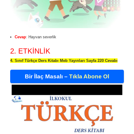
Cevap
: Hayvan severlik
2. ETKİNLİK
4. Sınıf Türkçe Ders Kitabı Meb Yayınları Sayfa 220 Cevabı
Bir İlaç Masalı –
Tıkla Abone Ol