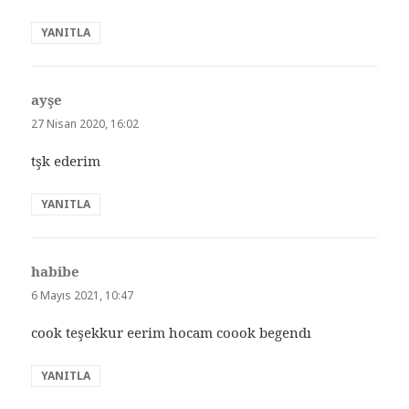
YANITLA
ayşe
dedi
ki:
27 Nisan 2020, 16:02
tşk ederim
YANITLA
habibe
dedi
ki:
6 Mayıs 2021, 10:47
cook teşekkur eerim hocam coook begendı
YANITLA