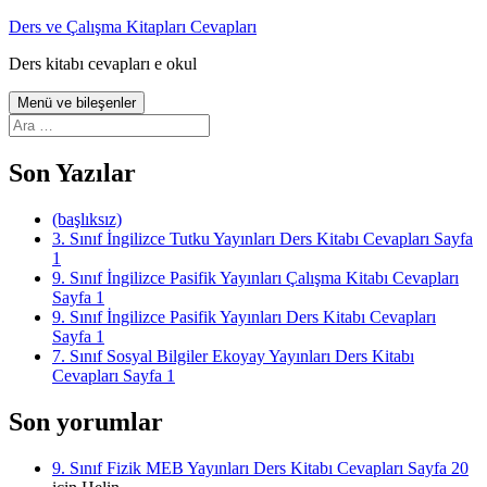
İçeriğe
Ders ve Çalışma Kitapları Cevapları
atla
Ders kitabı cevapları e okul
Menü ve bileşenler
Arama:
Son Yazılar
(başlıksız)
3. Sınıf İngilizce Tutku Yayınları Ders Kitabı Cevapları Sayfa
1
9. Sınıf İngilizce Pasifik Yayınları Çalışma Kitabı Cevapları
Sayfa 1
9. Sınıf İngilizce Pasifik Yayınları Ders Kitabı Cevapları
Sayfa 1
7. Sınıf Sosyal Bilgiler Ekoyay Yayınları Ders Kitabı
Cevapları Sayfa 1
Son yorumlar
9. Sınıf Fizik MEB Yayınları Ders Kitabı Cevapları Sayfa 20