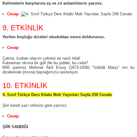
Kelimelerin karşılarına eş ve zıt anlamlılarını yazınız.
Cevap
:
9. ETKİNLİK
Verilen boşluğu dizeleri okuduktan sonra doldurunuz.
Cevap
:
Çatma, kurban olayım çehreni ey nazlı hilal!
Kahraman ırkıma bir gül! Ne bu şiddet, bu celal?
Millî şairimiz Mehmet Âkif Ersoy (1873-1936) “İstiklâl Marşı” nın bu
dizelerinde (mısra) bayrağımıza sesleniyor.
10. ETKİNLİK
4. Sınıf Türkçe Ders Kitabı Meb Yayınları Sayfa 250 Cevabı
Şiiri kendi yazı stilinize göre yazınız.
Cevap
:
ŞİİR SANDIĞI