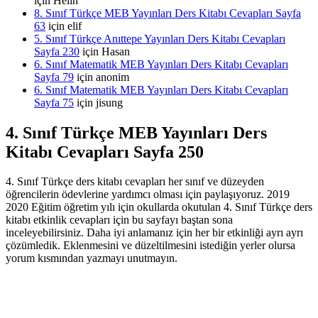
için
Helin
8. Sınıf Türkçe MEB Yayınları Ders Kitabı Cevapları Sayfa
63
için
elif
5. Sınıf Türkçe Anıttepe Yayınları Ders Kitabı Cevapları
Sayfa 230
için
Hasan
6. Sınıf Matematik MEB Yayınları Ders Kitabı Cevapları
Sayfa 79
için
anonim
6. Sınıf Matematik MEB Yayınları Ders Kitabı Cevapları
Sayfa 75
için
jisung
4. Sınıf Türkçe MEB Yayınları Ders
Kitabı Cevapları Sayfa 250
4. Sınıf Türkçe ders kitabı cevapları her sınıf ve düzeyden
öğrencilerin ödevlerine yardımcı olması için paylaşıyoruz. 2019
2020 Eğitim öğretim yılı için okullarda okutulan 4. Sınıf Türkçe ders
kitabı etkinlik cevapları için bu sayfayı baştan sona
inceleyebilirsiniz. Daha iyi anlamanız için her bir etkinliği ayrı ayrı
çözümledik. Eklenmesini ve düzeltilmesini istediğin yerler olursa
yorum kısmından yazmayı unutmayın.