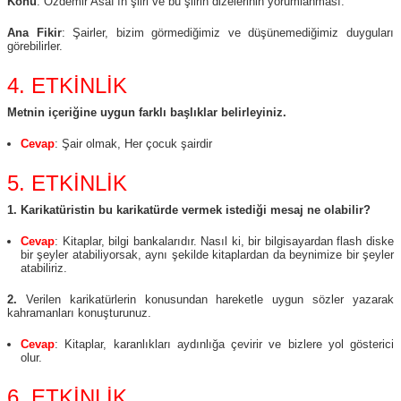
Konu
: Özdemir Asaf’ın şiiri ve bu şiirin dizelerinin yorumlanması.
Ana Fikir
: Şairler, bizim görmediğimiz ve düşünemediğimiz duyguları
görebilirler.
4. ETKİNLİK
Metnin içeriğine uygun farklı başlıklar belirleyiniz.
Cevap
: Şair olmak, Her çocuk şairdir
5. ETKİNLİK
1. Karikatüristin bu karikatürde vermek istediği mesaj ne olabilir?
Cevap
: Kitaplar, bilgi bankalarıdır. Nasıl ki, bir bilgisayardan flash diske
bir şeyler atabiliyorsak, aynı şekilde kitaplardan da beynimize bir şeyler
atabiliriz.
2.
Verilen karikatürlerin konusundan hareketle uygun sözler yazarak
kahramanları konuşturunuz.
Cevap
: Kitaplar, karanlıkları aydınlığa çevirir ve bizlere yol gösterici
olur.
6. ETKİNLİK