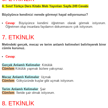
4. Sınıf Türkçe Ders Kitabı Meb Yayınları Sayfa 249 Cevabı
Büyüyünce kendinizi nerede görmeyi hayal ediyorsunuz?
Cevap
: Büyüyünce kendimi öğretmen olarak görmek istiyorum.
Öğretmen olup insanlara faydamın dokunmasını çok istiyorum.
7. ETKİNLİK
Metindeki gerçek, mecaz ve terim anlamlı kelimeleri belirleyerek birer
cümle kurunuz.
Cevap
:
Gerçek Anlamlı Kelimeler
: Kötülük
Cümlem
:Kötülük yapmak bizlere yakışmaz.
Mecaz Anlamlı Kelimeler
: Uçmak
Cümlem
: Gökyüzünde kuşlar gibi uçmak istiyorum.
Terim Anlamlı Kelimeler
: Şair
Cümlem
: İleride şair olmak istiyorum.
8. ETKİNLİK