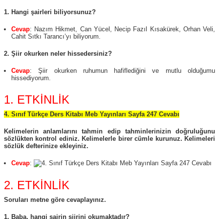
1. Hangi şairleri biliyorsunuz?
Cevap
: Nazım Hikmet, Can Yücel, Necip Fazıl Kısakürek, Orhan Veli,
Cahit Sıtkı Tarancı’yı biliyorum.
2. Şiir okurken neler hissedersiniz?
Cevap
: Şiir okurken ruhumun hafiflediğini ve mutlu olduğumu
hissediyorum.
1. ETKİNLİK
4. Sınıf Türkçe Ders Kitabı Meb Yayınları Sayfa 247 Cevabı
Kelimelerin anlamlarını tahmin edip tahminlerinizin doğruluğunu
sözlükten kontrol ediniz. Kelimelerle birer cümle kurunuz. Kelimeleri
sözlük defterinize ekleyiniz.
Cevap
:
2. ETKİNLİK
Soruları metne göre cevaplayınız.
1. Baba, hangi şairin şiirini okumaktadır?