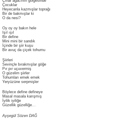
Çınar ağacının gölgesinde
Çocuklar
Heyecanla kazmışlar toprağı
Bir de bakmışlar ki
O da nesi?
Oy oy oy bakın hele
Işıl ışıl
Bir define
Mini mini bir sandık
İçinde bir şiir kuşu
Bir avuç da çiçek tohumu
Şiirleri
Sevinçle bırakmışlar göğe
Pır pır uçuvermiş
O güzelim şiirler
Tohumları emek emek
Yeryüzüne serpmişler
Böylece define defineye
Masal masala karışmış
İyilik iyiliğe
Güzellik güzelliğe…
Ayşegül Sözen DAĞ