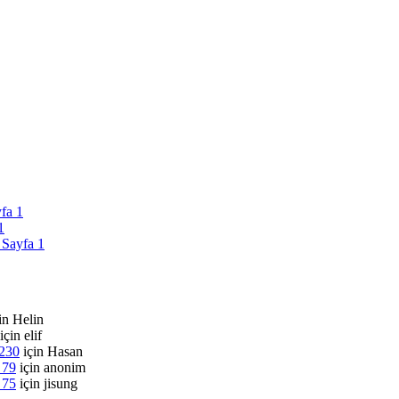
yfa 1
1
 Sayfa 1
in
Helin
için
elif
 230
için
Hasan
 79
için
anonim
 75
için
jisung