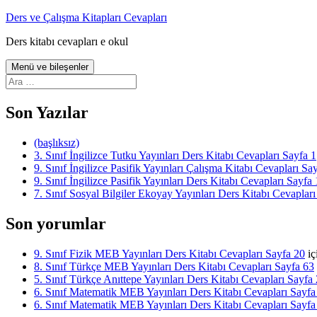
İçeriğe
Ders ve Çalışma Kitapları Cevapları
atla
Ders kitabı cevapları e okul
Menü ve bileşenler
Arama:
Son Yazılar
(başlıksız)
3. Sınıf İngilizce Tutku Yayınları Ders Kitabı Cevapları Sayfa 1
9. Sınıf İngilizce Pasifik Yayınları Çalışma Kitabı Cevapları Sa
9. Sınıf İngilizce Pasifik Yayınları Ders Kitabı Cevapları Sayfa 
7. Sınıf Sosyal Bilgiler Ekoyay Yayınları Ders Kitabı Cevapları
Son yorumlar
9. Sınıf Fizik MEB Yayınları Ders Kitabı Cevapları Sayfa 20
iç
8. Sınıf Türkçe MEB Yayınları Ders Kitabı Cevapları Sayfa 63
5. Sınıf Türkçe Anıttepe Yayınları Ders Kitabı Cevapları Sayfa
6. Sınıf Matematik MEB Yayınları Ders Kitabı Cevapları Sayfa
6. Sınıf Matematik MEB Yayınları Ders Kitabı Cevapları Sayfa