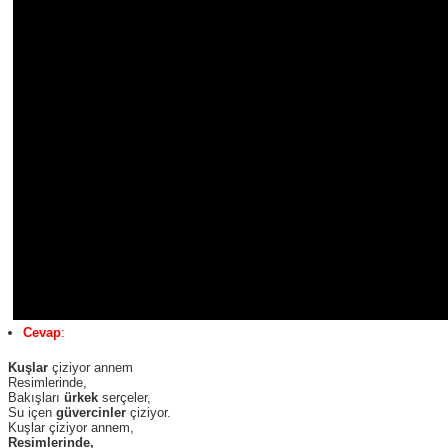
Cevap
:
Kuşlar
çiziyor annem
Resimlerinde,
Bakışları
ürkek
serçeler,
Su içen
güvercinler
çiziyor.
Kuşlar çiziyor annem,
Resimlerinde,