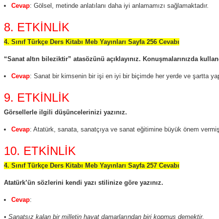
Cevap
: Gölsel, metinde anlatılanı daha iyi anlamamızı sağlamaktadır.
8. ETKİNLİK
4. Sınıf Türkçe Ders Kitabı Meb Yayınları Sayfa 256 Cevabı
“Sanat altın bileziktir” atasözünü açıklayınız. Konuşmalarınızda kulla
Cevap
: Sanat bir kimsenin bir işi en iyi bir biçimde her yerde ve şartta ya
9. ETKİNLİK
Görsellerle ilgili düşüncelerinizi yazınız.
Cevap
: Atatürk, sanata, sanatçıya ve sanat eğitimine büyük önem vermi
10. ETKİNLİK
4. Sınıf Türkçe Ders Kitabı Meb Yayınları Sayfa 257 Cevabı
Atatürk’ün sözlerini kendi yazı stilinize göre yazınız.
Cevap
:
• Sanatsız kalan bir milletin hayat damarlarından biri kopmuş demektir.