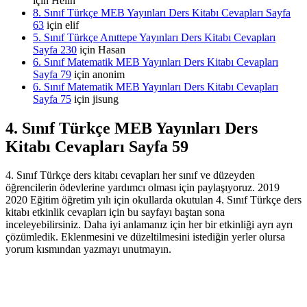
için
Helin
8. Sınıf Türkçe MEB Yayınları Ders Kitabı Cevapları Sayfa
63
için
elif
5. Sınıf Türkçe Anıttepe Yayınları Ders Kitabı Cevapları
Sayfa 230
için
Hasan
6. Sınıf Matematik MEB Yayınları Ders Kitabı Cevapları
Sayfa 79
için
anonim
6. Sınıf Matematik MEB Yayınları Ders Kitabı Cevapları
Sayfa 75
için
jisung
4. Sınıf Türkçe MEB Yayınları Ders
Kitabı Cevapları Sayfa 59
4. Sınıf Türkçe ders kitabı cevapları her sınıf ve düzeyden
öğrencilerin ödevlerine yardımcı olması için paylaşıyoruz. 2019
2020 Eğitim öğretim yılı için okullarda okutulan 4. Sınıf Türkçe ders
kitabı etkinlik cevapları için bu sayfayı baştan sona
inceleyebilirsiniz. Daha iyi anlamanız için her bir etkinliği ayrı ayrı
çözümledik. Eklenmesini ve düzeltilmesini istediğin yerler olursa
yorum kısmından yazmayı unutmayın.