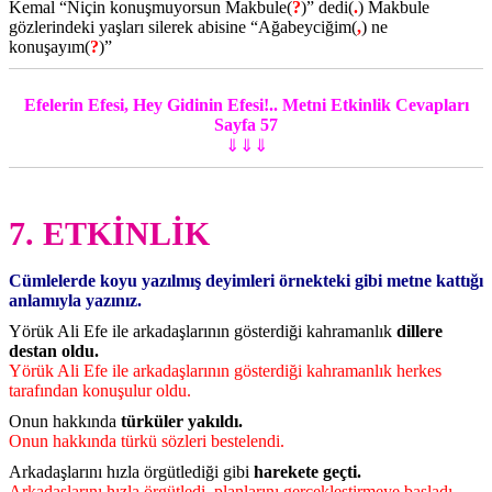
Kemal “Niçin konuşmuyorsun Makbule(
?
)” dedi(
.
) Makbule
gözlerindeki yaşları silerek abisine “Ağabeyciğim(
,
) ne
konuşayım(
?
)”
Efelerin Efesi, Hey Gidinin Efesi!.. Metni Etkinlik Cevapları
Sayfa 57
⇓⇓⇓
7. ETKİNLİK
Cümlelerde koyu yazılmış deyimleri örnekteki gibi metne kattığı
anlamıyla yazınız.
Yörük Ali Efe ile arkadaşlarının gösterdiği kahramanlık
dillere
destan oldu.
Yörük Ali Efe ile arkadaşlarının gösterdiği kahramanlık herkes
tarafından konuşulur oldu.
Onun hakkında
türküler yakıldı.
Onun hakkında türkü sözleri bestelendi.
Arkadaşlarını hızla örgütlediği gibi
harekete geçti.
Arkadaşlarını hızla örgütledi, planlarını gerçekleştirmeye başladı.