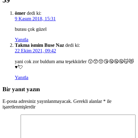
ömer
dedi ki:
9 Kasım 2018, 15:31
burası çok güzel
Yanıtla
Takma ismim Buse Naz
dedi ki:
22 Ekim 2021, 09:42
yani cok zor buldum ama teşekkürler 😗😙😚😘🤤🤤🤤😽😻
♥️💘
Yanıtla
Bir yanıt yazın
E-posta adresiniz yayınlanmayacak.
Gerekli alanlar
*
ile
işaretlenmişlerdir