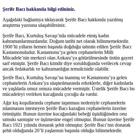
Şerife Bacı hakkında bilgi edininiz.
Aşağıdaki bağlantıya tıklayarak Şerife Bacı hakkında yazılmış
araştırma yazısına ulaşabilirsiniz.
Şerife Bacı, Kurtuluş Savaşı’nda mücadele etmiş kadın
kahramanlarımızdandır. Doğum tarihi net olarak bilinmemektedir.
1900’lü yılların hemen başında doğduğu tahmin edilen Şerife Bacı
Kastamonuludur. Kastamonu’ya gelen cephanelerin Milli
Mücadele’nin merkezi olan Ankara’ya götürülmesinde üstün gayret
sarf etmiştir. Şerife Bacı kimdir diye sorulduğunda verilecek cevap
ancak fedakarlık ve kahramanlığın temsilcisidir olabilir.
Şerife Bacı, Kurtuluş Savaşı’na inanmış ve Kastamonu’ya gelen
cephanelerin Ankara’ya ulaştırılmasında erkeklerle, diğer kadınlarla
ve yaşlılarla omuz omuza mücadele vermiştir. Üstelik Şerife Bacı bu
mücadeleyi verirken kucağında çocuğu da vardır.
Ağır kış koşullarında cephane taşınması nedeniyle cephanelerin
ıslanmasını istemeyen Şerife Bacı kazağını cephanelerin üzerine
örtmüştür. Bunun üzerine kucağındaki bebeği üşüdüğünden onu
sımsıkı sarmıştır ve üşümesine engel olmuştur. Bunun üzerine Şerife
Bacı 1921 yılında donarak şehit olmuştur. Şerife Bacı’nın donarak
şehit olduğunda 20’li yaşlarının başında olduğu bilinmektedir.