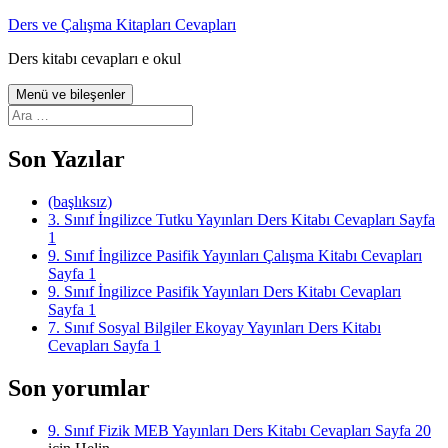
İçeriğe
Ders ve Çalışma Kitapları Cevapları
atla
Ders kitabı cevapları e okul
Menü ve bileşenler
Arama:
Son Yazılar
(başlıksız)
3. Sınıf İngilizce Tutku Yayınları Ders Kitabı Cevapları Sayfa
1
9. Sınıf İngilizce Pasifik Yayınları Çalışma Kitabı Cevapları
Sayfa 1
9. Sınıf İngilizce Pasifik Yayınları Ders Kitabı Cevapları
Sayfa 1
7. Sınıf Sosyal Bilgiler Ekoyay Yayınları Ders Kitabı
Cevapları Sayfa 1
Son yorumlar
9. Sınıf Fizik MEB Yayınları Ders Kitabı Cevapları Sayfa 20