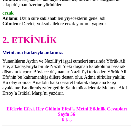
takıp düşman üzerine yürüdüler.
erzak
Anlamı
: Uzun süre saklanabilen yiyeceklerin genel adı
Cümlem
: Devlet, yoksul ailelere erzak yardımı yapıyor.
2. ETKİNLİK
Metni ana hatlarıyla anlatınız.
Yunanlıların Aydın ve Nazilli’yi işgal etmeleri sırasında Yörük Ali
Efe, arkadaşlarıyla birlite Nazilli’deki düşman karakolunu basarak
düşmanı kaçırır. Böylece düşmanlar Nazilli’yi terk eder. Yörük Ali
Efe’nin bu kahramanlığı dillere destan olur. Adına türküler yakılır.
Bu olay sonrası Anadolu halkı cesaret bularak düşmana karşı
ayaklanır. Bu direniş zafer getirir. Şanlı mücadelemiz Mehmet Akif
Ersoy’a İstiklal Marşı’nı yazdırır.
Efelerin Efesi, Hey Gidinin Efesi!.. Metni Etkinlik Cevapları
Sayfa 56
⇓⇓⇓