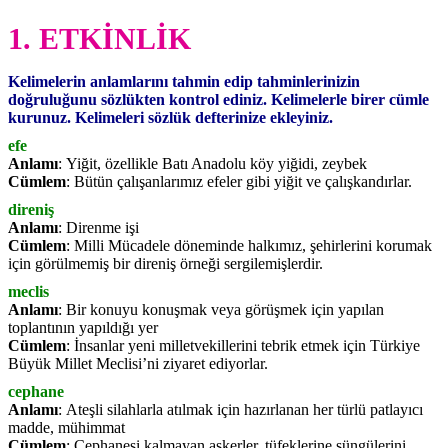
1. ETKİNLİK
Kelimelerin anlamlarını tahmin edip tahminlerinizin
doğruluğunu sözlükten kontrol ediniz. Kelimelerle birer cümle
kurunuz. Kelimeleri sözlük defterinize ekleyiniz.
efe
Anlamı
: Yiğit, özellikle Batı Anadolu köy yiğidi, zeybek
Cümlem
: Bütün çalışanlarımız efeler gibi yiğit ve çalışkandırlar.
direniş
Anlamı
: Direnme işi
Cümlem
: Milli Mücadele döneminde halkımız, şehirlerini korumak
için görülmemiş bir direniş örneği sergilemişlerdir.
meclis
Anlamı
: Bir konuyu konuşmak veya görüşmek için yapılan
toplantının yapıldığı yer
Cümlem
: İnsanlar yeni milletvekillerini tebrik etmek için Türkiye
Büyük Millet Meclisi’ni ziyaret ediyorlar.
cephane
Anlamı
: Ateşli silahlarla atılmak için hazırlanan her türlü patlayıcı
madde, mühimmat
Cümlem
: Cephanesi kalmayan askerler, tüfeklerine süngülerini