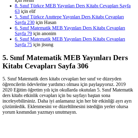
için
Helin
8. Sınıf Türkçe MEB Yayınları Ders Kitabı Cevapları Sayfa
63
için
elif
5. Sınıf Türkçe Anıttepe Yayınları Ders Kitabı Cevapları
Sayfa 230
için
Hasan
6. Sınıf Matematik MEB Yayınları Ders Kitabı Cevapları
Sayfa 79
için
anonim
6. Sınıf Matematik MEB Yayınları Ders Kitabı Cevapları
Sayfa 75
için
jisung
5. Sınıf Matematik MEB Yayınları Ders
Kitabı Cevapları Sayfa 306
5. Sınıf Matematik ders kitabı cevapları her sınıf ve düzeyden
öğrencilerin ödevlerine yardımcı olması için paylaşıyoruz. 2019
2020 Eğitim öğretim yılı için okullarda okutulan 5. Sınıf Matematik
ders kitabı etkinlik cevapları için bu sayfayı baştan sona
inceleyebilirsiniz. Daha iyi anlamanız için her bir etkinliği ayrı ayrı
çözümledik. Eklenmesini ve düzeltilmesini istediğin yerler olursa
yorum kısmından yazmayı unutmayın.