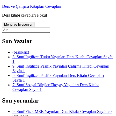
İçeriğe
Ders ve Çalışma Kitapları Cevapları
atla
Ders kitabı cevapları e okul
Menü ve bileşenler
Arama:
Son Yazılar
(başlıksız)
3. Sınıf İngilizce Tutku Yayınları Ders Kitabı Cevapları Sayfa
1
9. Sınıf İngilizce Pasifik Yayınları Çalışma Kitabı Cevapları
Sayfa 1
9. Sınıf İngilizce Pasifik Yayınları Ders Kitabı Cevapları
Sayfa 1
7. Sınıf Sosyal Bilgiler Ekoyay Yayınları Ders Kitabı
Cevapları Sayfa 1
Son yorumlar
9. Sınıf Fizik MEB Yayınları Ders Kitabı Cevapları Sayfa 20