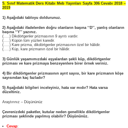
5. Sınıf Matematik Ders Kitabı Meb Yayınları Sayfa 306
Cevabı 2018 –
2019
1) Aşağıdaki tabloyu doldurunuz.
2) Aşağıdaki ifadelerden doğru olanların başına ‘‘D’’, yanlış olanların
başına ‘‘Y’’ yazınız.
(…..) Dikdörtgenler prizmasının 9 ayrıtı vardır.
(…..) Küpün tüm yüzleri karedir.
(…..) Kare prizma, dikdörtgenler prizmasının özel bir hâlidir.
(…..) Küp, kare prizmanın özel bir hâlidir.
3) Günlük yaşamımızdaki eşyalardan şekli küp, dikdörtgenler
prizması ve kare prizmaya benzeyenlere birer örnek veriniz.
4) Bir dikdörtgenler prizmasının ayrıt sayısı, bir kare prizmanın köşe
sayısından kaç fazladır?
5) Aşağıdaki bilgileri inceleyiniz, hata var mıdır? Hata varsa
düzeltiniz.
Araştırınız – Düşününüz
Çevrenizdeki paketler, kutular neden genellikle dikdörtgenler
prizması şeklinde yapılmış olabilir? Düşününüz.
Cevap
: