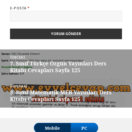
E-POSTA
*
Yazı
ÖNCEKI
gezinmesi
7. Sınıf Türkçe Özgün Yayınları Ders
Önceki
Kitabı Cevapları Sayfa 125
yazı:
SONRAKI
3. Sınıf Matematik MEB Yayınları Ders
Sonraki
Kitabı Cevapları Sayfa 125
yazı:
Mobile
PC