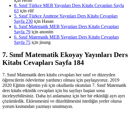
için
Helin
8. Sınıf Türkçe MEB Yayınları Ders Kitabı Cevapları Sayfa
63
için
elif
5. Sınıf Türkçe Anıttepe Yayınları Ders Kitabı Cevapları
Sayfa 230
için
Hasan
6. Sınıf Matematik MEB Yayınları Ders Kitabı Cevapları
Sayfa 79
için
anonim
6. Sınıf Matematik MEB Yayınları Ders Kitabı Cevapları
Sayfa 75
için
jisung
7. Sınıf Matematik Ekoyay Yayınları Ders
Kitabı Cevapları Sayfa 184
7. Sınıf Matematik ders kitabı cevapları her sınıf ve düzeyden
öğrencilerin ödevlerine yardımcı olması için paylaşıyoruz. 2019
2020 Eğitim öğretim yılı için okullarda okutulan 7. Sınıf Matematik
ders kitabı etkinlik cevapları için bu sayfayı baştan sona
inceleyebilirsiniz. Daha iyi anlamanız için her bir etkinliği ayrı ayrı
çözümledik. Eklenmesini ve düzeltilmesini istediğin yerler olursa
yorum kısmından yazmayı unutmayın.