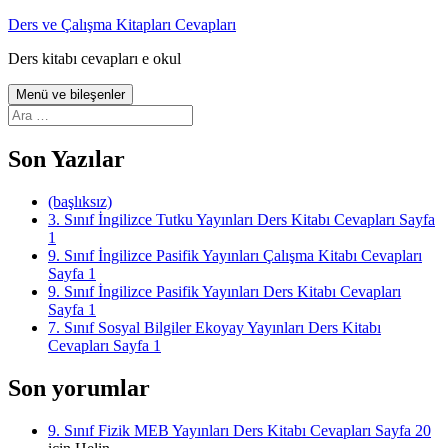
İçeriğe
Ders ve Çalışma Kitapları Cevapları
atla
Ders kitabı cevapları e okul
Menü ve bileşenler
Arama:
Son Yazılar
(başlıksız)
3. Sınıf İngilizce Tutku Yayınları Ders Kitabı Cevapları Sayfa
1
9. Sınıf İngilizce Pasifik Yayınları Çalışma Kitabı Cevapları
Sayfa 1
9. Sınıf İngilizce Pasifik Yayınları Ders Kitabı Cevapları
Sayfa 1
7. Sınıf Sosyal Bilgiler Ekoyay Yayınları Ders Kitabı
Cevapları Sayfa 1
Son yorumlar
9. Sınıf Fizik MEB Yayınları Ders Kitabı Cevapları Sayfa 20