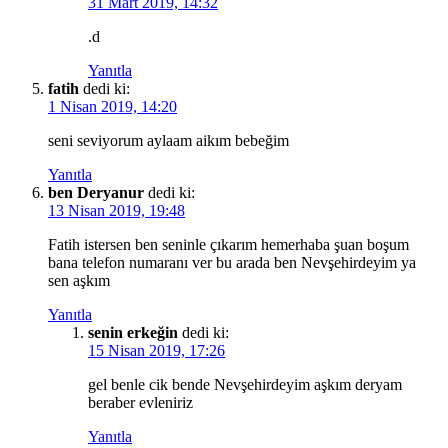
31 Mart 2019, 14:32
.d
Yanıtla
fatih
dedi ki:
1 Nisan 2019, 14:20
seni seviyorum aylaam aikım bebeğim
Yanıtla
ben Deryanur
dedi ki:
13 Nisan 2019, 19:48
Fatih istersen ben seninle çıkarım hemerhaba şuan boşum
bana telefon numaranı ver bu arada ben Nevşehirdeyim ya
sen aşkım
Yanıtla
senin erkeğin
dedi ki:
15 Nisan 2019, 17:26
gel benle cik bende Nevşehirdeyim aşkım deryam
beraber evleniriz
Yanıtla