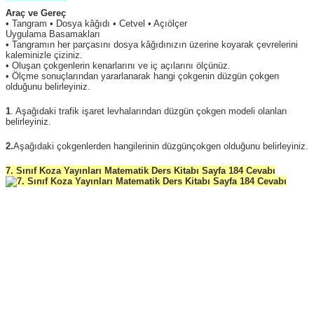
Araç ve Gereç
• Tangram • Dosya kâğıdı • Cetvel • Açıölçer
Uygulama Basamakları
• Tangramın her parçasını dosya kâğıdınızın üzerine koyarak çevrelerini
kaleminizle çiziniz.
• Oluşan çokgenlerin kenarlarını ve iç açılarını ölçünüz.
• Ölçme sonuçlarından yararlanarak hangi çokgenin düzgün çokgen
olduğunu belirleyiniz.
1
. Aşağıdaki trafik işaret levhalarından düzgün çokgen modeli olanları
belirleyiniz.
2.
Aşağıdaki çokgenlerden hangilerinin düzgünçokgen olduğunu belirleyiniz.
7. Sınıf Koza Yayınları Matematik Ders Kitabı Sayfa 184 Cevabı