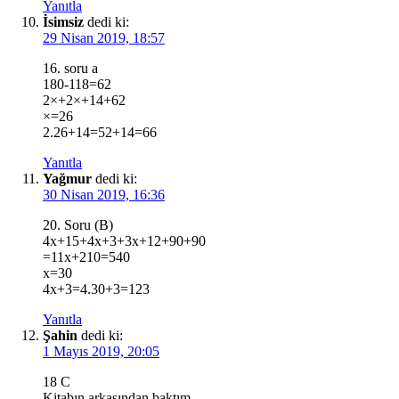
Yanıtla
İsimsiz
dedi ki:
29 Nisan 2019, 18:57
16. soru a
180-118=62
2×+2×+14+62
×=26
2.26+14=52+14=66
Yanıtla
Yağmur
dedi ki:
30 Nisan 2019, 16:36
20. Soru (B)
4x+15+4x+3+3x+12+90+90
=11x+210=540
x=30
4x+3=4.30+3=123
Yanıtla
Şahin
dedi ki:
1 Mayıs 2019, 20:05
18 C
Kitabın arkasından baktım