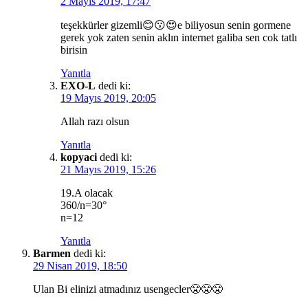
2 Mayıs 2019, 17:47
teşekkürler gizemli😊😗😍e biliyosun senin gormene
gerek yok zaten senin aklın internet galiba sen cok tatlı
birisin
Yanıtla
EXO-L
dedi ki:
19 Mayıs 2019, 20:05
Allah razı olsun
Yanıtla
kopyaci
dedi ki:
21 Mayıs 2019, 15:26
19.A olacak
360/n=30°
n=12
Yanıtla
Barmen
dedi ki:
29 Nisan 2019, 18:50
Ulan Bi elinizi atmadınız usengecler😤😤😤