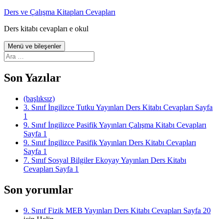
İçeriğe
Ders ve Çalışma Kitapları Cevapları
atla
Ders kitabı cevapları e okul
Menü ve bileşenler
Arama:
Son Yazılar
(başlıksız)
3. Sınıf İngilizce Tutku Yayınları Ders Kitabı Cevapları Sayfa
1
9. Sınıf İngilizce Pasifik Yayınları Çalışma Kitabı Cevapları
Sayfa 1
9. Sınıf İngilizce Pasifik Yayınları Ders Kitabı Cevapları
Sayfa 1
7. Sınıf Sosyal Bilgiler Ekoyay Yayınları Ders Kitabı
Cevapları Sayfa 1
Son yorumlar
9. Sınıf Fizik MEB Yayınları Ders Kitabı Cevapları Sayfa 20