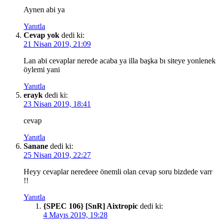
Aynen abi ya
Yanıtla
Cevap yok
dedi ki:
21 Nisan 2019, 21:09
Lan abi cevaplar nerede acaba ya illa başka bı siteye yonlenek
öylemi yani
Yanıtla
erayk
dedi ki:
23 Nisan 2019, 18:41
cevap
Yanıtla
Sanane
dedi ki:
25 Nisan 2019, 22:27
Heyy cevaplar neredeee önemli olan cevap soru bizdede varr
!!
Yanıtla
{SPEC 106} [SnR] Aixtropic
dedi ki:
4 Mayıs 2019, 19:28