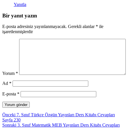
Yanıtla
Bir yanıt yazın
E-posta adresiniz yayınlanmayacak.
Gerekli alanlar
*
ile
işaretlenmişlerdir
Yorum
*
Ad
*
E-posta
*
Yazı
Önceki
Önceki
7. Sınıf Türkçe Özgün Yayınları Ders Kitabı Cevapları
yazı:
Sayfa 230
gezinmesi
Sonraki
Sonraki
3. Sınıf Matematik MEB Yayınları Ders Kitabı Cevapları