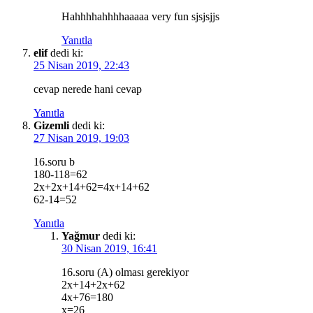
Hahhhhahhhhaaaaa very fun sjsjsjjs
Yanıtla
elif
dedi ki:
25 Nisan 2019, 22:43
cevap nerede hani cevap
Yanıtla
Gizemli
dedi ki:
27 Nisan 2019, 19:03
16.soru b
180-118=62
2x+2x+14+62=4x+14+62
62-14=52
Yanıtla
Yağmur
dedi ki:
30 Nisan 2019, 16:41
16.soru (A) olması gerekiyor
2x+14+2x+62
4x+76=180
x=26