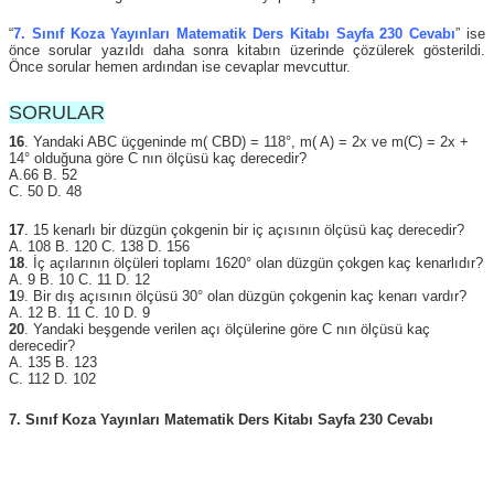
“
7. Sınıf Koza Yayınları Matematik Ders Kitabı Sayfa 230 Cevabı
” ise
önce sorular yazıldı daha sonra kitabın üzerinde çözülerek gösterildi.
Önce sorular hemen ardından ise cevaplar mevcuttur.
SORULAR
16
. Yandaki ABC üçgeninde m( CBD) = 118°, m( A) = 2x ve m(C) = 2x +
14° olduğuna göre C nın ölçüsü kaç derecedir?
A.66 B. 52
C. 50 D. 48
17
. 15 kenarlı bir düzgün çokgenin bir iç açısının ölçüsü kaç derecedir?
A. 108 B. 120 C. 138 D. 156
18
. İç açılarının ölçüleri toplamı 1620° olan düzgün çokgen kaç kenarlıdır?
A. 9 B. 10 C. 11 D. 12
1
9. Bir dış açısının ölçüsü 30° olan düzgün çokgenin kaç kenarı vardır?
A. 12 B. 11 C. 10 D. 9
20
. Yandaki beşgende verilen açı ölçülerine göre C nın ölçüsü kaç
derecedir?
A. 135 B. 123
C. 112 D. 102
7. Sınıf Koza Yayınları Matematik Ders Kitabı Sayfa 230 Cevabı