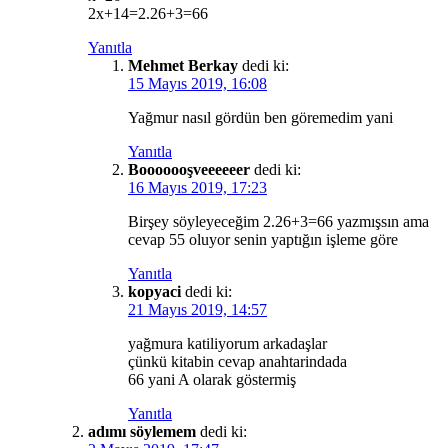
2x+14=2.26+3=66
Yanıtla
Mehmet Berkay
dedi ki:
15 Mayıs 2019, 16:08
Yağmur nasıl gördün ben göremedim yani
Yanıtla
Booooooşveeeeeer
dedi ki:
16 Mayıs 2019, 17:23
Birşey söyleyeceğim 2.26+3=66 yazmışsın ama
cevap 55 oluyor senin yaptığın işleme göre
Yanıtla
kopyaci
dedi ki:
21 Mayıs 2019, 14:57
yağmura katiliyorum arkadaşlar
çünkü kitabin cevap anahtarindada
66 yani A olarak göstermiş
Yanıtla
adımı söylemem
dedi ki: