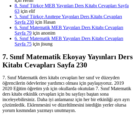
için
Helin
8. Sınıf Türkçe MEB Yayınları Ders Kitabı Cevapları Sayfa
63
için
elif
5. Sınıf Türkçe Anıttepe Yayınları Ders Kitabı Cevapları
Sayfa 230
için
Hasan
6. Sınıf Matematik MEB Yayınları Ders Kitabı Cevapları
Sayfa 79
için
anonim
6. Sınıf Matematik MEB Yayınları Ders Kitabı Cevapları
Sayfa 75
için
jisung
7. Sınıf Matematik Ekoyay Yayınları Ders
Kitabı Cevapları Sayfa 230
7. Sınıf Matematik ders kitabı cevapları her sınıf ve düzeyden
öğrencilerin ödevlerine yardımcı olması için paylaşıyoruz. 2019
2020 Eğitim öğretim yılı için okullarda okutulan 7. Sınıf Matematik
ders kitabı etkinlik cevapları için bu sayfayı baştan sona
inceleyebilirsiniz. Daha iyi anlamanız için her bir etkinliği ayrı ayrı
çözümledik. Eklenmesini ve düzeltilmesini istediğin yerler olursa
yorum kısmından yazmayı unutmayın.